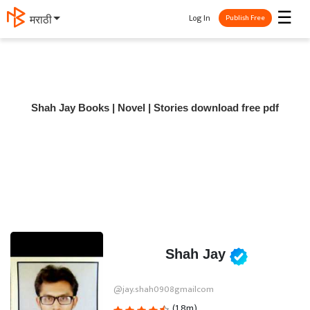
☰
Log In
मराठी
Publish Free
Shah Jay Books | Novel | Stories download free pdf
Shah Jay
@jay.shah0908gmailcom
(1.8m)