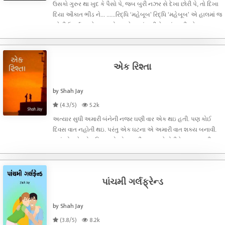
ઉસકો ગુરુર થા ખુદ કે પૈસો પે, જબ બુરી નઝર સે દેખા છોરી પે, તો દિખા
દિયા ઔકાત ભીડ ને... ......રિદ્ધિ ‘મહેબૂબ’ રિદ્ધિ ‘મહેબૂબ’ એ હાલમાં જ
કરેલી ઉપર્યુક્ત ફેસબુક પોસ્ટ ટ્રેન્ડ માં હતી. દેશમાં ચાલી રહેલા
મહીલાઓ પરના અત્યાચારને એક
એક રિશ્તા
by Shah Jay
(4.3/5)
5.2k
અત્યાર સુધી અમારી બંનેની નજર ઘણી વાર એક થઇ હતી. પણ કોઈ
દિવસ વાત નહોતી થઇ. પરંતુ એક ઘટના એ અમારી વાત શક્ય બનાવી.
થયું એમ કે, એક દિવસ એ એના રુટીન પ્રમાણે દોડીને આવ્યા પછી
કસરત કરતી હતી ત્યાં 4-5 છોકરાઓનું ટોળું આવીને બેસી ગયું. એમણે
આ છોકરીને કસરત કરતી જોઇન
પાંચમી ગર્લફ્રેન્ડ
by Shah Jay
(3.8/5)
8.2k