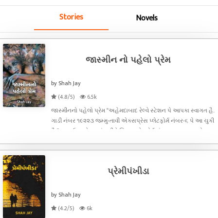
Stories
Novels
જાસ્મીન નો પહેલો પ્રેમ
by Shah Jay
(4.8/5)
6.5k
જાસ્મીનનો પહેલો પ્રેમ “અહેમદાબાદ રેલ્વે સ્ટેશન પે આપકા સ્વાગત હૈ.
ગાડી નંબર ૧૯૨૨૩ જમ્મુ-તાવી એક્સપ્રેસ પ્લેટફોર્મ નંબર-૬ પે આ ચુકી
હૈ.” અનાઉન્સમેન્ટ સાંભળીને કિશન પ્લેટફોર્મ નંબર ૬ તરફ ભાગ્યો.
ઈન્સટ્રકટર પાસેથી લીધેલી ટીકીટમાં પોતાનો કોચ નંબર અને સીટ શો
પ્રેમીપંખીડા
by Shah Jay
(4.2/5)
6k