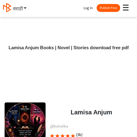
☰
Log In
मराठी
Publish Free
Lamisa Anjum Books | Novel | Stories download free pdf
Lamisa Anjum
@kuhelika
(3k)