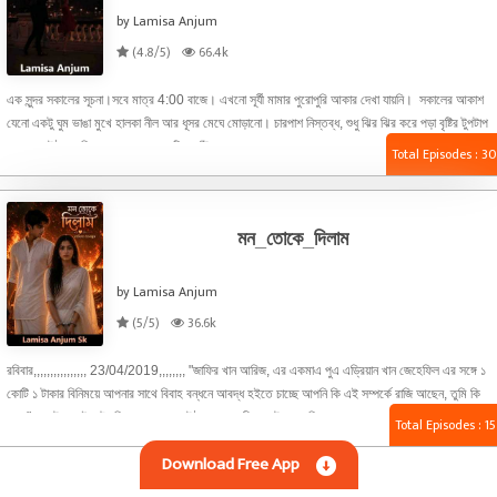
by Lamisa Anjum
(4.8/5)
66.4k
এক সুন্দর সকালের সূচনা।সবে মাত্র 4:00 বাজে। এখনো সূর্যী মামার পুরোপুরি আকার দেখা যায়নি। সকালের আকাশ
যেনো একটু ঘুম ভাঙা মুখে হালকা নীল আর ধূসর মেঘে মোড়ানো। চারপাশ নিস্তব্ধ, শুধু ঝির ঝির করে পড়া বৃষ্টির টুপটাপ
শব্দে ভরে উঠছে পরিবেশ। পাতার ওপর বৃষ্টির ফোঁটা জমে মুক্তোর মতো ঝলমল করছে, আর বাতাসে ভেসে আসছে
Total Episodes : 30
ভিজে মাটির গন্ধ—যা মনকে অদ্ভুত এক শান্তি দিচ্ছে। দূরে কোনো কোনো গাছের পাতায় জমে থাকা পানি নিচে ঝড়ে
পড়ে নতুন ছন্দ তৈরি করছে। চায়ের কাপ হাতে বারান্দায় দাঁড়িয়ে কেউ হয়তো ভাবছে, “আজকের
মন_তোকে_দিলাম
by Lamisa Anjum
(5/5)
36.6k
রবিবার,,,,,,,,,,,,,,,, 23/04/2019,,,,,,,, "জাফির খান আরিজ, এর একমাএ পুএ এড্রিয়ান খান জেহেফিল এর সঙ্গে ১
কোটি ১ টাকার বিনিময়ে আপনার সাথে বিবাহ বন্ধনে আবদ্ধ হইতে চাচ্ছে আপনি কি এই সম্পর্কে রাজি আছেন, তুমি কি
কবুল" কথা টা শুনেই অষ্টাদশির বুক ধক করে উঠলো। নাম হীন একটা অনুভূতি কাজ করছে। চোখে অশ্রু টলমল
Total Episodes : 15
করেছে, না জানি এখনি না গোড়িয়ে পড়ে গাল বেয়ে। সেরাফিনা নোভা— নামটা শুনলেই যেন একটা শান্ত নদীর কথা মনে
Download Free App
পড়ে। নিঃশব্দে বয়ে চলা, কারও ক্ষতি না করা, শুধু নিজের মানুষদের ভালোবেসে বাঁচতে চা