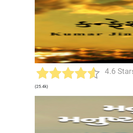
4.6 Star
(25.4k)