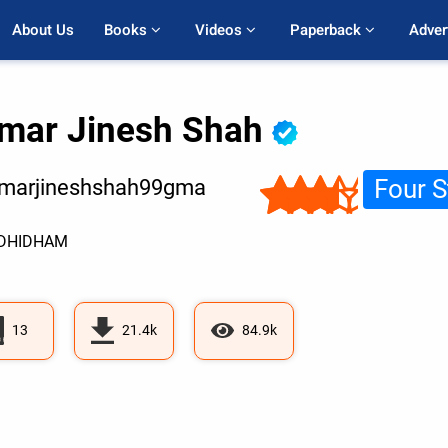
About Us
Books 
Videos 
Paperback 
Adver
mar Jinesh Shah
Four S
marjineshshah99gma
DHIDHAM
13
21.4k
84.9k