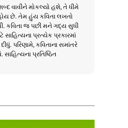
બ્દ વાવીને મોકલ્યો હશે, તે ધીમે
હોય છે. તેમ હુંય કવિતા લખતો
ી. કવિતા જ પછી મને ગદ્ય સુધી
ાહિત્યના પ્રત્યેક પ્રકારમાં
ધું. પરિણામે, કવિતાના સમાંતરે
. સાહિત્યના પ્રતિષ્ઠિત