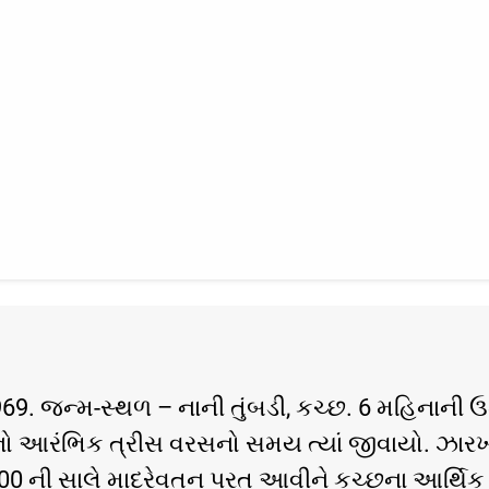
969. જન્મ-સ્થળ – નાની તુંબડી, કચ્છ. 6 મહિનાની ઉ
નો આરંભિક ત્રીસ વરસનો સમય ત્યાં જીવાયો. ઝારખંડ
. 2000 ની સાલે માદરેવતન પરત આવીને કચ્છના આર્થિક