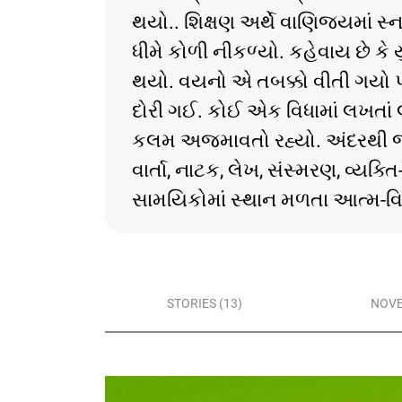
થયો.. શિક્ષણ અર્થે વાણિજ્યમાં સ્
ધીમે કોળી નીકળ્યો. કહેવાય છે કે
થયો. વયનો એ તબક્કો વીતી ગયો પણ
દોરી ગઈ. કોઈ એક વિધામાં લખતાં 
કલમ અજમાવતો રહ્યો. અંદરથી જે ઉછ
વાર્તા, નાટક, લેખ, સંસ્મરણ, વ્યક્
સામયિકોમાં સ્થાન મળતા આત્મ-વિશ
STORIES (13)
NOVE