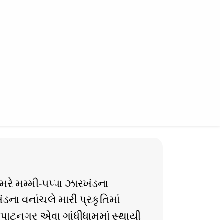
મરે મમ્મી-પપ્પા ઝારખંડના
ના વનાંચલે મારી પ્રકૃતિમાં
 પાટનગર એવા ગાંધીધામમાં સ્થાયી