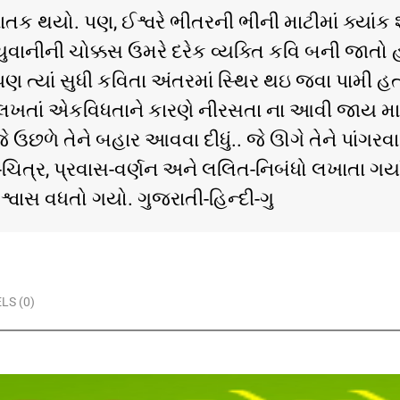
નાતક થયો. પણ, ઈશ્વરે ભીતરની ભીની માટીમાં ક્યાંક શ
 યુવાનીની ચોક્કસ ઉમરે દરેક વ્યક્તિ કવિ બની જાતો 
 ત્યાં સુધી કવિતા અંતરમાં સ્થિર થઇ જવા પામી હત
લખતાં એકવિધતાને કારણે નીરસતા ના આવી જાય માટે સ
ળે તેને બહાર આવવા દીધું.. જે ઊગે તેને પાંગરવા દી
તિ-ચિત્ર, પ્રવાસ-વર્ણન અને લલિત-નિબંધો લખાતા ગયાં
્વાસ વધતો ગયો. ગુજરાતી-હિન્દી-ગુ
LS (0)