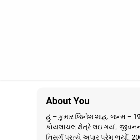
About You
હું – કુમાર જિનેશ શાહ. જન્મ – 1
કોયલાંચલ ક્ષેત્રે લઇ ગયાં. જીવન
નિસર્ગ પ્રત્યે અપાર પ્રેમ ભર્યો