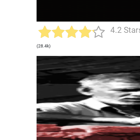
4.2 Star
(28.4k)