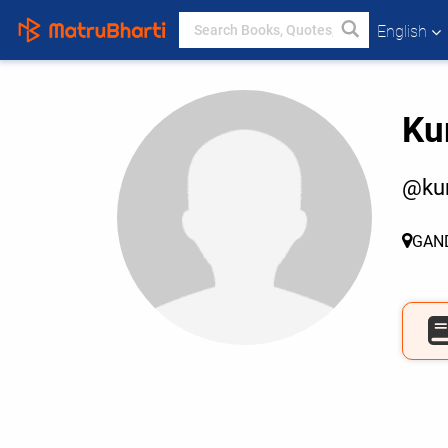
English
Ku
@ku
GAN