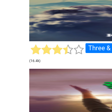
Three & 
(16.4k)