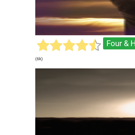
Four & H
(6k)