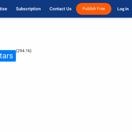
tise
Subscription
Contact Us
Publish Free
Log In 
(294.1k)
tars