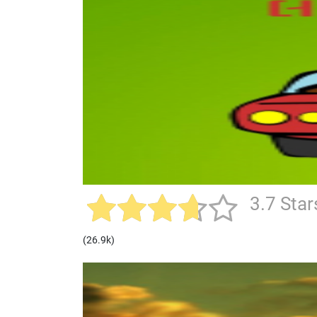
3.7 Star
(26.9k)