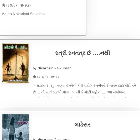
(3.9/5)
9.2k
Aajno Nokariyat Shikshak
સ્ત્રી સ્વતંત્ર છે ….નથી
by Nivarozin Rajkumar
(4.3/5)
7k
ગામડામાં સાસુ , નણંદ કે એવી કોઈ વડીલ સ્ત્રીઓ રીતસર દાદાગીરી કરે
છે … તો સામે પુરુષો માતા , પત્ની કે મોટી બહેન …. આ સંબંધોમાં
સ્ત્રીઓથી ફફડતા હોય તેવા કેટલાય પરિવારો જોવા મળી આવશે …
પ્રેમ નહી તો કકળાટ કરી ઘણી સ્ત્રીઓ પુરુષોને ડરાવીને આખા પરિવારને
ડરમાં રાખ
લાડેસર
by Nivarozin Rajkumar