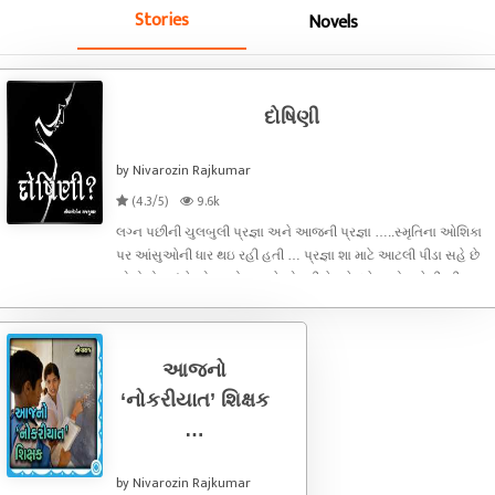
Stories
Novels
દોષિણી
by Nivarozin Rajkumar
(4.3/5)
9.6k
લગ્ન પછીની ચુલબુલી પ્રજ્ઞા અને આજની પ્રજ્ઞા …..સ્મૃતિના ઓશિકા
પર આંસુઓની ધાર થઇ રહી હતી … પ્રજ્ઞા શા માટે આટલી પીડા સહે છે
એનો દોષ શું છે એ અબોલ અને એકલી કેમ છે દહેજ હોય કે દીકરી
એમાં એ જવાબદાર કેમ છે એમ જ એની આંખો લાગી ગઈ .. અને
ભરઊંઘમાં સ્મૃત
આજનો
‘નોકરીયાત’ શિક્ષક
…
by Nivarozin Rajkumar