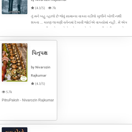
(4.3/5)
7k
તું મને બહુ વ્હાલો છે જેવું સામાન્ય વાક્ય વડીલો ખુલીને બોલી નથી
શકતા ... કારણ લાગણી વર્તનમાં દેખાવી જોઈએ વાક્યોમાં નહી . મેં એક
પત્ર મારા દીકરાને લખ્યો છે મને ખબર છે એ ગુજરાતી વાંચી શકવાનો
નથી પણ મારા મનની હલચલમેં શબ્દોમાં ઢાળી છે .
પિતૃપક્ષ
by Nivarozin
Rajkumar
(4.3/5)
5.7k
PitruPaksh - Nivarozin Rajkumar