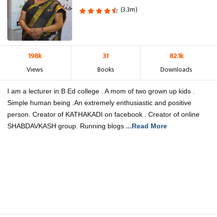
(3.3m)
198k
31
82.1k
Views
Books
Downloads
I am a lecturer in B Ed college . A mom of two grown up kids .
Simple human being .An extremely enthusiastic and positive
person. Creator of KATHAKADI on facebook . Creator of online
SHABDAVKASH group. Running blogs
...Read More