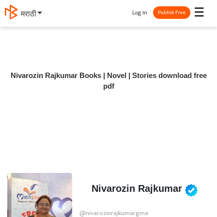
☰
Log In
मराठी
Publish Free
Nivarozin Rajkumar Books | Novel | Stories download free
pdf
Nivarozin Rajkumar
@nivarozinrajkumargma