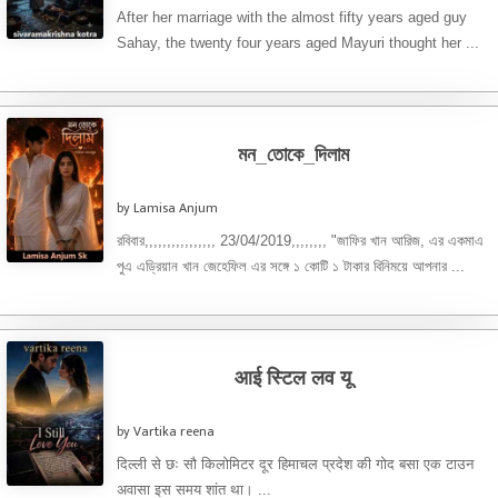
After her marriage with the almost fifty years aged guy
Sahay, the twenty four years aged Mayuri thought her ...
মন_তোকে_দিলাম
by Lamisa Anjum
রবিবার,,,,,,,,,,,,,,,, 23/04/2019,,,,,,,, "জাফির খান আরিজ, এর একমাএ
পুএ এড্রিয়ান খান জেহেফিল এর সঙ্গে ১ কোটি ১ টাকার বিনিময়ে আপনার ...
आई स्टिल लव यू
by Vartika reena
दिल्ली से छः सौ किलोमिटर दूर हिमाचल प्रदेश की गोद बसा एक टाउन
अवासा इस समय शांत था। ...