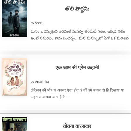
తొలి పౌర్ణమి
by sreelu
మనం భవిష్యత్తుని తరిమితే మనల్ని తరిమేదే గతం, ఇక్కడ గతం
అంటే సమయం కాదు సందర్భం, మన మనస్సులో ఏదో ఒక మూలన
నిలిచిపోయిన ఆలోచన ...
एक आम सी प्रेम कहानी
by Anamika
लेखिका की ओर से अक्सर ऐसा होता हे की हमे बचपन से हि दिखाया या
अहसास कराया जाता हे के ...
तोतया वारसदार