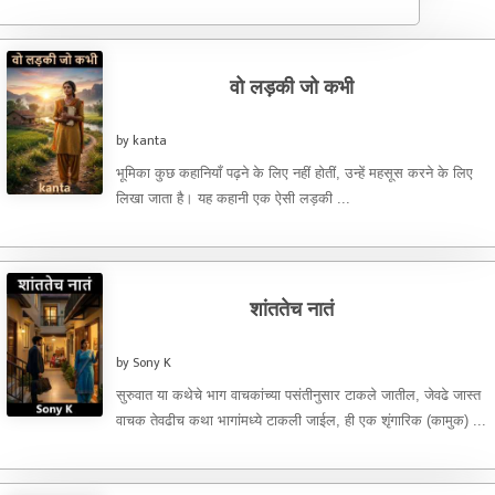
वो लड़की जो कभी
by kanta
भूमिका कुछ कहानियाँ पढ़ने के लिए नहीं होतीं, उन्हें महसूस करने के लिए
लिखा जाता है। यह कहानी एक ऐसी लड़की ...
शांततेच नातं
by Sony K
सुरुवात या कथेचे भाग वाचकांच्या पसंतीनुसार टाकले जातील, जेवढे जास्त
वाचक तेवढीच कथा भागांमध्ये टाकली जाईल, ही एक शृंगारिक (कामुक) ...