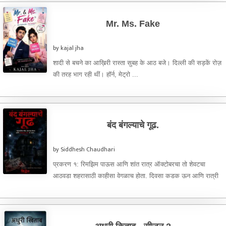
Mr. Ms. Fake
by kajal jha
शादी से बचने का आख़िरी रास्ता सुबह के आठ बजे। दिल्ली की सड़कें रोज़
की तरह भाग रही थीं। हॉर्न, मेट्रो ...
बंद बंगल्याचे गूढ.
by Siddhesh Chaudhari
प्रकरण १: रिमझिम पाऊस आणि शांत रात्र ऑक्टोबरचा तो शेवटचा
आठवडा शहरासाठी काहीसा वेगळाच होता. दिवसा कडक ऊन आणि रात्री
...