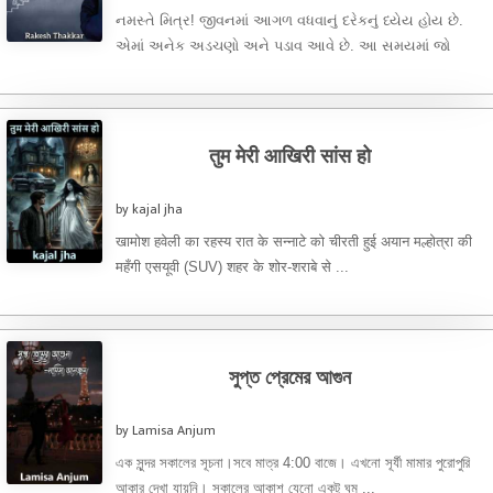
નમસ્તે મિત્ર! જીવનમાં આગળ વધવાનું દરેકનું ધ્યેય હોય છે.
એમાં અનેક અડચણો અને પડાવ આવે છે. આ સમયમાં જો
યોગ્ય ...
तुम मेरी आखिरी सांस हो
by kajal jha
खामोश हवेली का रहस्य रात के सन्नाटे को चीरती हुई अयान मल्होत्रा की
महँगी एसयूवी (SUV) शहर के शोर-शराबे से ...
সুপ্ত প্রেমের আগুন
by Lamisa Anjum
এক সুন্দর সকালের সূচনা।সবে মাত্র 4:00 বাজে। এখনো সূর্যী মামার পুরোপুরি
আকার দেখা যায়নি। সকালের আকাশ যেনো একটু ঘুম ...