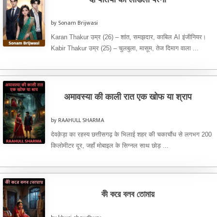
by Sonam Brijwasi
Karan Thakur उम्र (26) – शांत, समझदार, काबिल AI इंजीनियर।
Kabir Thakur उम्र (25) – चुलबुला, मासूम, तेज दिमाग वाला ...
अमावस्या की काली रात एक खोफ या श्राप
by RAAHULL SHARMA
देवक़ेड़ा का रहस्य छत्तीसगढ़ के भिलाई शहर की चकाचौंध से लगभग 200
किलोमीटर दूर, जहाँ मोबाइल के सिग्नल साथ छोड़ ...
কী করে বলব তোমায়