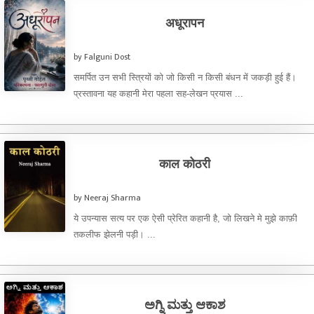
अधूरापन
by Falguni Dost
समर्पित उन सभी स्त्रियों को जो किसी न किसी बंधन में जकड़ी हुई हैं।
प्रस्तावना यह कहानी मेरा पहला सह-लेखन प्रयास ...
काल कोठरी
by Neeraj Sharma
ये उपन्यास सत्य पर एक ऐसी प्रेरित कहानी है, जो लिखने मे मुझे काफ़ी
तकलीफ झेलनी पड़ी। ...
ಅಗ್ನಿ ಮತ್ತು ಆಕಾಶ