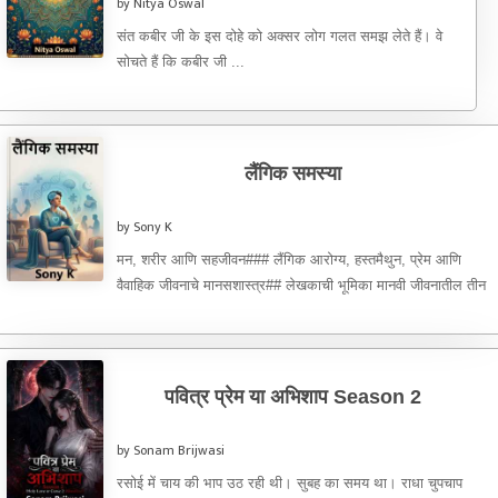
by Nitya Oswal
संत कबीर जी के इस दोहे को अक्सर लोग गलत समझ लेते हैं। वे
सोचते हैं कि कबीर जी ...
लैंगिक समस्या
by Sony K
मन, शरीर आणि सहजीवन### लैंगिक आरोग्य, हस्तमैथुन, प्रेम आणि
वैवाहिक जीवनाचे मानसशास्त्र## लेखकाची भूमिका मानवी जीवनातील तीन
गोष्टी अत्यंत ...
पवित्र प्रेम या अभिशाप Season 2
by Sonam Brijwasi
रसोई में चाय की भाप उठ रही थी। सुबह का समय था। राधा चुपचाप