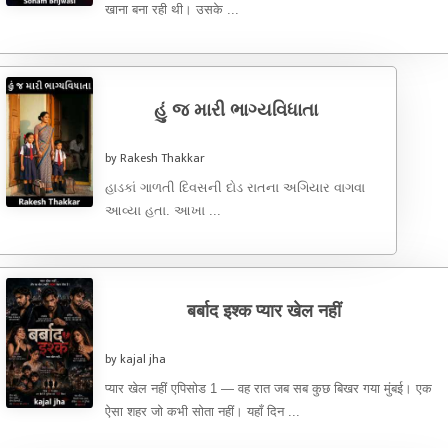
खाना बना रही थी। उसके ...
હું જ મારી ભાગ્યવિધાતા
by Rakesh Thakkar
હાડકાં ગાળતી દિવસની દોડ રાતના અગિયાર વાગવા
આવ્યા હતા. આખા ...
बर्बाद इश्क प्यार खेल नहीं
by kajal jha
प्यार खेल नहीं एपिसोड 1 — वह रात जब सब कुछ बिखर गया मुंबई। एक
ऐसा शहर जो कभी सोता नहीं। यहाँ दिन ...