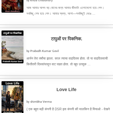
by khusi choudhury
আজ আমার আপন বড় বোনের জন্য আমার জীবনটা এলোমেলো হয়ে গেল।
সবকিছু শেষ হয়ে গেল। আমার স্বপ্ন, আশা—সবকিছুই ভেঙে ...
टापुओं पर पिकनिक.
by Prabodh Kumar Govil
आर्यन तेरा वर्षांचा झाला. काल त्याचा वाढदिवस होता. तो या वाढदिवसाची
कितीतरी दिवसांपासून वाट पाहत होता. तो खूप उत्सुक ...
Love Life
by shimbha Verma
( एक बहुत बड़ी कंपनी है DSR इस कंपनी की मालकिन है मियाओ - देखने