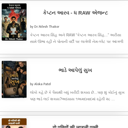
કેપ્ટન આરવ - ધ RAW એજન્ટ
by Dr. Nilesh Thakor
કેપ્ટન આરવ સિંહ અને RAW “કેપ્ટન આરવ સિંહ...” અરીસા
સામે ઊભા રહી ને પોતાની વર્દી પર લાગેલી નેમ-પ્લેટ પર આંગળી
...
ભાડે આપેલું સુખ
by Aloka Patel
લોકો કહે છે કે પૈસાથી બધું ખરીદી શકાય છે...પણ શું કોઈનું સુખ
પણ ભાડે લઈ શકાય?અધ્યાય ૧અમદાવાદમાં રહેતી ૨૮ ...
दो पतियों की लाडली पत्नी