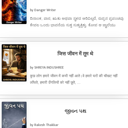
by Danger Writer
ದಿನಾಂಕ, ವಾರ, ಋತು ಅಥವಾ ಸ್ಥಳದ ಅರಿವಿಲ್ಲದೆ, ರುದ್ರನ ಪ್ರಪಂಚವು
ಕೇವಲ ಒಂದು ಭಾವನೆಯ ಸುತ್ತ ಸುತ್ತುತ್ತಿತ್ತು. ಕೋಪ ಆ ಜ್ವಾಲೆಯು
ಅವನೊಳಗೆ ಸದಾ ಉರಿಯುತ್ತಿತ್ತು. ...
जिस जीवन में तुम थे
by SHREYA INDUSHREE
कुछ लोग हमारे जीवन में कभी नहीं आते।वे हमारे घरों की चौखट नहीं
लाँघते, हमारी उँगलियों को नहीं छूते, ...
જીવન પથ
by Rakesh Thakkar