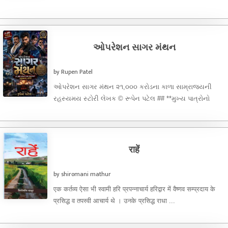
ઓપરેશન સાગર મંથન
by Rupen Patel
ઓપરેશન સાગર મંથન ૨૧,૦૦૦ કરોડના કાળા સામ્રાજ્યની
રહસ્યમય સ્ટોરી લેખક © રૂપેન પટેલ ## **મુખ્ય પાત્રોનો
વિગતવાર પરિચય (Character Dossier)** ### ...
राहें
by shiromani mathur
एक कर्तव्य ऐसा भी स्वामी हरि प्रपन्नाचार्य हरिद्वार में वैष्णव सम्प्रदाय के
प्रसिद्ध व तपस्वी आचार्य थे । उनके प्रसिद्ध राधा ...