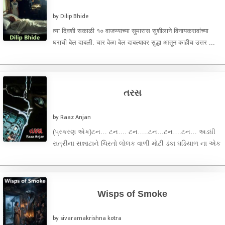
by Dilip Bhide
त्या दिवशी सकाळी १० वाजण्याच्या सुमारास सुशीलाने विनायकरावांच्या
घराची बेल दाबली. चार वेळा बेल दाबल्यावर सुद्धा आतून काहीच उत्तर ...
તરસ
by Raaz Anjan
(પ્રકરણ એક)ટન… ટન…. ટન…..ટન…ટન….ટન… અડધી
રાત્રીના સન્નાટાને ચિરતો લોલક વાળી મોટી ડંકા ઘડિયાળ ના એક
પછી એક બાર ...
Wisps of Smoke
by sivaramakrishna kotra