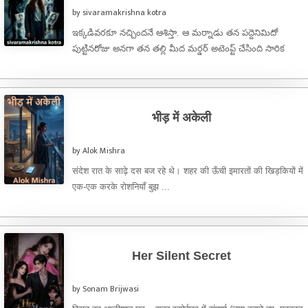
by sivaramakrishna kotra
ఇక్కడివరకూ నచ్చిందనే ఆశిస్తా. ఆ మర్నాడు తన పద్దెనిమిదో
పుట్టినరోజు అనగా తన తల్లి మీద మర్డర్ అటెంప్ట్ చేసింది సారిక
తనకేమాత్రం ఆ విషయమై స్పృహ ...
भीड़ में अकेली
by Alok Mishra
संदेश रात के साढ़े दस बज रहे थे। शहर की ऊँची इमारतों की खिड़कियों में
एक-एक करके रोशनियाँ बुझ ...
Her Silent Secret
by Sonam Brijwasi