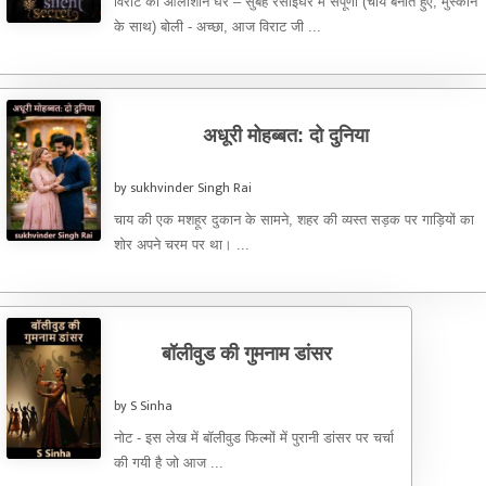
विराट का आलीशान घर – सुबह रसोईघर में संपूर्णा (चाय बनाते हुए, मुस्कान
के साथ) बोली - अच्छा, आज विराट जी ...
अधूरी मोहब्बत: दो दुनिया
by sukhvinder Singh Rai
चाय की एक मशहूर दुकान के सामने, शहर की व्यस्त सड़क पर गाड़ियों का
शोर अपने चरम पर था। ...
बॉलीवुड की गुमनाम डांसर
by S Sinha
नोट - इस लेख में बॉलीवुड फिल्मों में पुरानी डांसर पर चर्चा
की गयी है जो आज ...