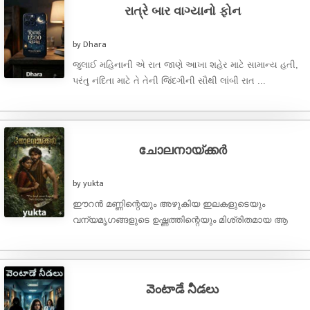
રાત્રે બાર વાગ્યાનો ફોન
by Dhara
જુલાઈ મહિનાની એ રાત જાણે આખા શહેર માટે સામાન્ય હતી,
પરંતુ નંદિતા માટે તે તેની જિંદગીની સૌથી લાંબી રાત ...
ചോലനായ്ക്കർ
by yukta
ഈറൻ മണ്ണിന്റെയും അഴുകിയ ഇലകളുടെയും
വന്യമൃഗങ്ങളുടെ ഉഷ്ണത്തിന്റെയും മിശ്രിതമായ ആ
ഗന്ധം.. അതായിരുന്നു കാടിന്റെ ശ്വാസം. ആകാശം
കാണാൻ സമ്മതിക്കാത്ത വണ്ണം പടർന്നുപന്തലിച്ചു
നിൽക്കുന്ന ഈറ്റക്കാടുകൾക്കിടയിലൂടെ കരിമ്പുഴ ...
వెంటాడే నీడలు