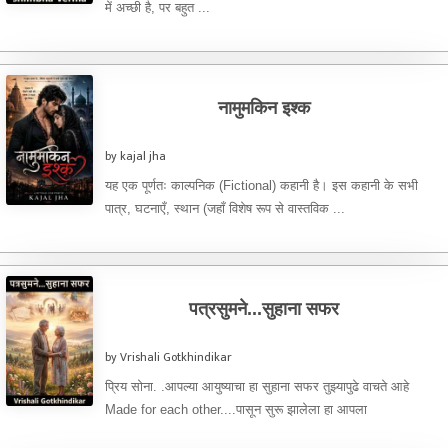
में अच्छी है, पर बहुत ...
नामुमकिन इश्क
by kajal jha
यह एक पूर्णतः काल्पनिक (Fictional) कहानी है। इस कहानी के सभी
पात्र, घटनाएँ, स्थान (जहाँ विशेष रूप से वास्तविक ...
पत्रसुमने...सुहाना सफर
by Vrishali Gotkhindikar
प्रिय सोना. .आपल्या आयुष्याचा हा सुहाना सफर तुझ्यापुढे वाचते आहे
Made for each other....पासून सुरू झालेला हा आपला
प्रवासअगदीMad for each ...