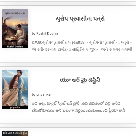
યુરોપ પ્રવાસીના પત્રો
by Rushil Dodiya
&#39;યૂરોપ-પ્રવાસીર પત્ર&#39; - યુરોપના પ્રવાસીના પત્રો -
એ રવીન્દ્રનાથ ટાગોરના સાહિત્યિક જીવન અને સમગ્ર બંગાળી
સાહિત્યની એક ખૂબ જ ...
యూ ఆర్ మై డెస్టినీ
by priyanka
ఇది అక్క క్యూట్ స్వీట్ లవ్ స్టోరీ .తన జీవితంలో పెళ్లి అనేది
చేసుకోకూడదు అని బలంగా నిర్ణయించుకుంటుంది ప్రియా కానీ
అనుకోని సంఘటన వల్ల ...