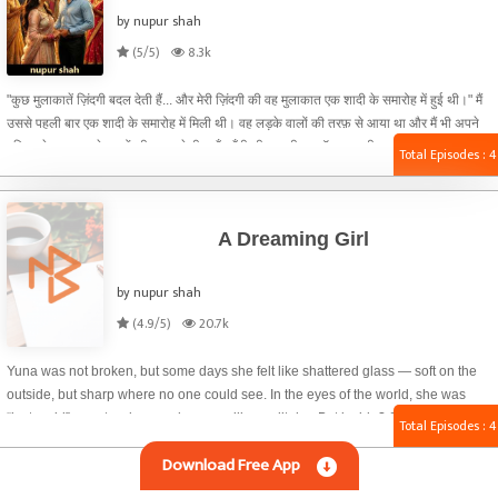
by nupur shah
(5/5)
8.3k
"कुछ मुलाकातें ज़िंदगी बदल देती हैं... और मेरी ज़िंदगी की वह मुलाकात एक शादी के समारोह में हुई थी।" मैं
उससे पहली बार एक शादी के समारोह में मिली थी। वह लड़के वालों की तरफ़ से आया था और मैं भी अपने
परिवार के साथ लड़के वालों की तरफ़ से ही वहाँ पहुँची थी। शादी का हॉल बहुत ही खूबसूरती से सजाया गया
Total Episodes : 4
था। चारों ओर रंग-बिरंगी रोशनियाँ जगमगा रही थीं। फूलों की खुशबू पूरे माहौल को और भी सुहाना बना रही
थी। हर कोई अपने रिश्तेदारों से मिल रहा था, हँसी-मज़ाक कर रहा था और शादी की खुशियों में शामिल था।
A Dreaming Girl
by nupur shah
(4.9/5)
20.7k
Yuna was not broken, but some days she felt like shattered glass — soft on the
outside, but sharp where no one could see. In the eyes of the world, she was
“just a girl” — cute, clumsy, always smiling politely... But inside? She was
Total Episodes : 4
drowning. She lived in a house filled with noise, but no one heard her. People
Download Free App
around her talked, advised, judged… but never listened. They saw her tears as
drama. Her silence as mood swings. Her dreams as childish nonsense.