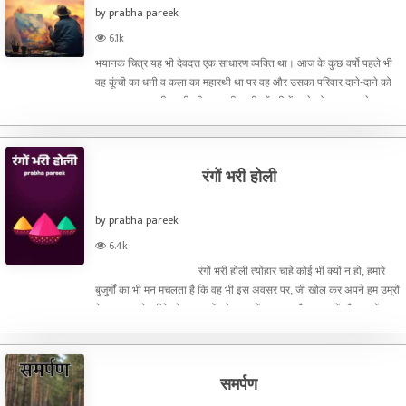
by prabha pareek
6.1k
भयानक चित्र यह भी देवदत्त एक साधारण व्यक्ति था। आज के कुछ वर्षो पहले भी
वह कूंची का धनी व कला का महारथी था पर वह और उसका परिवार दाने-दाने को
तरसता था। कच्ची बस्ती की एक टूटी-फूटी झोंपड़ी में रहने को मजबूर, उसे जब
चित्रकारी का कोई काम मिल जाता तो उसे दिल लग
रंगों भरी होली
by prabha pareek
6.4k
रंगों भरी होली त्योहार चाहे कोई भी क्यों न हो, हमारे
बुजुर्गों का भी मन मचलता है कि वह भी इस अवसर पर, जी खोल कर अपने हम उम्रों
के साथ अपने तरीके से, क्षमताओं को ध्यान में रखकर त्यौहार मनायें और उसमें
उनकी संतानों की
समर्पण