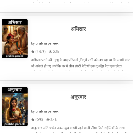
परेशानी लेकर मेरे पास आती| उसे पढ़ाकर मुझे भी अच्छा लगता। मेरी कक्षा में खुशी
के कारण वह अति उत्साहित रहती| मै यह
अभिसार
by prabha pareek
(4.9/5)
2.2k
अभिसारपत्नी की मृत्यु के बाद परिजनों ,मित्रों सभी को लग रहा था कि लक्ष्मी कांत
जी अकेले हो गए |क्योंकि घर में तीन छोटी बेटियाँ एक दुधमुँहा बेटा एक छोटा
अविवाहित भाई भी था| उनकी सेवा करने के लिए नौकरों की कमी नहीं थी| चिंता
थी अति वृद्ध माँ की देखभाल की
अनुस्वार
by prabha pareek
(0/5)
2.4k
अनुस्वार अति चचंल उछल कूद करती रहने वाली सीमा जिसे सहेलियों के साथ