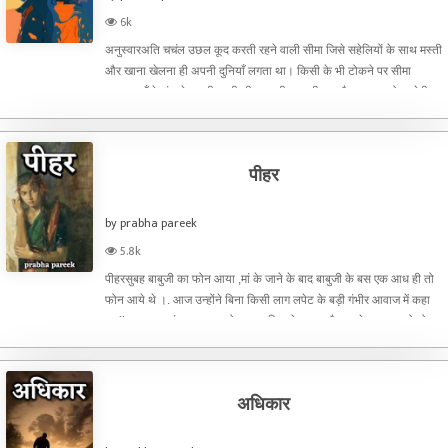
6k
अनुस्वारअति चचंल उछल कूद करती रहने वाली सीमा जिसे सहेलियों के साथ मस्ती
और खाना खेलना ही अपनी दुनियाँ लगता था। किसी के भी टोकने पर सीमा
अकसर माँ के मुंह से सुनती रहती थी.... अभी उम्र ही क्या है समझदार हो जायेगी।
यह बात अकसर वह तब कहती. जब सीमा से घर आकर अ
पीहर
by prabha pareek
5.8k
पीहरसुबह बाबुजी का फोन आया ,मां के जाने के बाद बाबुजी के बस एक आध ही तो
फोन आये थे ।. आज उन्होंने बिना किसी लाग लपेट के बड़ी गंभीर आवाज में कहा
था ’’जाकर घर संभाल आना, जो सामान ठिकाने लगाना है लगा देना, घर चाहो तो
रखो अन्यथा अपने भाई माधव से पूछ लेना। तुम
अधिकार