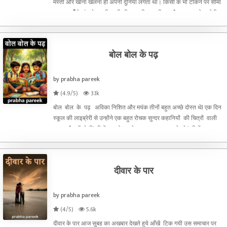
मस्ती और खाना खेलना ही अपनी दुनियाँ लगता था। किसी के भी टोकने पर सीमा
अकसर माँँ के मुंह से सुनती रहती थी.... अभी उम्र ही क्या है समझदार हो जायेगी।
यह बात अकसर वह तब कहती. जब सीमा से घर आकर
बोल बोल के पढ़
by prabha pareek
(4.9/5)
3.1k
बोल बोल के पढ़ अविका निशित और मयंक तीनों बहुत अच्छे दोस्त थेl एक दिन
स्कूल की लाइब्रेरी से उन्होंने एक बहुत रोचक सुन्दर कहानियों की चित्रों वाली
पुस्तक रैक में देखीl तीनों उसको पहले इशू करवाना चाहते थे l तीनों यह
कहकर बहस करने लगे कि पहले प
दीवार के पार
by prabha pareek
(4/5)
5.6k
दीवार के पार आज सुबह का अखबार देखते हुये आँखें टिक गयी उस समाचार पर