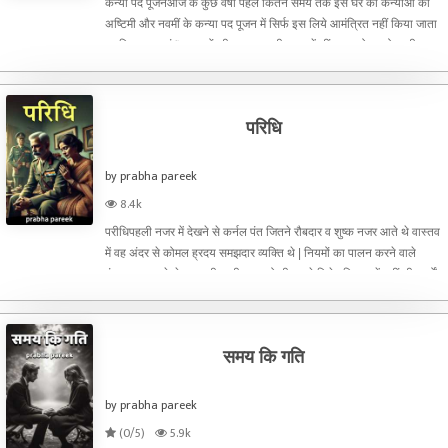
कन्या पद पूजनआज के कुछ वर्षो पहले कितने समय तक इस घर की कन्याओं को
अष्टिमी और नवमीं के कन्या पद पूजन में सिर्फ इस लिये आमंत्रित नहीं किया जाता
था कि वह उन गंाव वालों की नज़र अभागी कन्यायें थीं। एक दो बार ऐसा भी हुआ
की ब्राह्मण कन्याएँ उपलब्ध न होने के कारण
परिधि
by prabha pareek
8.4k
परीधिपहली नजर में देखने से कर्नल पंत जितने रौबदार व शुष्क नजर आते थे वास्तव
में वह अंदर से कोमल ह्रदय समझदार व्यक्ति थे | नियमों का पालन करने वाले
इंसान एक सच्चे थे। उनकी पत्नी सुधा को भी उनसे विशेष शिकायतें नहीं थी।वर्षों
से थल सेना में कार्यरत थे उसी वा
समय कि गति
by prabha pareek
(0/5)
5.9k