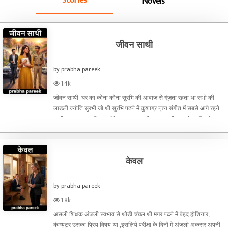
Stories
Novels
जीवन साथी
by prabha pareek
1.4k
जीवन साथी घर का कोना कोना सुरभि की आवाज से गूंजता रहता था सभी की
लाडली ज्योति सुरभी जो थी सुरभि पढ़ने में कुशाग्र नृत्य संगीत में सबसे आगे रहने
वाली इस युवा लड़की पर कॉलेज का हर युवा फिदा था सभी मनचले सुरभि को
निहारत आहे भारते थे पर एक दृढ़ व्यक्तित्व की
केवल
by prabha pareek
1.8k
असली शिक्षक अंजली स्वभाव से थोडी चंचल थी मगर पढने में बेहद होशियार,
कंम्प्युटर उसका प्रिय विषय था ,इसलिये परीक्षा के दिनों में अंजली अकसर अपनी