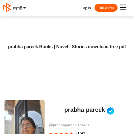
☰
Log In
मराठी
Publish Free
prabha pareek Books | Novel | Stories download free pdf
prabha pareek
@prabhapareek070433
(31.5k)