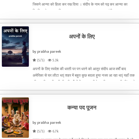
जिसने आन्या को हिला कर रख दिया । संदीप के नाम को पढ़ कर आन्या का
विचलित होना स्वाभाविक था। समाचार क्या था घमाका था संदीप का नाम उन
अपराधियों में शामिल था। जिन्होंने मिलकर अपनी किसी महिला
अपनों के लिए
by prabha pareek
(5/5)
5.3k
अपनों के लिए स्वदेश की धरती पर पग धरने को आतुर संदीप आज वर्षों बाद
अमेरिका से घर लौटा था| शहर में बहुत कुछ बदला हुया नजर आ रहा था| यहाँ तक
की उसकी पुरानी गली भी बूढ़ी आँखों में काजल की रेखा सी नजर आ रही थी| घर के
दरवाजे पर भाभी को खड़े न देखा होता तो संदीप
कन्या पद पूजन
by prabha pareek
(5/5)
6.7k