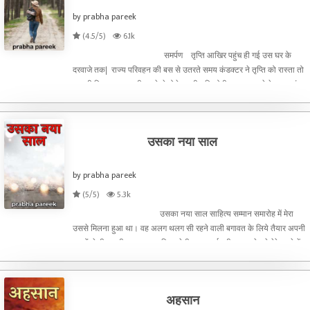
by prabha pareek
(4.5/5)
6.1k
समर्पण तृप्ति आखिर पहुंच ही गई उस घर के
दरवाजे तक| राज्य परिवहन की बस से उतरते समय कंडक्टर ने तृप्ति को रास्ता तो
बता ही दिया था। पहाड़ी रास्ते से होते हुए तीन किलोमीटर तक चलने के बाद पहुंचा
जा सकता था। तृप्
उसका नया साल
by prabha pareek
(5/5)
5.3k
उसका नया साल साहित्य सम्मान समारोह में मेरा
उससे मिलना हुआ था। वह अलग थलग सी रहने वाली बगावत के लिये तैयार अपनी
नजरों से ही अपनी द्रढता का परिचय देती नजर आई थी । रात देर से मेरे कमरे में
आई अपने सोने की व्यवस्था
अहसान