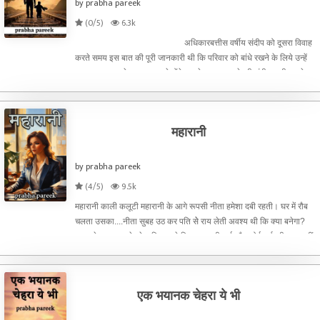
by prabha pareek
(0/5)
6.3k
अधिकारबत्तीस वर्षीय संदीप को दूसरा विवाह
करते समय इस बात की पूरी जानकारी थी कि परिवार को बांधे रखने के लिये उन्हें
कुछ अलग तरह के प्रयत्न करने होंगे। सारे प्रयास करके भी संदीप कभी अपने
पुत्र को नहीं समझा
महारानी
by prabha pareek
(4/5)
9.5k
महारानी काली कलूटी महारानी के आगे रूपसी नीता हमेशा दबी रहती। घर में रौब
चलता उसका....नीता सुबह उठ कर पति सेे राय लेती अवश्य थी कि क्या बनेगा?
कब बनेगा... पर उसे पूरे अधिकार से निरस्त करती बाई और कोई तर्क भी काम नहीं
आता। कामवाली उसके सामने ऐसे तर्क प्रस्त
एक भयानक चेहरा ये भी