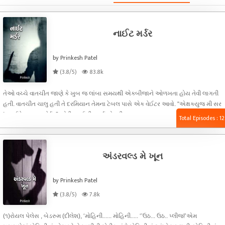
નાઈટ મર્ડર
by Prinkesh Patel
(3.8/5)
83.8k
તેઓ વચ્ચે વાતચીત જાણે કે ખુબ જ લાંબા સમયથી એકબીજાને ઓળખતા હોય તેવી લાગતી
હતી. વાતચીત ચાલુ હતી તે દરમિયાન તેમના ટેબલ પાસે એક વેઈટર આવો. “એક્ષકયુજ મી સર
! આઈ ટેક અન ઓર્ડર? સોરી આઈ ડીસટર્બ યોર ડીસકસન
Total Episodes : 12
અંડરવલ્ડ મે ખૂન
by Prinkesh Patel
(3.8/5)
7.8k
(૧)રોયલ પેલેસ , બેડરુમ (દીલેશ), ‘મોહિની...... મોહિની..... ‘’ઉઠ... ઉઠ.. પ્લીજ!’એમ