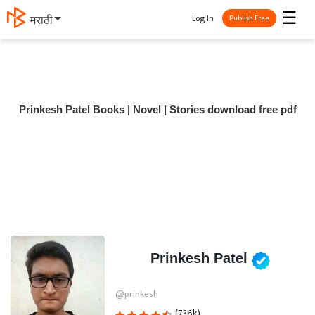
☰
Log In
मराठी
Publish Free
Prinkesh Patel Books | Novel | Stories download free pdf
Prinkesh Patel
@prinkesh
(736k)