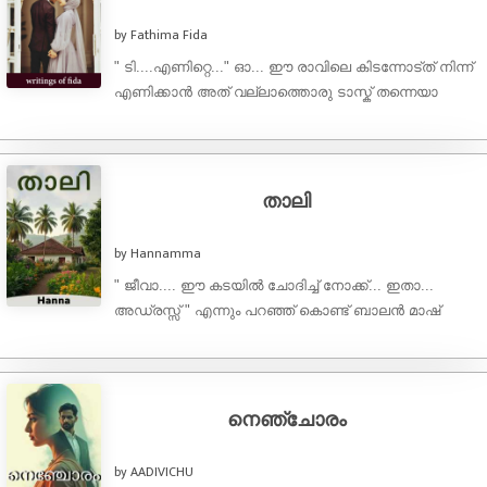
by Fathima Fida
" ടി....എണിറ്റെ..." ഓ... ഈ രാവിലെ കിടന്നോട്ത് നിന്ന്
എണിക്കാൻ അത് വല്ലാത്തൊരു ടാസ്ക് തന്നെയാ
അല്ലെ.പിന്നെ എണിറ്റലേ പറ്റൂ . സാധാരണ സുബിഹി
നിസ്കരിച്ചാൽ ...
താലി
by Hannamma
" ജീവാ.... ഈ കടയിൽ ചോദിച്ച് നോക്ക്... ഇതാ...
അഡ്രസ്സ് " എന്നും പറഞ്ഞ് കൊണ്ട് ബാലൻ മാഷ്
അദ്ദേഹത്തിൻ്റെ ഡ്രൈവർ ആയ ജീവന് അഡ്രസ്സ് ...
നെഞ്ചോരം
by AADIVICHU