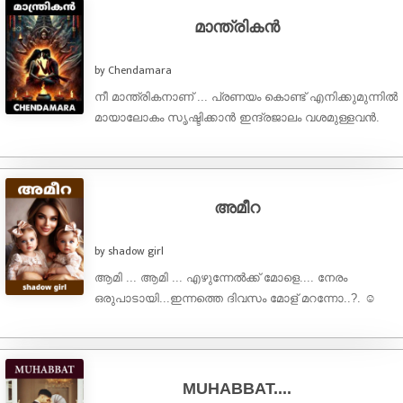
മാന്ത്രികൻ
by Chendamara
നീ മാന്ത്രികനാണ് ... പ്രണയം കൊണ്ട് എനിക്കുമുന്നിൽ
മായാലോകം സൃഷ്ടിക്കാൻ ഇന്ദ്രജാലം വശമുള്ളവൻ.
നിന്റെ പ്രണയമന്ത്രങ്ങൾ എനിക്കുമേൽ
വർഷിക്കപ്പെടട്ടേ... ഞാൻ നിന്നോടു അലിഞ്ഞു
ചേരട്ടെ.... ഇതു ...
അമീറ
by shadow girl
ആമി ... ആമി ... എഴുന്നേൽക്ക് മോളെ.... നേരം
ഒരുപാടായി...ഇന്നത്തെ ദിവസം മോള് മറന്നോ..?. ☺️
പുതപ്പിനുള്ളിൽ നിന്ന് തലമാത്രം പുറത്തേക്ക് ഇട്ട്
കൊണ്ട് അവൾ ഉപ്പയെയൊന്നു ...
MUHABBAT....