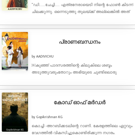
"ഡി.....ചേച്ചി.... എത്രനേരായെടി നിന്റെ ഫോൺ കിടന്ന്
ചിലക്കുന്നു. ഒന്നെടുത്തു തുലയ്ക്ക് അല്ലെങ്കിൽ അത്
തലക്കൊരു സൊയിര്യം തരില്ല...." "ദേ...
ചിന്നുനീയൊന്ന് ചുമ്മാതിരുന്നേ.... ഫോൺ അല്ലേ?
അത് അവിടിരുന്നടിച്ചോട്ടോ..... നിന്റെ മേലൊന്നു
അല്ലല്ലോ ...
പ്രാണബന്ധനം
by AADIVICHU
￼കുഞ്ഞ് പാദസരത്തിന്റെ കിലുകിലെ ശബ്ദം
അടുത്തുവരുംതോറും അഭിയുടെ ചുണ്ടിലൊരു
കുഞ്ഞുപുഞ്ചിരി വിരിഞ്ഞു.കയ്യിലിരുന്നപാത്രം
കിച്ചൺസിങ്കിലേക്ക് തന്നെവച്ച് നനഞ്ഞ കൈകൾ തന്റെ
ഡ്രെസ്സിന്റെ താഴ്ഭാഗം അല്പം ഉയർത്തി
തുടച്ചുകൊണ്ടവൾ ...
കോഡ് ഓഫ് മർഡർ
by Gopikrishnan KG
കൊച്ചി -അറബിക്കടലിന്റെ റാണി. കേരളത്തിലെ ഏറ്റവും
വേഗത്തിൽ വികസിച്ചുകൊണ്ടിരിക്കുന്ന നഗരം.