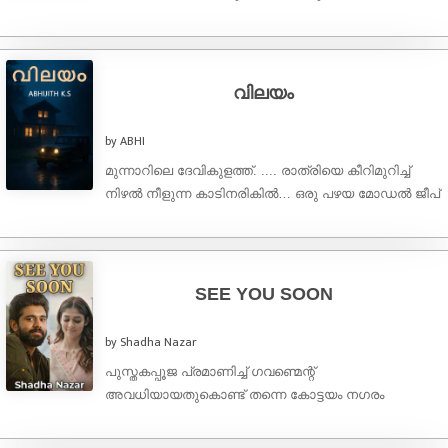
സൗന്ദര്യത്തിന്റെ റാണി. അങ്ങനെ വിശേഷണങ്ങൾ
പലതാണ്. കൊച്ചി നഗരത്തിന്റെ തിരക്കിലേക്ക് ഊളിയിട്ടു
തുടങ്ങുന്നതേ ...
വിലയം
by ABHI
മുന്നാറിലെ ദേവികുളത്ത്. .... രാത്രിയെ കീറിമുറിച്ച്
നിഴൽ നീളുന്ന കാടിനരികിൽ… ഒരു പഴയ മോഡൽ ജീപ്
പൊടിപടർന്ന് ഗ്രാമത്തിലേക്ക് കടന്നു. ആറടിയോളം
ഉയരവും , കരുത്തുറ്റ ഉറച്ച ശരീരവും ,ചെറുതായി ...
SEE YOU SOON
by Shadha Nazar
പുസ്തകപ്പൂജ പ്രമാണിച്ച് ഗവണ്മെന്റ്
അവധിയായതുകൊണ്ട് തന്നെ കോട്ടയം നഗരം
തീർത്തും വിജനമായിരുന്നു. വർക്കിന്റെ
ആവശ്യത്തിനായുള്ള അത്യാവശ്യകോൾ അറ്റൻഡ്