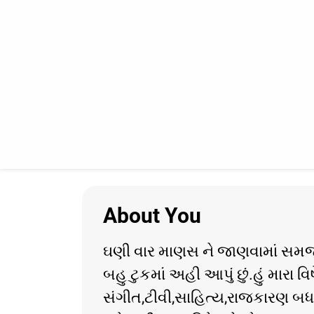
About You
ઘણી વાર માણસ ને જાણવામાં સમજ
બહુ ટુકમાં અહી આપું છું.હું મારા વિષે 
સંગીત,ટીવી,સાહિત્ય,રાજકારણ બધા જ