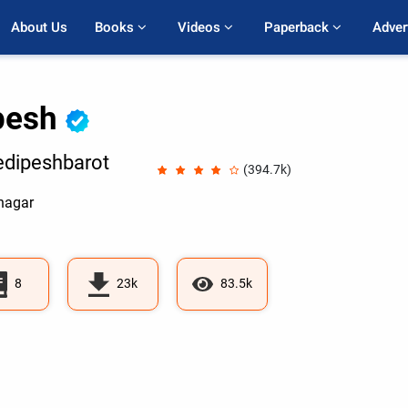
About Us
Books 
Videos 
Paperback 
Adver
pesh
dipeshbarot
(394.7k)
nagar
8
23k
83.5k