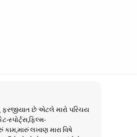
ં ફરજીયાત છે એટલે મારો પરિચય
કેટ-સ્પોર્ટ્સ,ફિલ્મ-
ં કામ,મારું લખાણ મારા વિષે