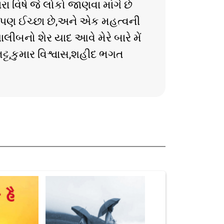
રા વિષે જે લોકો જાણવા માંગે છે
એવી પણ ઈચ્છા છે,અને એક મહત્વની
ાલીબનો શેર યાદ આવે મેરે બારે મેં
ટ્ટ,કુમાર વિશ્વાસ,શહીદ ભગત