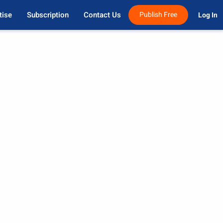
tise
Subscription
Contact Us
Publish Free
Log In 