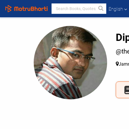
English
Di
@the
Jam