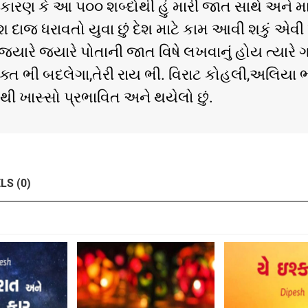
ું કારણ કે આ ૫૦૦ શબ્દોથી હું મારી જાત સાથે અને મા
ં.દેશ દાજ ધરાવતો યુવા છું દેશ માટે કામ આવી શકું 
 જયારે જયારે પોતાની જાત વિષે લખવાનું હોય ત્યારે ગ
્ત ભી બદલેગા,તેરી રાય ભી. વિરાટ કોહલી,અલિયા ભ
થી ખાસ્સો પ્રભાવિત અને થયેલો છું.
LS (0)