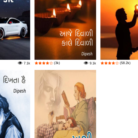
(3k)
(58.2k)
7.1k
9.1k