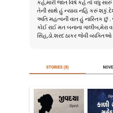
કહે,મારી જાત વિષે કહે તો વધુ સાર
તેની સાથે હું ન્યાય નહિ કરું શકુ
અતિ મહત્વની વાત હું નાસ્તિક છું .
કોઈ રાઈ મત બનાના ગાલીબ,મેરા વક
સિંહ,ડો.શરદ ઠાકર જેવી વ્યક્તિઓ 
STORIES (8)
NOVE