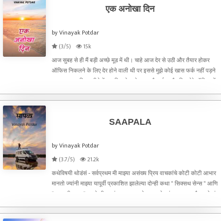
एक अनोखा दिन
by Vinayak Potdar
(3/5)
15k
आज सुबह से ही मैं बड़ी अच्छे मूड में थी। चाहे आज देर से उठी और तैयार होकर
ऑफिस निकलने के लिए देर होने वाली थी पर इससे मुझे कोई खास फर्क नहीं पड़ने
वाला था। आखिर महीने में एक दिन लेट तो बनता है भाई। और फिर मेरे ऑफिस में
तीन लेट मार्क के बाद मेमो आता था। घड़
SAAPALA
by Vinayak Potdar
(3.7/5)
21.2k
​​​​​​​कथेविषयी थोडंसं - सर्वप्रथम मी माझ्या असंख्य प्रिय वाचकांचे कोटी कोटी आभार
मानतो ज्यांनी माझ्या यापूर्वी प्रकाशित झालेल्या दोन्ही कथा “ सिक्सथ सेन्स “ आणि
“ एक परी कथा “ या दोन्ही कथांना अक्षरशः डोक्यावर घेतलं, भरभरून कौतुक केलं.
मी तुमचे आभार शब्