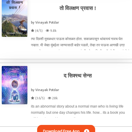
तो विलक्षण प्रवास !
by Vinayak Potdar
(4/5)
9.8k
त्या दिवशी मुसळधार पाऊस कोसळत होता. सकाळपासून थांबायचं नावच घेत
नव्हता. मी जेव्हा मुंबईला जाण्यासाठी बाहेर पडलो, तेव्हा तर पाऊस आणखी उग्र
झाला होता. पण मला थांबून चालणार नव्हतं. मी ट्रेनच तिकीट ऑलरेडी काढलं होतं.
काहीही करून मला १ त
द सिक्स्थ सेन्स
by Vinayak Potdar
(3.6/5)
28k
its an abnormal story about a normal man who is living life
normally. but one day changes his life. how... its a book you
will love to read in one seating.
Download Free App