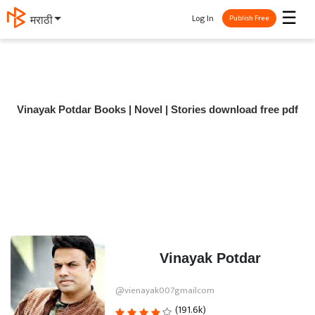
☰
Log In
मराठी
Publish Free
Vinayak Potdar Books | Novel | Stories download free pdf
Vinayak Potdar
@vienayak007gmailcom
(191.6k)