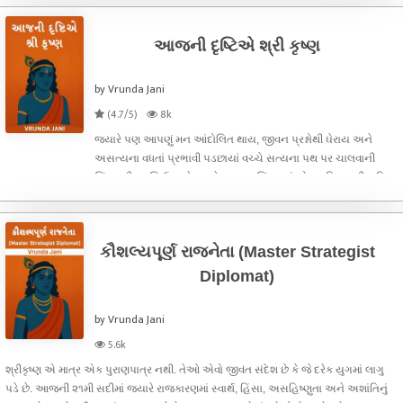
પસ્તાવાનો...
આજની દૃષ્ટિએ શ્રી કૃષ્ણ
by Vrunda Jani
(4.7/5)
8k
જ્યારે પણ આપણું મન આંદોલિત થાય, જીવન પ્રશ્નોથી ઘેરાય અને
અસત્યના વધતાં પ્રભાવી પડછાયાં વચ્ચે સત્યના પથ પર ચાલવાની
ચિંતનશીલ વૃત્તિ ઉદ્દભવે, ત્યારે આપણા ચિંતનમાં એક શક્તિશાળી ચરિત્ર
ઊભું થાય છે – શ્રી કૃષ્ણ.શ્રી કૃષ્ણ એક દૈવિક પુરુષ હતા, પણ તેમનું
વ્યક્તિત્
કૌશલ્યપૂર્ણ રાજનેતા (Master Strategist
Diplomat)
by Vrunda Jani
5.6k
શ્રીકૃષ્ણ એ માત્ર એક પુરાણપાત્ર નથી. તેઓ એવો જીવંત સંદેશ છે કે જે દરેક યુગમાં લાગુ
પડે છે. આજની ૨૧મી સદીમાં જયારે રાજકારણમાં સ્વાર્થ, હિંસા, અસહિષ્ણુતા અને અશાંતિનું