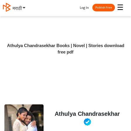
☰
Log In
मराठी
Publish Free
Athulya Chandrasekhar Books | Novel | Stories download
free pdf
Athulya Chandrasekhar