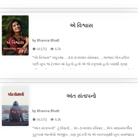
સાથે ચાલતાં ચાલતાં નજીકના બગીચામાં જાય અને રોજ કલાક
બગીચામાં બેસીને પાછાં આવતાં... આમ સરળતાથી જિંદગી જીવતાં હતાં..
લતા બેન નાં પતિદે
એ વિશ્વાસ
by Bhavna Bhatt
(4.5/5)
6.7k
*એ વિશ્વાસ* લઘુકથા.... ૨૭-૭-૨૦૨૦ સોમવાર.....અજય લોકડાઉન
પછી ખુબ જ ટેન્શન માં ‌રેહતો હતો એ જે સ્કૂલમાં હતો ત્યાંથી ત્રણ
મહિના નો પગાર થાયો નહોતો..પલક નાં ‌પગાર પર ઘર ચાલતું ‌હતુ એમાં
ગાડીનાં લોનના હપ્તા અને છોકરાઓ નાં ખર્ચ...મકાન પોતાનું હતું એ
શાંતિ હતી પ
અંત સંતાપનો
by Bhavna Bhatt
(4.5/5)
6.3k
*અંત સંતાપનો*. ટૂંકીવાર્તા.... ૨૬-૭-૨૦૨૦ રવિવાર....એક મધ્યમવર્ગીય
કુટુંબમાં જન્મેલો અજીત...પણ કુદરતી જ એ નાનપણથી ખુબ સમજદાર