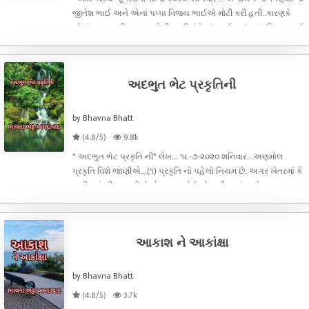
જીતેશ ભાઈ અને એનાં પપ્પા વિજય ભાઈએ મોટી કરી હતી..કારણકે
એનાં જન્મ પછી તરતજ એની મમ્મી નું દેહાંત થઈ ગયું હતું...વિજયભાઈ
અને જીતેશભાઇ એ લાડ લડાવીને મોટી કરી અને ભણાવી
ગણાવી..અંજલિ વીસ વર્ષની જ હ
અદભુત ભેટ પ્રકૃતિની
by Bhavna Bhatt
(4.8/5)
9.8k
* અદભુત ભેટ પ્રકૃતિ ની* લેખ... ૧૮-૭-૨૦૨૦ શનિવાર...અણમોલ
પ્રકૃતિ વિશે જાણીએ...(૧) પ્રકૃતિ નો પહેલો નિયમ છે. અગર ખેતરમાં કે
જમીનમાં બીજ નાખીએ તો કુદરત એને એક બીજ નાં અનેક ફળ ફૂલ
આપે છે પણ જો આપણે જમીનમાં બીજ ના નાંખીએ તો ઘાસ-ફુસ થી ભરી
દે છે.!એજ રીતે
આકાશ ને આકાંક્ષા
by Bhavna Bhatt
(4.8/5)
3.7k