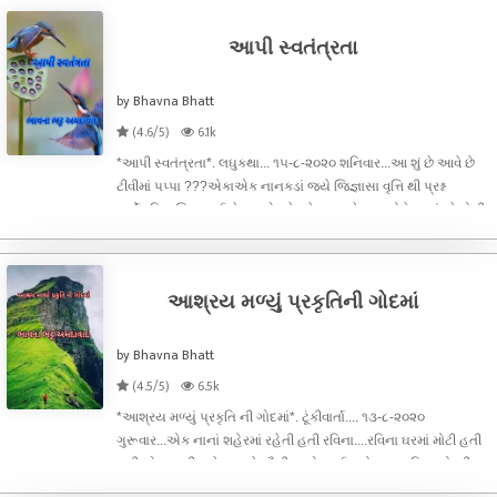
આપી સ્વતંત્રતા
by Bhavna Bhatt
(4.6/5)
6.1k
*આપી સ્વતંત્રતા*. લઘુકથા... ૧૫-૮-૨૦૨૦ શનિવાર...આ શું છે આવે છે
ટીવીમાં પપ્પા ???એકાએક નાનકડાં જયે જિજ્ઞાસા વૃત્તિ થી પ્રશ્ન
કર્યો...પિનાકિન ભાઈ બેટા...એ પરેડ છે... આજે આપણો દેશ અંગ્રેજોની
હકુમતમાં થી આઝાદ થયો હતો એટલે રાષ્ટ્ર ધ્વજ ફરકાવવામાં આવે છે
અને "
આશ્રય મળ્યું પ્રકૃતિની ગોદમાં
by Bhavna Bhatt
(4.5/5)
6.5k
*આશ્રય મળ્યું પ્રકૃતિ ની ગોદમાં*. ટૂંકીવાર્તા.... ૧૩-૮-૨૦૨૦
ગુરૂવાર...એક નાનાં શહેરમાં રહેતી હતી રવિના....રવિના ઘરમાં મોટી હતી
પછી એક નાની બહેન અને સૌથી નાનો ભાઈ હતો...માતા-પિતા નોકરી
કરતા અને ત્રણેય ને ભણાવતાં હતાં...રવિના કોલેજમાં હતી સાથે ભણતાં