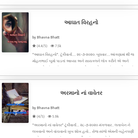
પડ્યાં...પિતા નું માથું રોડ ઉપર અથડાતાં જ એ ઘટના સ્થળે મૃત્યુ
પામ્યા...માતા સવિતાબ
આઘાત વિરહનો
by Bhavna Bhatt
(4.4/5)
7.5k
*આઘાત વિરહનો*. ટૂંકીવાર્તા.... ૨૯-૭-૨૦૨૦. બુધવાર....આંગણામાં થી જ
મોહનભાઈ બૂમો પાડતાં આવ્યા અને સાયકલને લોક કરીને એ અને
સૂરજ દોડતાં ઘરમાં આવ્યા...મધુ.... ઓ મધુ...જો આપણાં સૂરજને બારમાં
ધોરણમાં નેવું ટકા આવ્યા છે..આજે તો લાપસી નાં આંધણ મૂકો...મધુબેન
કપડાં
અરમાનો નાં વાવેતર
by Bhavna Bhatt
(4/5)
5.9k
*અરમાનો નાં વાવેતર* ટૂંકીવાર્તા... ૨૮-૭-૨૦૨૦ મંગળવાર.. લતાબેન ને
લખવાનો અને વાંચવાનો ખુબ શોખ હતો... રોજ સાંજે એમની બહેનપણી