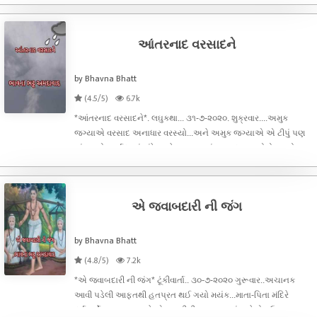
તકલીફ નહીં પડવા દઉં પણ હું બધાંની વાતોમાં આવી ગામડે જતો રહ્યો
પણ સાહેબ અહીં ક
આંતરનાદ વરસાદને
by Bhavna Bhatt
(4.5/5)
6.7k
*આંતરનાદ વરસાદને*. લઘુકથા... ૩૧-૭-૨૦૨૦. શુક્રવાર....અમુક
જગ્યાએ વરસાદ અનાધાર વરસ્યો...અને અમુક જગ્યાએ એ ટીપું પણ
નાં પડયો...નર્મદા નાં કાંઠે આવેલા ગામડામાં વરસાદ જ નહોતો પડ્યો
એનાં લીધે નદી સૂકાઈ ગઈ હતી...ગામમાં રહેતા ભીખુભાઇ, લખુભાઈ,
જનાભાઈ, રામભાઈ, ધનુભ
એ જવાબદારી ની જંગ
by Bhavna Bhatt
(4.8/5)
7.2k
*એ જવાબદારી ની જંગ* ટૂંકીવાર્તા.. ૩૦-૭-૨૦૨૦ ગુરૂવાર..અચાનક
આવી પડેલી આફતથી હતપ્રત થઈ ગયો મયંક...માતા-પિતા મંદિરે
દર્શનાર્થે ગયા હતા અને એક ગાડીની ટક્કર વાગતાં બન્ને રોડ ઉપર