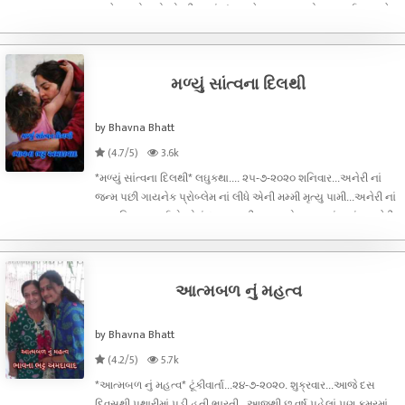
અને ડાહ્યો હતો એ બીજાનાં સંતાપ ને સમજી શકતો...માતા ઈલા અને
પિતા રાજીવે નોકરી કરી ભણાવ્યો ગણાવ્યો...ગામડે રાજીવ નું એક કાચું
મકાન હ
મળ્યું સાંત્વના દિલથી
by Bhavna Bhatt
(4.7/5)
3.6k
*મળ્યું સાંત્વના દિલથી* લઘુકથા.... ૨૫-૭-૨૦૨૦ શનિવાર...અનેરી નાં
જન્મ પછી ગાયનેક પ્રોબ્લેમ નાં લીધે એની મમ્મી મૃત્યુ પામી...અનેરી નાં
પપ્પા વિજય ભાઈએ એનું ધ્યાન રાખી પાલન પોષણ કરતાં હતાં.. અનેરી
હજુ ત્રણેક વર્ષ ની થઇ હતી પણ એ નાનપણથી જ રોજ રાત્રે ઝબકીને
જા
આત્મબળ નું મહત્વ
by Bhavna Bhatt
(4.2/5)
5.7k
*આત્મબળ નું મહત્વ* ટૂંકીવાર્તા...૨૪-૭-૨૦૨૦. શુક્રવાર...આજે દસ
દિવસથી પથારીમાં પડી હતી ભારતી.. આજથી છ વર્ષ પહેલાં પણ કમરમાં