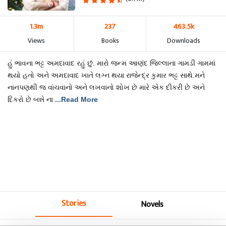
1.3m
237
463.5k
Views
Books
Downloads
હું ભાવના ભટ્ટ અમદાવાદ રહું છું. મારો જન્મ આણંદ જિલ્લાના ગામડી ગામમાં
થયો હતો અને અમદાવાદ ખાતે લગ્ન થયા રાજેન્દ્ર કુમાર ભટ્ટ સાથે.મને
નાનપણથી જ વાંચવાનો અને લખવાનો શોખ છે મારે એક દીકરી છે અને
દિકરો છે બન્ને ના
...Read More
Stories
Novels