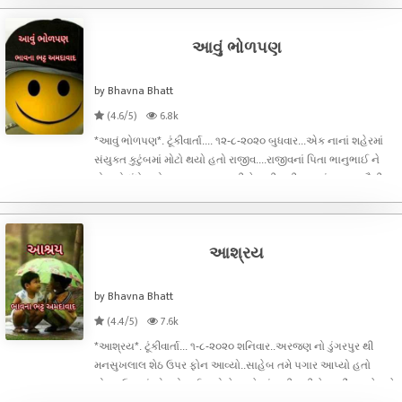
અંબરીશ
આવું ભોળપણ
by Bhavna Bhatt
(4.6/5)
6.8k
*આવું ભોળપણ*. ટૂંકીવાર્તા.... ૧૨-૮-૨૦૨૦ બુધવાર...એક નાનાં શહેરમાં
સંયુક્ત કુટુંબમાં મોટો થયો હતો રાજીવ....રાજીવનાં પિતા ભાનુભાઈ ને
પોતાનો ધંધો હતો...બલ્બ બનાવવાની ફેક્ટરી હતી...ઘરમાં રાજીવ સૌથી
મોટો હતો પછી બે ભાઈઓ...બીજા નંબરનો કેતન અને નાનો
પંકજ...રાજીવ
આશ્રય
by Bhavna Bhatt
(4.4/5)
7.6k
*આશ્રય*. ટૂંકીવાર્તા... ૧-૮-૨૦૨૦ શનિવાર..અરજણ નો ડુંગરપુર થી
મનસુખલાલ શેઠ ઉપર ફોન આવ્યો..સાહેબ તમે પગાર આપ્યો હતો
લોકડાઉન માં એ પૂરો થઈ ગયો છે આપે નાં પાડી હતી કે અહીં જ રહે તને