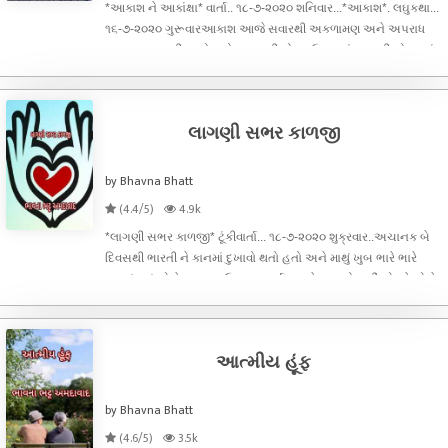
*આકાશ ને આકાંક્ષા* વાર્તા.. ૧૮-૭-૨૦૨૦ શનિવાર...*આકાશ*. લઘુકથા...
૧૬-૭-૨૦૨૦ ગુરૂવારઆકાશ આજે સવારથી અકળામણ અને અપરાધ
ભાવના અનુભવી રહ્યો હતો જ્યારથી લોકડાઉન થયું ત્યારથી એ ઘરમાં
જ બેઠો હતો પણ પોતે એક મલ્ટિનેશનલ કંપનીમાં નોકરી કરતો હતો
એટલે એણે આ પિતાજી ની ના
લાગણી સભર કાળજી
by Bhavna Bhatt
(4.4/5)
4.9k
*લાગણી સભર કાળજી* ટૂંકીવાર્તા... ૧૮-૭-૨૦૨૦ શુક્રવાર..અચાનક બે
દિવસથી ભારતી ને કાનમાં દુખાવો થતો હતો અને માથું ખુબ ભારે ભારે
લાગતું હતું એણે ઘરગથ્થુ ઉપચાર કર્યા પણ ફેર પડ્યો નહીં એટલે એણે
સવારે પંકજને વાત કરી કાનમાં અને માથામાં બહું દુઃખે છે એટલે ફેમિલી
આત્મીય હૂંફ
by Bhavna Bhatt
(4.6/5)
3.5k