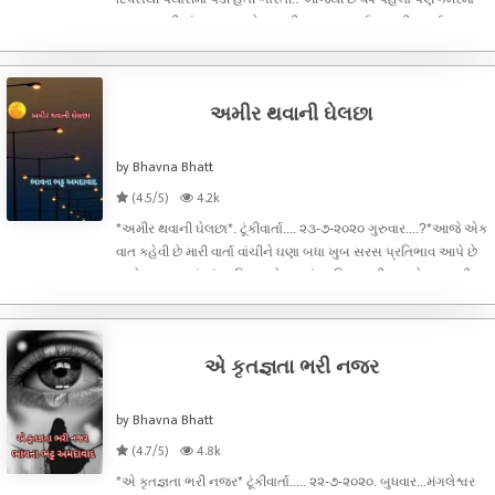
મણકા, ગાદી માં જગ્યા અને સાયટીકા નસ દબાઈ જવાથી સ્પાઈન
સ્પેશિયલ ડોક્ટર ભરત દવે એ છ મહિના ટોટલી બેડરેસ્ટ કરાવી દીધી હતી
પણ ત્યારે દિકર
અમીર થવાની ઘેલછા
by Bhavna Bhatt
(4.5/5)
4.2k
*અમીર થવાની ઘેલછા*. ટૂંકીવાર્તા.... ૨૩-૭-૨૦૨૦ ગુરુવાર....?*આજે એક
વાત કહેવી છે મારી વાર્તા વાંચીને ઘણા બધા ખુબ સરસ પ્રતિભાવ આપે છે
અને તમારા બધાં નાં અવિરતપણે મળતાં પ્રતિસાદ થી જ મને લખવાની
પ્રેરણા મળે છે પણ હું કાલ્પનિક વાર્તા બહું જ ઓછી લખું છું... સત્ય
એ કૃતજ્ઞતા ભરી નજર
by Bhavna Bhatt
(4.7/5)
4.8k
*એ કૃતજ્ઞતા ભરી નજર* ટૂંકીવાર્તા..... ૨૨-૭-૨૦૨૦. બુધવાર...મંગલેશ્વર