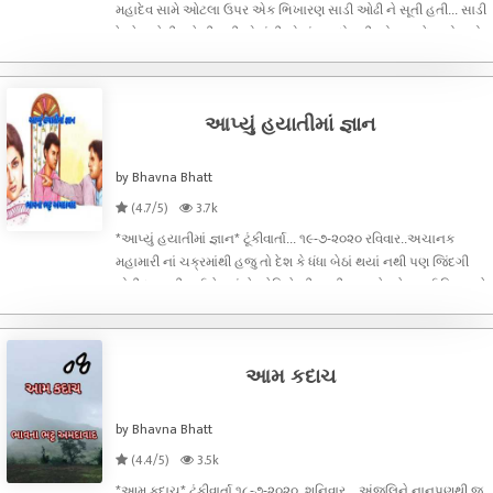
મહાદેવ સામે ઓટલા ઉપર એક ભિખારણ સાડી ઓઢી ને સૂતી હતી... સાડી
ઠેકઠેકાણેથી ફાટેલી હતી એમાંથી એનાં અડધો શરીરનો ભાગ દેખાતો હતો
કેટલાય નવરા લોકો લોલૂપ નજરે જોઈ રહ્યા હતા...અને અંદરોઅંદર
વાતો ક
આપ્યું હયાતીમાં જ્ઞાન
by Bhavna Bhatt
(4.7/5)
3.7k
*આપ્યું હયાતીમાં જ્ઞાન* ટૂંકીવાર્તા... ૧૯-૭-૨૦૨૦ રવિવાર..અચાનક
મહામારી નાં ચક્રમાંથી હજુ ‌તો દેશ કે ધંધા બેઠાં થયાં નથી પણ જિંદગી
થોડી ધબકતી થઈ છે..સાંજે ઓફિસે થી આવી અજયે ફ્રેશ થઈ પ્રિયા ને
પુછ્યું કે આજે જમવા મા શું બનાવ્યું છે ???પ્રિયા બોલી બટેટા ટામ
આમ કદાચ
by Bhavna Bhatt
(4.4/5)
3.5k
*આમ કદાચ*‌ ટૂંકીવાર્તા ૧૮-૭-૨૦૨૦. શનિવાર ...અંજલિને નાનપણથી જ