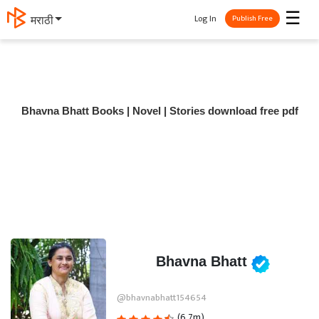
☰
Log In
मराठी
Publish Free
Bhavna Bhatt Books | Novel | Stories download free pdf
Bhavna Bhatt
@bhavnabhatt154654
(6.7m)