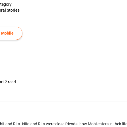
tegory
ral Stories
 Mobile
ead...............................
it and Rita. Nita and Rita were close friends. how Mohi enters in their l