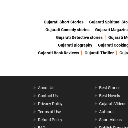
Gujarati Short Stories
Gujarati Spiritual Sto
Gujarati Comedy stories
Gujarati Magazin
Gujarati Detective stories
Gujarati M
Gujarati Biography
Gujarati Cookin
Gujarati Book Reviews
Gujarati Thriller
Guja
About Us
Best Stories
Contact Us
Best Novels
Privacy Policy
Gujarati Videos
Terms of Use
Authors
Refund Policy
Short Videos
FAQs
Publish Paperb