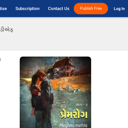
tise
Subscription
Contact Us
Publish Free
Log In 
પીડીએફ
ો