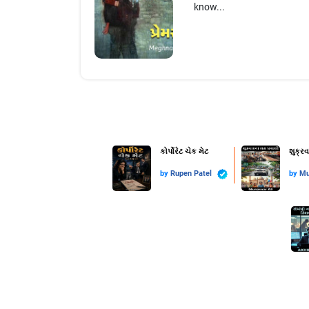
know...
કોર્પોરેટ ચેક મેટ
શુક્ર
by
Rupen Patel
by
Mu