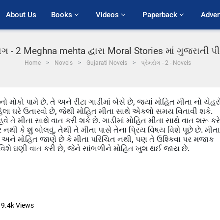
About Us
Books 
Videos 
Paperback 
Adver
રોગ - 2 Meghna mehta દ્વારા Moral Stories માં ગુજરાતી 
Home
Novels
Gujarati Novels
પ્રેમરોગ - 2 - Novels
મોકો પામે છે. તે અને રીટા ગાડીમાં બેસે છે, જ્યાં મોહિત મીતા નો ચેહર
 પહેલા ઘરે ઉતારવો છે, જેથી મોહિત મીતા સાથે એકલો સમય વિતાવી શકે.
ે હવે તે મીતા સાથે વાત કરી શકે છે. ગાડીમાં મોહિત મીતા સાથે વાત શરૂ કરે
નથી કે શું બોલવું, તેથી તે મીતા પાસે તેના પ્રિય વિષય વિશે પૂછે છે. મીતા
ે, અને મોહિત જાણે છે કે મીતા પરિચિત નથી, પણ તે ઉશ્કિવા પર મજાક
 વિશે ઘણી વાત કરી છે, જેને સાંભળીને મોહિત ખુશ થઈ જાય છે.
9.4k
Views