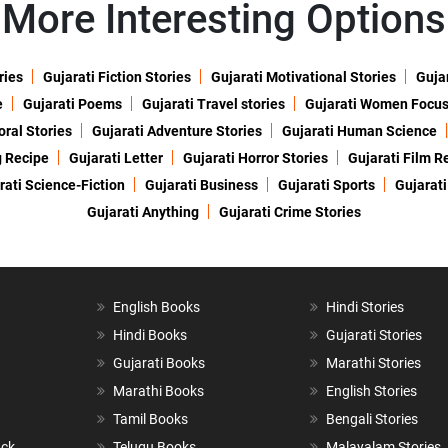
More Interesting Options
ries
Gujarati Fiction Stories
Gujarati Motivational Stories
Gujar
e
Gujarati Poems
Gujarati Travel stories
Gujarati Women Focu
oral Stories
Gujarati Adventure Stories
Gujarati Human Science
g Recipe
Gujarati Letter
Gujarati Horror Stories
Gujarati Film R
rati Science-Fiction
Gujarati Business
Gujarati Sports
Gujarati
Gujarati Anything
Gujarati Crime Stories
English Books
Hindi Stories
Hindi Books
Gujarati Stories
Gujarati Books
Marathi Stories
Marathi Books
English Stories
Tamil Books
Bengali Stories
ack
Telugu Books
Malayalam Stories