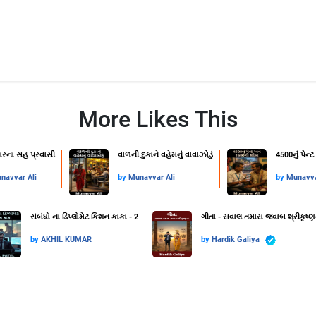
More Likes This
વારના સહ પ્રવાસી
વાળની દુકાને વહેમનું વાવાઝોડું
4500નું પેન
navvar Ali
by
Munavvar Ali
by
Munavva
સંબંધો ના ડિપ્લોમેટ કિશન કાકા - 2
ગીતા - સવાલ તમારા જવાબ શ્રીકૃષ્ણ
by
AKHIL KUMAR
by
Hardik Galiya