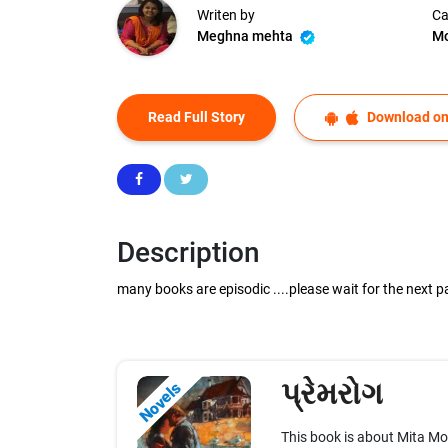
Writen by
Ca
Meghna mehta
Mo
Read Full Story
Download on
Description
many books are episodic ....please wait for the next part 2 r
પ્રેમરોગ
Novels
This book is about Mita Moh