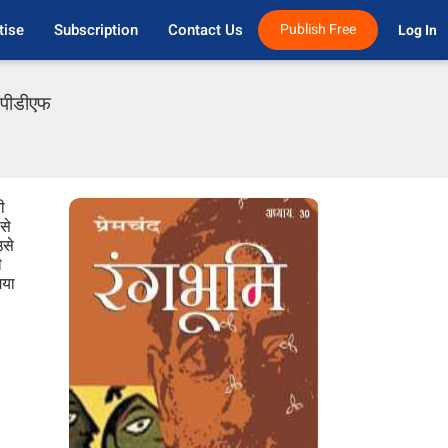
tise
Subscription
Contact Us
Publish Free
Log In 
 पीडीएफ
ी
से
उसे
ी
गया