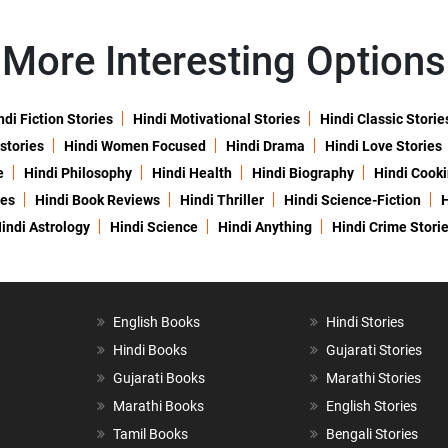
More Interesting Options
ndi Fiction Stories
Hindi Motivational Stories
Hindi Classic Storie
 stories
Hindi Women Focused
Hindi Drama
Hindi Love Stories
e
Hindi Philosophy
Hindi Health
Hindi Biography
Hindi Cook
ies
Hindi Book Reviews
Hindi Thriller
Hindi Science-Fiction
H
indi Astrology
Hindi Science
Hindi Anything
Hindi Crime Stori
English Books
Hindi Stories
Hindi Books
Gujarati Stories
Gujarati Books
Marathi Stories
Marathi Books
English Stories
Tamil Books
Bengali Stories