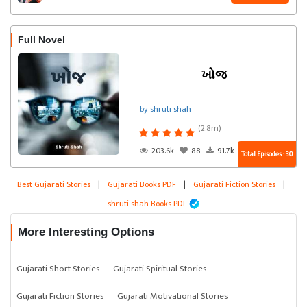
Full Novel
ખોજ
by shruti shah
(2.8m)
203.6k
88
91.7k
Total Episodes : 30
Best Gujarati Stories
|
Gujarati Books PDF
|
Gujarati Fiction Stories
|
shruti shah Books PDF
More Interesting Options
Gujarati Short Stories
Gujarati Spiritual Stories
Gujarati Fiction Stories
Gujarati Motivational Stories