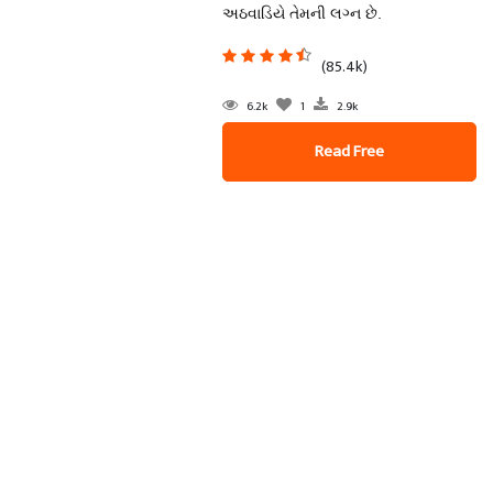
અઠવાડિયે તેમની લગ્ન છે.
(85.4k)
6.2k
1
2.9k
Read Free