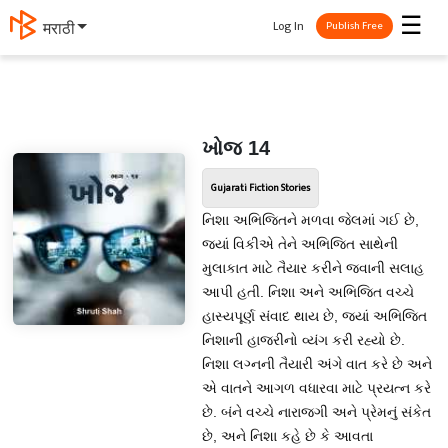
☰
Log In
मराठी
Publish Free
ખોજ 14
Gujarati Fiction Stories
નિશા અભિજિતને મળવા જેલમાં ગઈ છે,
જ્યાં વિકીએ તેને અભિજિત સાથેની
મુલાકાત માટે તૈયાર કરીને જવાની સલાહ
આપી હતી. નિશા અને અભિજિત વચ્ચે
હાસ્યપૂર્ણ સંવાદ થાય છે, જ્યાં અભિજિત
નિશાની હાજરીનો વ્યંગ કરી રહ્યો છે.
નિશા લગ્નની તૈયારી અંગે વાત કરે છે અને
એ વાતને આગળ વધારવા માટે પ્રયત્ન કરે
છે. બંને વચ્ચે નારાજગી અને પ્રેમનું સંકેત
છે, અને નિશા કહે છે કે આવતા