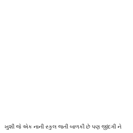
ખુશી જે એક નાની સ્કુલ જતી બાળકી છે પણ જીંદગી ને