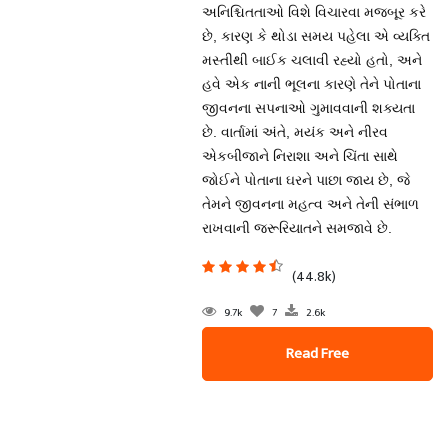
અનિશ્ચિતતાઓ વિશે વિચારવા મજબૂર કરે
છે, કારણ કે થોડા સમય પહેલા એ વ્યક્તિ
મસ્તીથી બાઈક ચલાવી રહ્યો હતો, અને
હવે એક નાની ભૂલના કારણે તેને પોતાના
જીવનના સપનાઓ ગુમાવવાની શક્યતા
છે. વાર્તામાં અંતે, મયંક અને નીરવ
એકબીજાને નિરાશા અને ચિંતા સાથે
જોઈને પોતાના ઘરને પાછા જાય છે, જે
તેમને જીવનના મહત્વ અને તેની સંભાળ
રાખવાની જરૂરિયાતને સમજાવે છે.
(44.8k)
9.7k
7
2.6k
Read Free