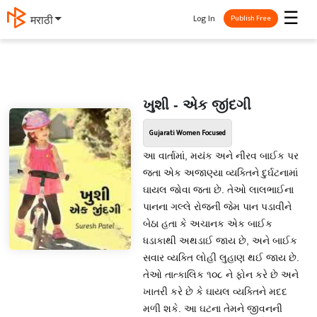
☰
Log In
मराठी
Publish Free
ખુશી - એક જીંદગી
Gujarati Women Focused
આ વાર્તામાં, મયંક અને નીરવ બાઈક પર
જતા એક અજાણ્યા વ્યક્તિને દુર્ઘટનામાં
ઘાયલ જોવા જતા છે. તેઓ લાલભાઈના
પાનના ગલ્લે રોજની જેમ પાન પડાવીને
બેઠા હતા કે અચાનક એક બાઈક
ધડાકાથી અથડાઈ જાય છે, અને બાઈક
સવાર વ્યક્તિ લોહી લુહાણ થઈ જાય છે.
તેઓ તાત્કાલિક ૧૦૮ ને ફોન કરે છે અને
ખાતરી કરે છે કે ઘાયલ વ્યક્તિને મદદ
મળી શકે. આ ઘટના તેમને જીવનની