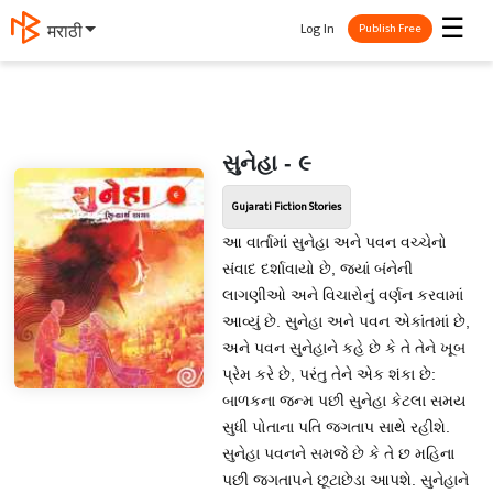
☰
Log In
मराठी
Publish Free
સુનેહા - ૯
Gujarati Fiction Stories
આ વાર્તામાં સુનેહા અને પવન વચ્ચેનો
સંવાદ દર્શાવાયો છે, જ્યાં બંનેની
લાગણીઓ અને વિચારોનું વર્ણન કરવામાં
આવ્યું છે. સુનેહા અને પવન એકાંતમાં છે,
અને પવન સુનેહાને કહે છે કે તે તેને ખૂબ
પ્રેમ કરે છે, પરંતુ તેને એક શંકા છે:
બાળકના જન્મ પછી સુનેહા કેટલા સમય
સુધી પોતાના પતિ જગતાપ સાથે રહીશે.
સુનેહા પવનને સમજે છે કે તે છ મહિના
પછી જગતાપને છૂટાછેડા આપશે. સુનેહાને