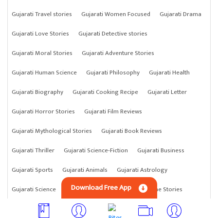
Gujarati Travel stories
Gujarati Women Focused
Gujarati Drama
Gujarati Love Stories
Gujarati Detective stories
Gujarati Moral Stories
Gujarati Adventure Stories
Gujarati Human Science
Gujarati Philosophy
Gujarati Health
Gujarati Biography
Gujarati Cooking Recipe
Gujarati Letter
Gujarati Horror Stories
Gujarati Film Reviews
Gujarati Mythological Stories
Gujarati Book Reviews
Gujarati Thriller
Gujarati Science-Fiction
Gujarati Business
Gujarati Sports
Gujarati Animals
Gujarati Astrology
Download Free App
Gujarati Science
Gujarati Anything
Gujarati Crime Stories