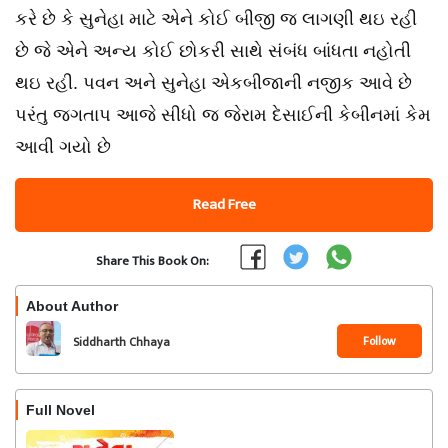
કરે છે કે સુનેહા માટે એને કોઈ બીજી જ લાગણી થઇ રહી
છે જે એને અન્ય કોઈ છોકરી સાથે સંબંધ બાંધતા નહોતી
થઇ રહી. પવન અને સુનેહા એકબીજાની નજીક આવે છે
પરંતુ જગતાપ આજે સીધો જ જેરામ દેસાઈની કેબીનમાં કેમ
આવી ગયો છે
Read Free
Share This Book On:
About Author
Follow
Siddharth Chhaya
Full Novel