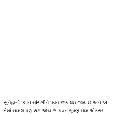
સુનેહાનો પ્લાન સાંભળીને પવન છક્ક થઇ જાય છે અને એ
તેમાં સામેલ પણ થઇ જાય છે. પવન ભૂષણ સામે એકરાર