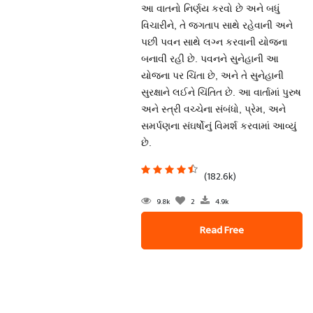
આ વાતનો નિર્ણય કરવો છે અને બધું
વિચારીને, તે જગતાપ સાથે રહેવાની અને
પછી પવન સાથે લગ્ન કરવાની યોજના
બનાવી રહી છે. પવનને સુનેહાની આ
યોજના પર ચિંતા છે, અને તે સુનેહાની
સુરક્ષાને લઈને ચિંતિત છે. આ વાર્તામાં પુરુષ
અને સ્ત્રી વચ્ચેના સંબંધો, પ્રેમ, અને
સમર્પણના સંઘર્ષોનું વિમર્શ કરવામાં આવ્યું
છે.
(182.6k)
9.8k
2
4.9k
Read Free