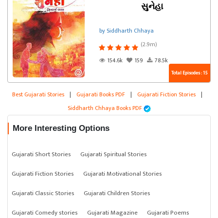
સુનેહા
by Siddharth Chhaya
(2.9m)
154.6k
159
78.5k
Total Episodes : 15
Best Gujarati Stories
|
Gujarati Books PDF
|
Gujarati Fiction Stories
|
Siddharth Chhaya Books PDF
More Interesting Options
Gujarati Short Stories
Gujarati Spiritual Stories
Gujarati Fiction Stories
Gujarati Motivational Stories
Gujarati Classic Stories
Gujarati Children Stories
Gujarati Comedy stories
Gujarati Magazine
Gujarati Poems