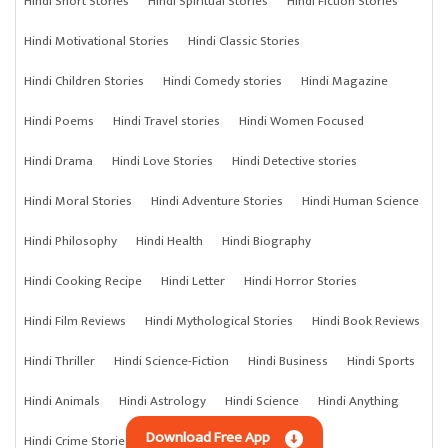
Hindi Short Stories
Hindi Spiritual Stories
Hindi Fiction Stories
Hindi Motivational Stories
Hindi Classic Stories
Hindi Children Stories
Hindi Comedy stories
Hindi Magazine
Hindi Poems
Hindi Travel stories
Hindi Women Focused
Hindi Drama
Hindi Love Stories
Hindi Detective stories
Hindi Moral Stories
Hindi Adventure Stories
Hindi Human Science
Hindi Philosophy
Hindi Health
Hindi Biography
Hindi Cooking Recipe
Hindi Letter
Hindi Horror Stories
Hindi Film Reviews
Hindi Mythological Stories
Hindi Book Reviews
Hindi Thriller
Hindi Science-Fiction
Hindi Business
Hindi Sports
Hindi Animals
Hindi Astrology
Hindi Science
Hindi Anything
Download Free App
Hindi Crime Stories