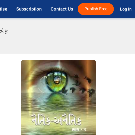
tise
Subscription
Contact Us
Publish Free
Log In 
ડીએફ