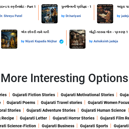
ાઇન્ડ ધ સ્ક્રીનશોટ - Part 1
પુનર્જન્મની પ્રતિજ્ઞા - 1
અધુરા પા
Dr. Shreya Patel
by
Dr.hariyani
by
jadej
એક છોકરી નામે ચકી
લોહી તરસ્યા લોક - પ્રકરણ 1
by
Niyati Kapadia Nirjhar
by
Ashoksinh jadeja
More Interesting Options
ries
Gujarati Fiction Stories
Gujarati Motivational Stories
Gujar
e
Gujarati Poems
Gujarati Travel stories
Gujarati Women Focu
oral Stories
Gujarati Adventure Stories
Gujarati Human Science
g Recipe
Gujarati Letter
Gujarati Horror Stories
Gujarati Film R
rati Science-Fiction
Gujarati Business
Gujarati Sports
Gujarati