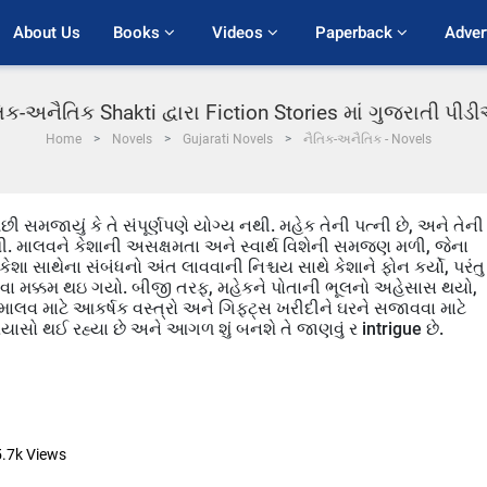
About Us
Books 
Videos 
Paperback 
Adver
િક-અનૈતિક Shakti દ્વારા Fiction Stories માં ગુજરાતી પી
Home
Novels
Gujarati Novels
નૈતિક-અનૈતિક - Novels
ી સમજાયું કે તે સંપૂર્ણપણે યોગ્ય નથી. મહેક તેની પત્ની છે, અને તેની
થી. માલવને કેશાની અસક્ષમતા અને સ્વાર્થ વિશેની સમજણ મળી, જેના
કેશા સાથેના સંબંધનો અંત લાવવાની નિશ્ચય સાથે કેશાને ફોન કર્યો, પરંતુ
ેવા મક્કમ થઇ ગયો. બીજી તરફ, મહેકને પોતાની ભૂલનો અહેસાસ થયો,
ે માલવ માટે આકર્ષક વસ્ત્રો અને ગિફ્ટ્સ ખરીદીને ઘરને સજાવવા માટે
 પ્રયાસો થઈ રહ્યા છે અને આગળ શું બનશે તે જાણવું ર intrigue છે.
5.7k
Views