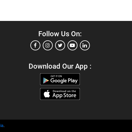
Follow Us On:
Download Our App :
ia
.