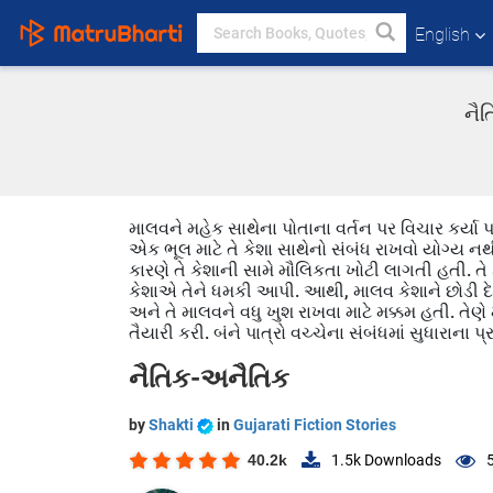
English
નૈત
માલવને મહેક સાથેના પોતાના વર્તન પર વિચાર કર્યા પછ
એક ભૂલ માટે તે કેશા સાથેનો સંબંધ રાખવો યોગ્ય ન
કારણે તે કેશાની સામે મૌલિકતા ખોટી લાગતી હતી. તે 
કેશાએ તેને ધમકી આપી. આથી, માલવ કેશાને છોડી દ
અને તે માલવને વધુ ખુશ રાખવા માટે મક્કમ હતી. તેણ
તૈયારી કરી. બંને પાત્રો વચ્ચેના સંબંધમાં સુધારાના
નૈતિક-અનૈતિક
by
Shakti
in
Gujarati Fiction Stories
40.2k
1.5k
Downloads