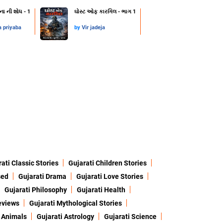
ના ની શોધ - 1
ઘોસ્ટ ઓફ કારગિલ - ભાગ 1
a priyaba
by
Vir jadeja
ati Classic Stories
Gujarati Children Stories
sed
Gujarati Drama
Gujarati Love Stories
Gujarati Philosophy
Gujarati Health
eviews
Gujarati Mythological Stories
 Animals
Gujarati Astrology
Gujarati Science