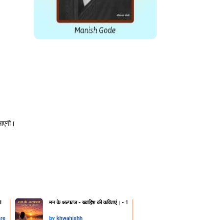
द आएगी।
1
मन के अल्फाज - ख्वाहिश की कविताएं। - 1
are
by
khwahishh