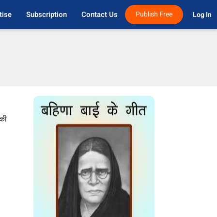
tise
Subscription
Contact Us
Publish Free
Log In 
 की