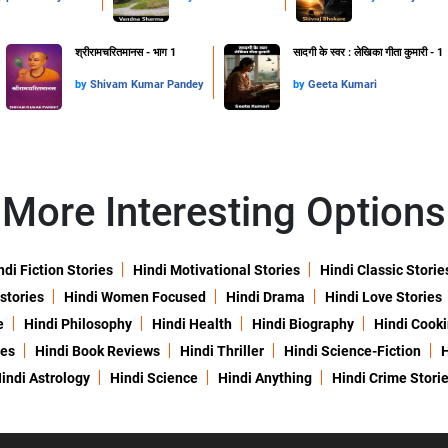
श्रीरामचरितमानस - भाग 1
सादगी के स्वर : लेखिका गीता कुमारी - 1
by
Shivam Kumar Pandey
by
Geeta Kumari
More Interesting Options
ndi Fiction Stories
Hindi Motivational Stories
Hindi Classic Storie
 stories
Hindi Women Focused
Hindi Drama
Hindi Love Stories
e
Hindi Philosophy
Hindi Health
Hindi Biography
Hindi Cook
ies
Hindi Book Reviews
Hindi Thriller
Hindi Science-Fiction
H
indi Astrology
Hindi Science
Hindi Anything
Hindi Crime Stori