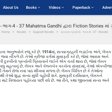
About Us
Books 
Videos 
Paperback 
Adver
- ભાગ-4 - 37 Mahatma Gandhi દ્વારા Fiction Stories મા
Home
Novels
Gujarati Novels
સત્યના પ્રયોગો - ભાગ-4 - 37 - Novels
ાના અનુભવોને રજૂ કરે છે. 1914માં, સત્યાગ્રહની લડાઈના અંતે, લેખક
ા નીકળે છે. તેઓ ત્રીજા વર્ગમાં મુસાફરી કરે છે, જેમાં આરામ અને
દુરબીનો પ્રત્યેની પ્રિયતાને લઈને એક ચર્ચા થાય છે, જેમાં લેખક
 જ વધુ મહત્વનું છે. લેખક અને કૅલનબૅક વચ્ચેના સંવાદમાં, તેઓ એકબીજા
થી તેમને રોજ નવા પાઠ શીખવા મળતા છે. લેખક ચિંતિત છે કે તેઓના
ેથી તેઓ શુદ્ધ સત્ય સુધી પહોંચી શકે. મુસાફરી દરમિયાન, લેખકને
માટે વિલાયત પહોંચ્યા પછી વધે છે. આ રીતે, કથા જીવનમાં સત્ય અને