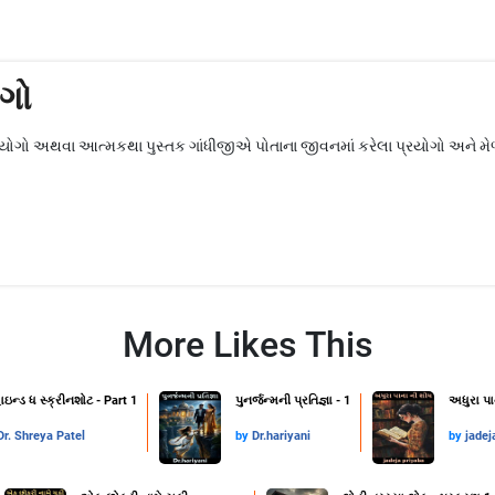
ોગો
્રયોગો અથવા આત્મકથા પુસ્તક ગાંધીજીએ પોતાના જીવનમાં કરેલા પ્રયોગો અને મેળ
More Likes This
ાઇન્ડ ધ સ્ક્રીનશોટ - Part 1
પુનર્જન્મની પ્રતિજ્ઞા - 1
અધુરા પા
Dr. Shreya Patel
by
Dr.hariyani
by
jadej