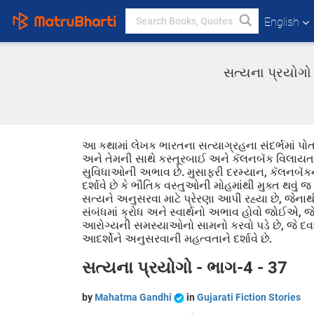
English
સત્યના પ્રયોગો 
આ કથામાં લેખક ભારતના સત્યાગ્રહના સંદર્ભમાં પોત
અને તેમની સાથે કસ્તૂરબાઈ અને કૅલનબૅક વિલાયત જવ
સુવિધાઓની અભાવ છે. મુસાફરી દરમ્યાન, કૅલનબૅકની 
દર્શાવે છે કે ભૌતિક વસ્તુઓની મોહમાંથી મુક્ત થવું
સત્યને અનુસરવા માટે પ્રેરણા આપી રહ્યા છે, જેના
સંબંધમાં ક્રોધ અને સ્વાર્થનો અભાવ હોવો જોઈએ, જ
આરોગ્યની સમસ્યાઓનો સામનો કરવો પડે છે, જે દવા 
આદર્શોને અનુસરવાની મહત્વતાને દર્શાવે છે.
સત્યના પ્રયોગો - ભાગ-4 - 37
by
Mahatma Gandhi
in
Gujarati Fiction Stories