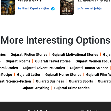
એક છોકરી નામે ચકી
લોહી તરસ્યા લોક - પ્રકરણ 1
by
Niyati Kapadia Nirjhar
by
Ashoksinh jadeja
More Interesting Options
ries
Gujarati Fiction Stories
Gujarati Motivational Stories
Gujar
e
Gujarati Poems
Gujarati Travel stories
Gujarati Women Focu
oral Stories
Gujarati Adventure Stories
Gujarati Human Science
g Recipe
Gujarati Letter
Gujarati Horror Stories
Gujarati Film R
rati Science-Fiction
Gujarati Business
Gujarati Sports
Gujarati
Gujarati Anything
Gujarati Crime Stories