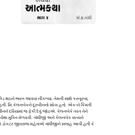
ેડ થઇને ભારત આવવા નીકળ્યા. તેમની સાથે કસ્તૂરબા,
 હતી. મિ.કેલનબેકને દૂરબીનનો શોખ હતો. એક-બે કિંમતી
ે દરિયામાં જ ફેંકી દેવું જોઇએ. કેલનબેકે તરત તેને
સર્વથા મુક્તિ મેળવવી. ગાંધીજી અને કેલનબેક સત્યને
માં ડોકટર જીવરાજ મહેતાએ ગાંધીજીને સલાહ આપી હતી કે