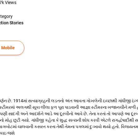
7k
Views
tegory
ction Stories
 Mobile
ણન છે. 1914માં સત્યાગ્રહની લડતનો અંત આવતા ગોખલેની ઇચ્છાથી ગાંધીજી ઇંગ્લ
ે સ્ટીમરમાં અલગથી સૂકા લીલા ફળ પૂરા પાડવાની આજ્ઞા સ્ટીમરના ખજાનચીને મળી
આપણી સાદગી અને આદર્શને આડે આ દૂરબીનો આવે છે. તેના કરતાં તો આપણે આ દૂરબીનન
ેકનો મોહ છૂટી ગયો. ગાંધીજી કહેતા કે શુદ્ધ સત્યની શોધ કરવી એટલે રાગદ્ધેષાદીથી 
 આગબોટમાં ચાલવાની કસરત કરતા તેથી તેમના પગલમાં દુઃખાવો થયો હતો. વિલાયત
ટકાઇ જશે