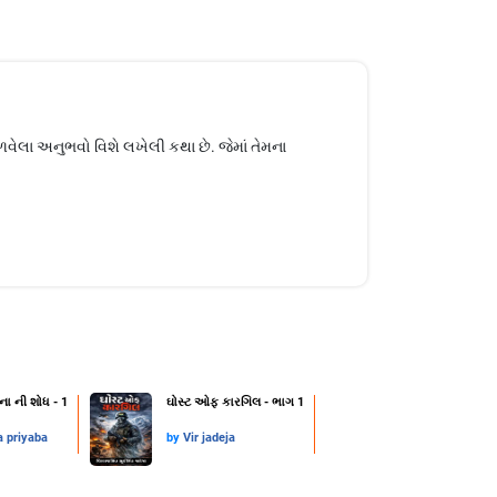
વેલા અનુભવો વિશે લખેલી કથા છે. જેમાં તેમના
ના ની શોધ - 1
ઘોસ્ટ ઓફ કારગિલ - ભાગ 1
a priyaba
by
Vir jadeja