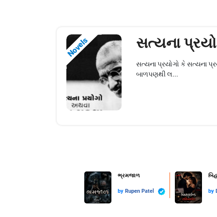
સત્યના પ્રય
Novels
સત્યના પ્રયોગો કે સત્યના પ
બાળપણથી લ...
ભ્રમજાળ
બિહ
by
Rupen Patel
by