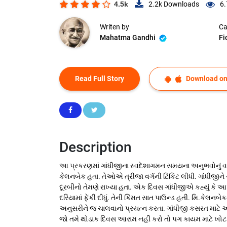
4.5k
2.2k
Downloads
6.
Writen by
Ca
Mahatma Gandhi
Fi
Read Full Story
Download on
Description
આ પ્રકરણમાં ગાંધીજીના સ્વદેશાગમન સમયના અનુભવોનું વર્
કેલનબેક હતા. તેઓએ ત્રીજા વર્ગની ટિકિટ લીધી. ગાંધીજીન
દૂરબીનો તેમણે રાખ્યા હતા. એક દિવસ ગાંધીજીએ કહ્યું કે 
દરિયામાં ફેંકી દીધું. તેની કિંમત સાત પાઉન્ડ હતી. મિ.કેલનબ
અનુસરીને જ ચાલવાનો પ્રયત્ન કરતા. ગાંધીજી કસરત માટે
જો તમે થોડાક દિવસ આરામ નહીં કરો તો પગ કાયમ માટે ખો