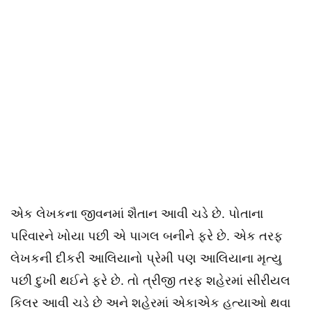
એક લેખકના જીવનમાં શૈતાન આવી ચડે છે. પોતાના
પરિવારને ખોયા પછી એ પાગલ બનીને ફરે છે. એક તરફ
લેખકની દીકરી આલિયાનો પ્રેમી પણ આલિયાના મૃત્યુ
પછી દુખી થઈને ફરે છે. તો ત્રીજી તરફ શહેરમાં સીરીયલ
કિલર આવી ચડે છે અને શહેરમાં એકાએક હત્યાઓ થવા