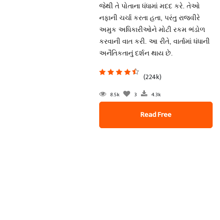
જેથી તે પોતાના ધંધામાં મદદ કરે. તેઓ
નફાની ચર્ચા કરતા હતા, પરંતુ રાજવીરે
અમુક અધિકારીઓને મોટી રકમ ભંડોળ
કરવાની વાત કરી. આ રીતે, વાર્તામાં ધંધાની
અનૈતિકતાનું દર્શન થાય છે.
(224k)
8.5k
3
4.3k
Read Free