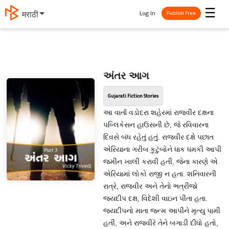
☰
Log In
मराठी
Publish Free
અંતર આગ
Gujarati Fiction Stories
આ વાર્તા વડોદરા શહેરમાં રાજવીર દક્ષના
પબ્લિકેસન હાઉસની છે, જે રવિવારના
દિવસે બંધ રહેતું હતું. રાજવીર દક્ષે પછાત
એરિયાના ગરીબ કુટુંબોને ધાક ધમકી આપી
જમીન ખાલી કરાવી હતી, જેના કારણે એ
એરિયામાં લોકો રાજી ન હતા. શનિવારની
રાત્રે, રાજવીર અને તેનો ભત્રીજો
જયદીપ દક્ષ, વિદેશી વાઇન પીતા હતા.
જયદીપનો માતા જન્મ આપીને મૃત્યુ પામી
હતી, અને રાજવીરે તેને બગાડી દીધો હતો,