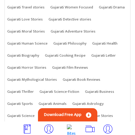
Gujarati Travel stories
Gujarati Women Focused
Gujarati Drama
Gujarati Love Stories
Gujarati Detective stories
Gujarati Moral Stories
Gujarati Adventure Stories
Gujarati Human Science
Gujarati Philosophy
Gujarati Health
Gujarati Biography
Gujarati Cooking Recipe
Gujarati Letter
Gujarati Horror Stories
Gujarati Film Reviews
Gujarati Mythological Stories
Gujarati Book Reviews
Gujarati Thriller
Gujarati Science-Fiction
Gujarati Business
Gujarati Sports
Gujarati Animals
Gujarati Astrology
Download Free App
Gujarati Science
Gujarati Anything
Gujarati Crime Stories