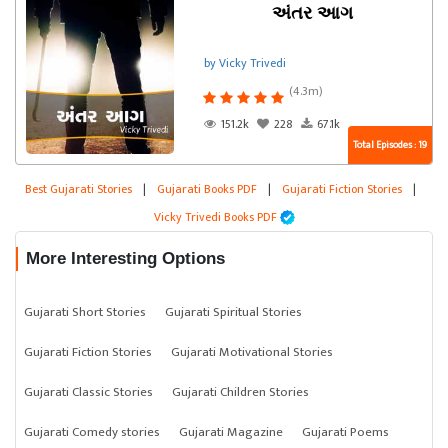
અંતર આગ
by Vicky Trivedi
(4.3m)
151.2k
228
67.1k
Total Episodes : 19
Best Gujarati Stories
|
Gujarati Books PDF
|
Gujarati Fiction Stories
|
Vicky Trivedi Books PDF
More Interesting Options
Gujarati Short Stories
Gujarati Spiritual Stories
Gujarati Fiction Stories
Gujarati Motivational Stories
Gujarati Classic Stories
Gujarati Children Stories
Gujarati Comedy stories
Gujarati Magazine
Gujarati Poems