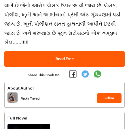
લાગે છે જેનો આરોપ લેખક ઉપર આવી જાય છે. લેખક,
પોલીશ, ખૂની અને આલીયાનો પ્રેમી એક ગૂંચવણમાં પડી
જાય છે. ખૂની પોલીશને સતત હાથતાળી આપીને છટકી
જાય છે અને શરૂથાય છે જીવ સટોસટનો એક અજીબ
ખેલ......!!!!!
Read Free
Share This Book On:
About Author
Follow
Vicky Trivedi
Full Novel