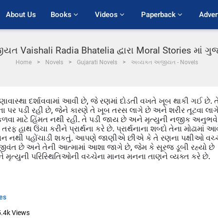
About Us
Books 
Videos 
Paperback 
Adver
ત Vaishali Radia Bhatelia દ્વારા Moral Stories માં ગ
Home
Novels
Gujarati Novels
અવ્યક્ત અજીયત - Novels
વાસ્થા દર્શાવવામાં આવી છે, જે રણમાં દોડતી વખતે ખૂબ થાકી ગઈ છે. ત
ના પર પડી રહી છે, જેને કારણે તે ખૂબ તરસ લાગે છે અને શરીર તૂટવા લાગ
નીકળવા માટે હિંમત નથી રહી. તે પડી જાય છે અને મૃત્યુની નજીક અનુભવે
તરફ હાથ ઉંચા કરીને પ્રાર્થના કરે છે. પ્રાર્થનાના શબ્દો તેના મોઢામાં આવ
નુકસાન નથી પહોંચાડી શકતું. આપણે જાણીએ છીએ કે તે રણના પક્ષીઓ વચ્
 જીવંત છે અને તેની આત્મામાં આશા જાગે છે, જેમ કે સૂરજ ડૂબી રહ્યો છે
ે મૃત્યુની પરિસ્થિતિઓની વચ્ચેના માનવ મનના તાણને વ્યક્ત કરે છે.
ies
5.4k
Views