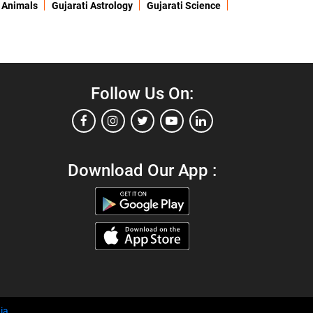
 Animals
Gujarati Astrology
Gujarati Science
Follow Us On:
Download Our App :
ia
.