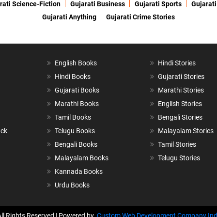
rati Science-Fiction
Gujarati Business
Gujarati Sports
Gujarati
Gujarati Anything
Gujarati Crime Stories
English Books
Hindi Stories
Hindi Books
Gujarati Stories
Gujarati Books
Marathi Stories
Marathi Books
English Stories
Tamil Books
Bengali Stories
ack
Telugu Books
Malayalam Stories
Bengali Books
Tamil Stories
Malayalam Books
Telugu Stories
Kannada Books
Urdu Books
All Rights Reserved | Powered by
Custom Web Development Company Ind