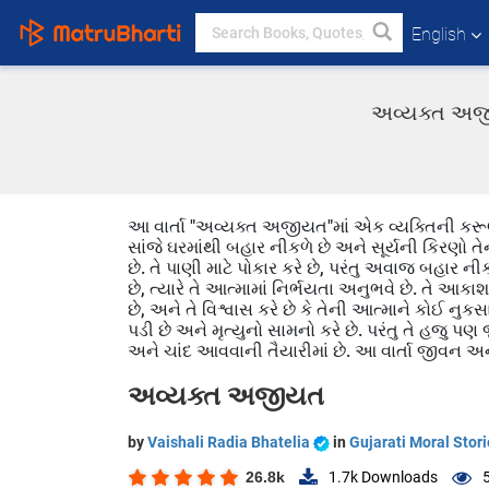
English
અવ્યક્ત અજીય
આ વાર્તા "અવ્યક્ત અજીયત"માં એક વ્યક્તિની કરૂણા
સાંજે ઘરમાંથી બહાર નીકળે છે અને સૂર્યની કિરણો તે
છે. તે પાણી માટે પોકાર કરે છે, પરંતુ અવાજ બહાર 
છે, ત્યારે તે આત્મામાં નિર્ભયતા અનુભવે છે. તે આકાશ 
છે, અને તે વિશ્વાસ કરે છે કે તેની આત્માને કોઈ 
પડી છે અને મૃત્યુનો સામનો કરે છે. પરંતુ તે હજુ પણ
અને ચાંદ આવવાની તૈયારીમાં છે. આ વાર્તા જીવન અન
અવ્યક્ત અજીયત
by
Vaishali Radia Bhatelia
in
Gujarati Moral Stor
26.8k
1.7k
Downloads