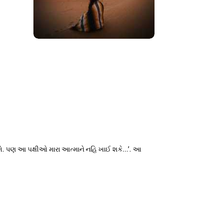
ે. પણ આ પક્ષીઓ મારા આત્માને નહિ ખાઈ શકે...’. આ