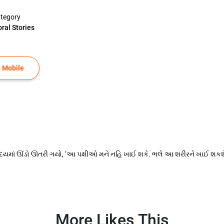
tegory
ral Stories
 Mobile
હૃદયમાં ઊંડો ઊતરી ગયો, ‘આ પક્ષીઓ મને નહિ ખાઈ શકે. ભલે આ શરીરને ખાઈ શકશ
More Likes This