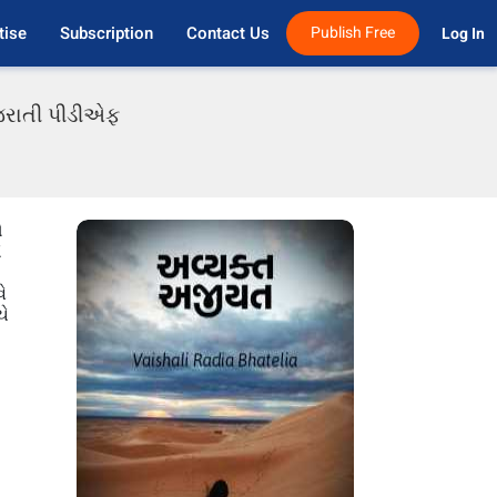
tise
Subscription
Contact Us
Publish Free
Log In 
ુજરાતી પીડીએફ
ે
ે
ે
ચે