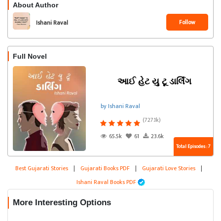
About Author
Follow
Ishani Raval
Full Novel
આઈ હેટ યુ ટૂ ડાર્લિંગ
by Ishani Raval
(727.1k)
65.5k
61
23.6k
Total Episodes : 7
Best Gujarati Stories
|
Gujarati Books PDF
|
Gujarati Love Stories
|
Ishani Raval Books PDF
More Interesting Options