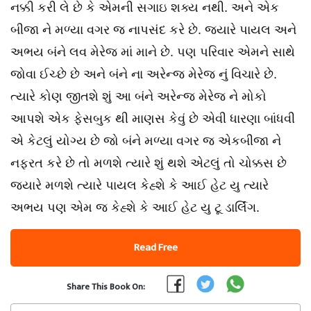
નક્કી કરી લે છે કે એમની સગાઇ શક્ય નથી. અને એક
બીજા ને મળ્યા વગર જ નાપસંદ કરે છે. જયારે પાયલ અને
અભય બંને લવ મેરેજ માં માને છે. પણ પરિવાર એમને સાથે
જોવા ઈચ્છે છે અને બંને ના અરેન્જ મેરેજ નું વિચારે છે.
ત્યારે કોણ જીતશે શું આ બંને અરેન્જ મેરેજ ને મોકો
આપશે એક ફેસબુક થી માણસ કેવું છે એવી ધારણા બાંધવી
એ કેટલું યોગ્ય છે જો બંને મળ્યા વગર જ એકબીજા ને
નફરત કરે છે તો મળશે ત્યારે શું થશે એટલું તો ચોક્કસ છે
જયારે મળશે ત્યારે પાયલ કેહ્શે કે આઈ હેટ યુ ત્યારે
અભય પણ એમ જ કેહ્શે કે આઈ હેટ યુ ટૂ ડાર્લિંગ.
Read Free
Share This Book On: