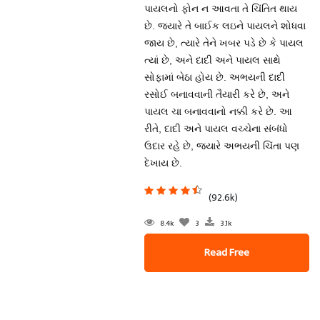
પાયલનો ફોન ન આવતા તે ચિંતિત થાય
છે. જ્યારે તે બાઈક લઇને પાયલને શોધવા
જાય છે, ત્યારે તેને ખબર પડે છે કે પાયલ
ત્યાં છે, અને દાદી અને પાયલ સાથે
સોફામાં બેઠા હોય છે. અભયની દાદી
રસોઈ બનાવવાની તૈયારી કરે છે, અને
પાયલ ચા બનાવવાનો નક્કી કરે છે. આ
રીતે, દાદી અને પાયલ વચ્ચેના સંબંધો
ઉદાર રહે છે, જ્યારે અભયની ચિંતા પણ
દેખાય છે.
(92.6k)
8.4k
3
3.1k
Read Free