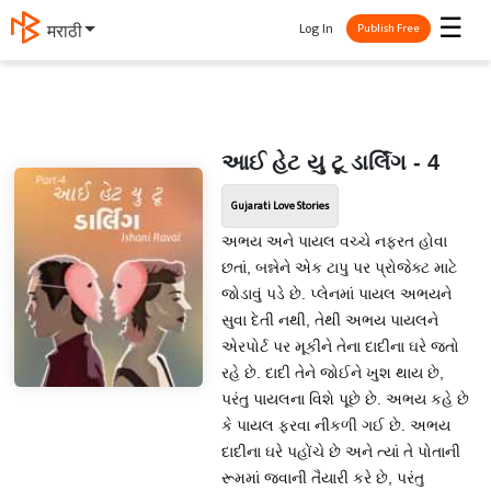
☰
Log In
मराठी
Publish Free
આઈ હેટ યુ ટૂ ડાર્લિંગ - 4
Gujarati Love Stories
અભય અને પાયલ વચ્ચે નફરત હોવા
છતાં, બન્નેને એક ટાપુ પર પ્રોજેક્ટ માટે
જોડાવું પડે છે. પ્લેનમાં પાયલ અભયને
સુવા દેતી નથી, તેથી અભય પાયલને
એરપોર્ટ પર મૂકીને તેના દાદીના ઘરે જતો
રહે છે. દાદી તેને જોઈને ખુશ થાય છે,
પરંતુ પાયલના વિશે પૂછે છે. અભય કહે છે
કે પાયલ ફરવા નીકળી ગઈ છે. અભય
દાદીના ઘરે પહોંચે છે અને ત્યાં તે પોતાની
રૂમમાં જવાની તૈયારી કરે છે, પરંતુ