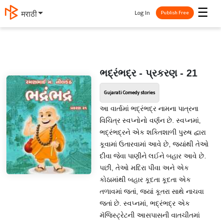
☰
Log In
मराठी
Publish Free
ભદ્રંભદ્ર - પ્રકરણ - 21
Gujarati Comedy stories
આ વાર્તામાં ભદ્રંભદ્ર નામના પાત્રના
વિચિત્ર સ્વપ્નોનો વર્ણન છે. સ્વપ્નમાં,
ભદ્રંભદ્રને એક શક્તિશાળી પુરુષ દ્વારા
કૂવામાં ઉતારવામાં આવે છે, જ્યાંથી તેઓ
દીવા જેવા પાણીને લઈને બહાર આવે છે.
પછી, તેઓ મદિરા પીવા અને એક
કોઠામાંથી બહાર કૂદતા કૂદતા એક
તળાવમાં જતાં, જ્યાં કૂતરા સાથે નાચવા
જતાં છે. સ્વપ્નમાં, ભદ્રંભદ્ર એક
મૅજિસ્ટ્રેટની આસપાસની વાતચીતમાં