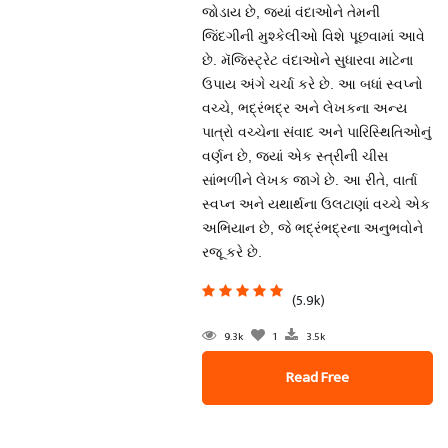
જોડાય છે, જ્યાં વંદાઓને તેમની
જિંદગીની મુશ્કેલીઓ વિશે પૂછવામાં આવે
છે. મૅજિસ્ટ્રેટ વંદાઓને સુધારવા માટેના
ઉપાય અંગે ચર્ચા કરે છે. આ બધાં સ્વપ્નો
વચ્ચે, ભદ્રંભદ્ર અને લેખકના અન્ય
પાત્રો વચ્ચેના સંવાદ અને પારિસ્થિતિઓનું
વર્ણન છે, જ્યાં એક સ્ત્રીની ચીસ
સાંભળીને લેખક જાગે છે. આ રીતે, વાર્તા
સ્વપ્ન અને યથાર્થના ઉલટાણાં વચ્ચે એક
અભિયાન છે, જે ભદ્રંભદ્રના અનુભવોને
રજૂ કરે છે.
(5.9k)
9.3k
1
3.5k
Read Free