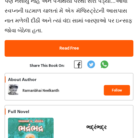
પણ નસાયું નહિ અને પગથિયાં પરથી સરી પડ્યો...આવી
સ્વપ્નની ઘટમાળ ચાલતાં મેં એક મૅજિસ્ટ્રેટની આસપાસ
નાત મળેલી દીઠી અને ત્યાં વંદા સામાં બારણાઓ પર ઇન્સાફ
જોવા બેઠેલા હતા.
Read Free
Share This Book On:
About Author
Follow
Ramanbhai Neelkanth
Full Novel
ભદ્રંભદ્ર