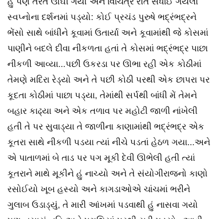
હું પણ તરત ઊંઘી ગયો અને વિચિત્ર રીતે સંધાઈ ગયેલા
સ્વપ્નોના દર્શનમાં પડ્યો: કોઈ પ્રચંડ પુરુષે ભદ્રંભદ્રને
ભેંસો સાથે બાંધીને કૂવામાં ઉતાર્યા અને કૂવામાંથી જે કોસમાં
પાણીને બદલે દીવા નીકળતા હતાં તે કોસમાં ભદ્રંભદ્ર પાછા
નીકળી આવ્યા...પછી ઉકરડા પર ઊભા રહી એક કોઠીમાં
તેમણે મદિરા રેડ્યો અને તે પછી કોઠી પરથી એક છાપરા પર
કૂદતા કોઠીમાં પાછા પડ્યા, તેમાંથી સર્પથી બાંધી મેં તેમને
બહાર કાઢ્યા અને એક તળાવ પર મહોટી જાળી નાંખેલી
હતી તે પર સુવાડ્યા તે જાળીના કાણામાંથી ભદ્રંભદ્ર એક
કૂતરા સાથે નીકળી પડયા ત્યાં નીચે પડતાં હેઠળ ગયા...અને
એ પાતાળમાં બે તાડ પર પગ મૂકી દેવી ઊભેલી હતી ત્યાં
કૂતરાને માથે મૂકીને હું નાચ્યો અને તે સંયોગીરાજનો કાણો
રસોઈયો ખૂબ હસ્યો અને કાગડાઓએ ચાંચમાં ભરીને
ગુલાબ ઉડાડ્યું, તે મારી આંખમાં પડવાથી હું નાસવા ગયો