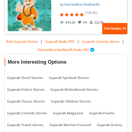
by Ramanbhai Neelkanth
(728.3k)
444.2k
141
222.5k
Total Episodes : 30
Best Gujarati Stories
|
Gujarati Books PDF
|
Gujarati Comedy stories
|
Ramanbhai Neelkanth Books PDF
More Interesting Options
Gujarati Short Stories
Gujarati Spiritual Stories
Gujarati Fiction Stories
Gujarati Motivational Stories
Gujarati Classic Stories
Gujarati Children Stories
Gujarati Comedy stories
Gujarati Magazine
Gujarati Poems
Gujarati Travel stories
Gujarati Women Focused
Gujarati Drama