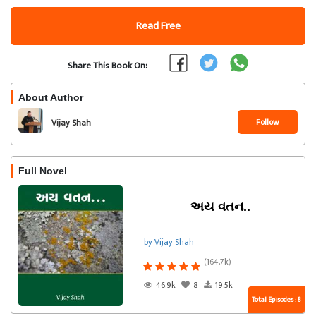
Read Free
Share This Book On:
About Author
Follow
Vijay Shah
Full Novel
અય વતન..
by Vijay Shah
(164.7k)
46.9k
8
19.5k
Total Episodes : 8