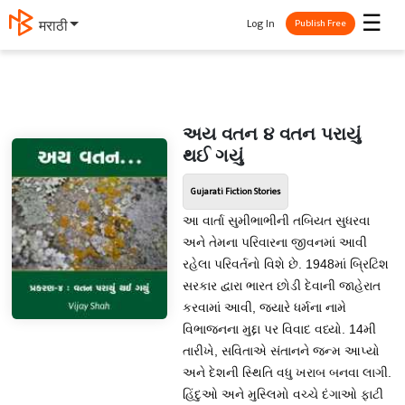
☰
Log In
मराठी
Publish Free
અય વતન ૪ વતન પરાયું
થઈ ગયું
Gujarati Fiction Stories
આ વાર્તા સુમીભાભીની તબિયત સુધરવા
અને તેમના પરિવારના જીવનમાં આવી
રહેલા પરિવર્તનો વિશે છે. 1948માં બ્રિટિશ
સરકાર દ્વારા ભારત છોડી દેવાની જાહેરાત
કરવામાં આવી, જયારે ધર્મના નામે
વિભાજનના મુદ્દા પર વિવાદ વધ્યો. 14મી
તારીખે, સવિતાએ સંતાનને જન્મ આપ્યો
અને દેશની સ્થિતિ વધુ ખરાબ બનવા લાગી.
હિંદુઓ અને મુસ્લિમો વચ્ચે દંગાઓ ફાટી