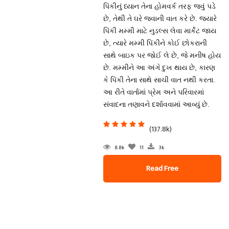
પિંકીનું ધ્યાન તેના હોમવર્ક તરફ જવું પડે
છે, તેથી તે ઘરે જવાની વાત કરે છે. જ્યારે
પિંકી મમ્મી માટે નુડલ્સ લેવા માર્કેટ જાય
છે, ત્યારે મમ્મી પિંકીને કોઈ છોકરાની
સાથે બાઇક પર જોઈ લે છે, જે મનીષ હોય
છે. મમ્મીને આ અંગે દુખ થાય છે, કારણ
કે પિંકી તેના સાથે સાચી વાત નથી કરતા.
આ રીતે વાર્તામાં પ્રેમ અને પરિવારમાં
સંવાદના તણાવને દર્શાવવામાં આવ્યું છે.
(137.8k)
8.8k
11
3k
Read Free