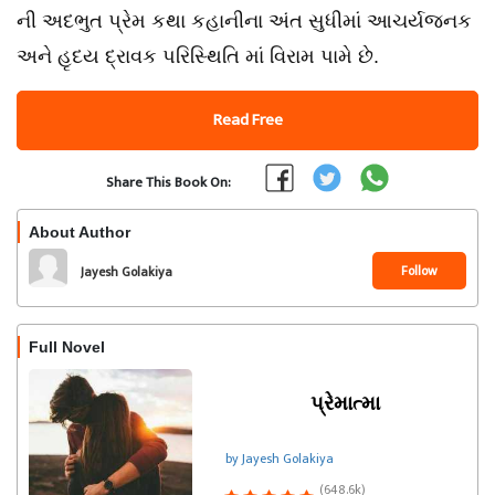
ની અદભુત પ્રેમ કથા કહાનીના અંત સુધીમાં આચર્યજનક
અને હૃદય દ્રાવક પરિસ્થિતિ માં વિરામ પામે છે.
Read Free
Share This Book On:
About Author
Follow
Jayesh Golakiya
Full Novel
પ્રેમાત્મા
by Jayesh Golakiya
(648.6k)