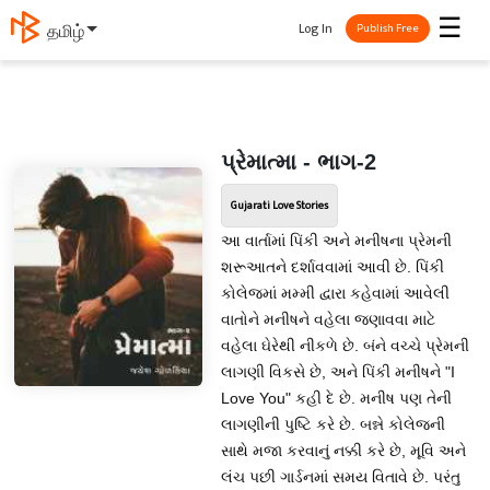
☰
Log In
தமிழ்
Publish Free
પ્રેમાત્મા - ભાગ-2
Gujarati Love Stories
આ વાર્તામાં પિંકી અને મનીષના પ્રેમની
શરૂઆતને દર્શાવવામાં આવી છે. પિંકી
કોલેજમાં મમ્મી દ્વારા કહેવામાં આવેલી
વાતોને મનીષને વહેલા જણાવવા માટે
વહેલા ઘેરેથી નીકળે છે. બંને વચ્ચે પ્રેમની
લાગણી વિકસે છે, અને પિંકી મનીષને "I
Love You" કહી દે છે. મનીષ પણ તેની
લાગણીની પુષ્ટિ કરે છે. બન્ને કોલેજની
સાથે મજા કરવાનું નક્કી કરે છે, મૂવિ અને
લંચ પછી ગાર્ડનમાં સમય વિતાવે છે. પરંતુ