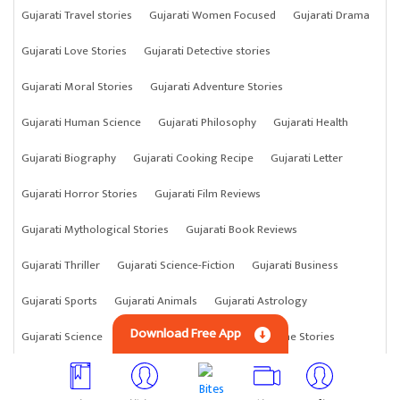
Gujarati Travel stories
Gujarati Women Focused
Gujarati Drama
Gujarati Love Stories
Gujarati Detective stories
Gujarati Moral Stories
Gujarati Adventure Stories
Gujarati Human Science
Gujarati Philosophy
Gujarati Health
Gujarati Biography
Gujarati Cooking Recipe
Gujarati Letter
Gujarati Horror Stories
Gujarati Film Reviews
Gujarati Mythological Stories
Gujarati Book Reviews
Gujarati Thriller
Gujarati Science-Fiction
Gujarati Business
Gujarati Sports
Gujarati Animals
Gujarati Astrology
Download Free App
Gujarati Science
Gujarati Anything
Gujarati Crime Stories