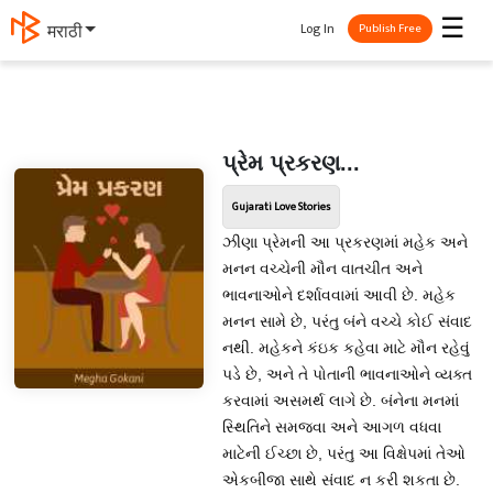
☰
Log In
मराठी
Publish Free
પ્રેમ પ્રકરણ...
Gujarati Love Stories
ઝીણા પ્રેમની આ પ્રકરણમાં મહેક અને
મનન વચ્ચેની મૌન વાતચીત અને
ભાવનાઓને દર્શાવવામાં આવી છે. મહેક
મનન સામે છે, પરંતુ બંને વચ્ચે કોઈ સંવાદ
નથી. મહેકને કંઇક કહેવા માટે મૌન રહેવું
પડે છે, અને તે પોતાની ભાવનાઓને વ્યક્ત
કરવામાં અસમર્થ લાગે છે. બંનેના મનમાં
સ્થિતિને સમજવા અને આગળ વધવા
માટેની ઈચ્છા છે, પરંતુ આ વિક્ષેપમાં તેઓ
એકબીજા સાથે સંવાદ ન કરી શકતા છે.