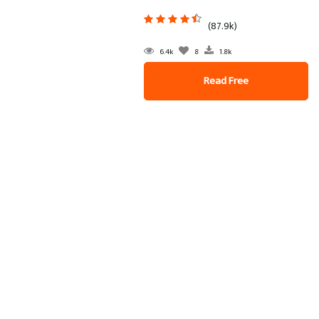
(87.9k)
6.4k
8
1.8k
Read Free