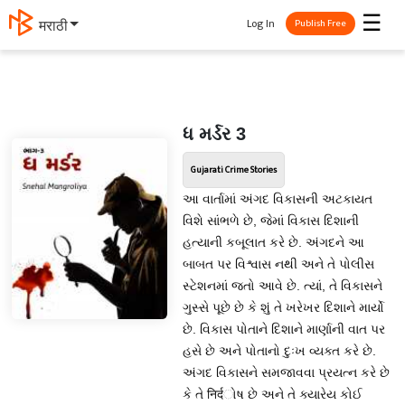
☰
Log In
मराठी
Publish Free
ધ મર્ડર 3
Gujarati Crime Stories
આ વાર્તામાં અંગદ વિકાસની અટકાયત
વિશે સાંભળે છે, જેમાં વિકાસ દિશાની
હત્યાની કબૂલાત કરે છે. અંગદને આ
બાબત પર વિશ્વાસ નથી અને તે પોલીસ
સ્ટેશનમાં જતો આવે છે. ત્યાં, તે વિકાસને
ગુસ્સે પૂછે છે કે શું તે ખરેખર દિશાને માર્યો
છે. વિકાસ પોતાને દિશાને માર્ણાની વાત પર
હસે છે અને પોતાનો દુઃખ વ્યક્ત કરે છે.
અંગદ વિકાસને સમજાવવા પ્રયત્ન કરે છે
કે તે निर्दોષ છે અને તે ક્યારેય કોઈ