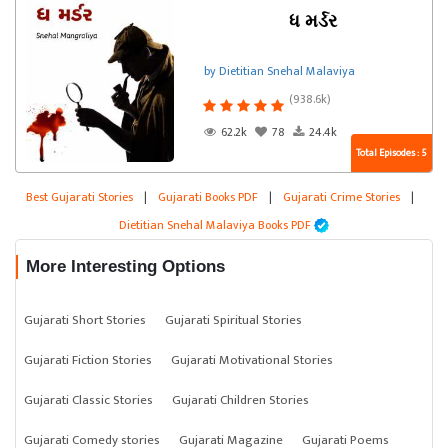
ધ મર્ડર
by Dietitian Snehal Malaviya
(938.6k)
62.2k
78
24.4k
Total Episodes : 5
Best Gujarati Stories
|
Gujarati Books PDF
|
Gujarati Crime Stories
|
Dietitian Snehal Malaviya Books PDF
More Interesting Options
Gujarati Short Stories
Gujarati Spiritual Stories
Gujarati Fiction Stories
Gujarati Motivational Stories
Gujarati Classic Stories
Gujarati Children Stories
Gujarati Comedy stories
Gujarati Magazine
Gujarati Poems