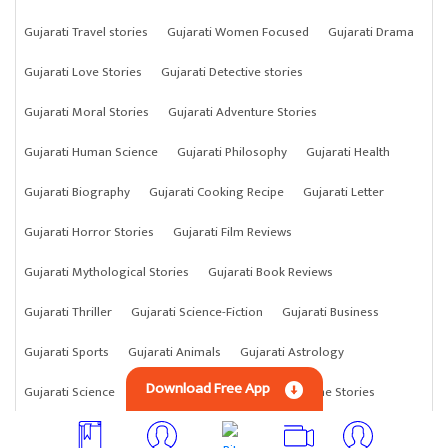
Gujarati Travel stories
Gujarati Women Focused
Gujarati Drama
Gujarati Love Stories
Gujarati Detective stories
Gujarati Moral Stories
Gujarati Adventure Stories
Gujarati Human Science
Gujarati Philosophy
Gujarati Health
Gujarati Biography
Gujarati Cooking Recipe
Gujarati Letter
Gujarati Horror Stories
Gujarati Film Reviews
Gujarati Mythological Stories
Gujarati Book Reviews
Gujarati Thriller
Gujarati Science-Fiction
Gujarati Business
Gujarati Sports
Gujarati Animals
Gujarati Astrology
Download Free App
Gujarati Science
Gujarati Anything
Gujarati Crime Stories