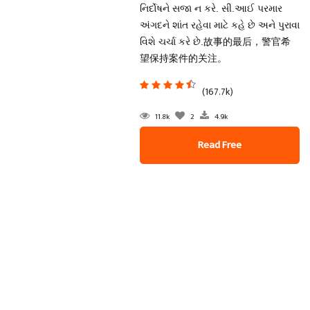
નિર્દોષને સજા ન કરે. સી.આઈ પરમાર
અંગદને શાંત રહેવા માટે કહે છે અને પુરાવા
વિશે ચર્ચા કરે છે.故事的最后，警官希
望保持案件的关注。
(167.7k)
11.8k
2
4.9k
Read Free