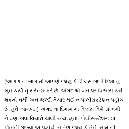
(આગળ ના ભાગ માં આપણે જોયુ કે વિકાસ જાત્તે દિશા નુ
ખૂન કર્યા નુ સરેન્ડર કરે છે. અંગદ એ વાત પર વિશ્વાસ કરી
શકતો નથી અને જલ્દી તૈયાર થઈ ને પોલીસસ્ટેશન પહોંચે
છે, હવે આગળ..) અંગદ ના દિમાગ માં વિકાસ વિશે સાંભળી
ને ઘણા બધા વિચારો ચાલી રહ્યા હતા. પોલીસસ્ટેશન માં
પોતાની જગ્યા એ પહોંચી ને તેણે જોયુ કે તેની સામે ની