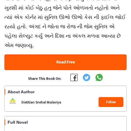
ખુરશી માં કોઈ બેઠુ હતુ જેને પોતે ઓળખતો નહોતો અને
ત્યાં એક કોર્નર માં સુનિલ ઊભો ઊભો કેસ ની ફાઈલ જોઈ
રહ્યો હતો. અંગદ ને જોતા જ રોજ ની જેમ સુનિલ એ
પહેલા સેલ્યુટ કર્યુ અને દિશા ના અંકલ મળવા આવ્યા છે
એમ જણાવ્યુ.
Read Free
Share This Book On:
About Author
Follow
Dietitian Snehal Malaviya
Full Novel