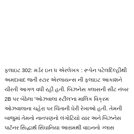
ફ્લાઇટ 302: મર્ડર ઇન ધ એરલેખક : રૂપેન પટેલદિલ્હીથી
અમદાવાદ જતી સ્ટાર એરલાયન્સ ની ફ્લાઇટ આકાશને
ચીરતી આગળ વધી રહી હતી. બિઝનેસ ક્લાસની સીટ નંબર
2B પર બેઠેલા 'ઓઝવાલા સ્ટીલ'ના માલિક વિક્રમ
ઓઝવાલાના ચહેરા પર ચિંતાની ઘેરી રેખાઓ હતી. તેમની
બાજુમાં તેમનો નાનપણનો લંગોટિયો યાર અને બિઝનેસ
પાર્ટનર સિદ્ધાર્થ સિંઘાનિયા આરામથી વાઇનનો ગ્લાસ