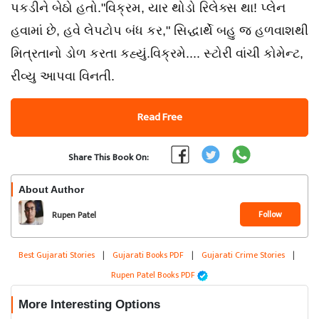
પકડીને બેઠો હતો."વિક્રમ, યાર થોડો રિલેક્સ થા! પ્લેન
હવામાં છે, હવે લેપટોપ બંધ કર," સિદ્ધાર્થે બહુ જ હળવાશથી
મિત્રતાનો ડોળ કરતા કહ્યું.વિક્રમે.... સ્ટોરી વાંચી કોમેન્ટ,
રીવ્યુ આપવા વિનતી.
Read Free
Share This Book On:
About Author
Follow
Rupen Patel
Best Gujarati Stories
|
Gujarati Books PDF
|
Gujarati Crime Stories
|
Rupen Patel Books PDF
More Interesting Options