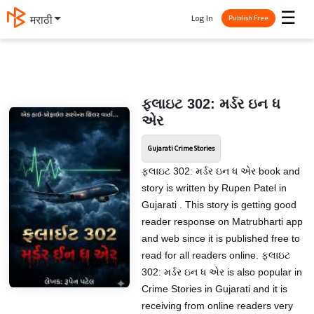
☰
Log In
मराठी
Publish Free
ફ્લાઇટ 302: મર્ડર ઇન ધ
એર
Gujarati Crime Stories
ફ્લાઇટ 302: મર્ડર ઇન ધ એર book and
story is written by Rupen Patel in
Gujarati . This story is getting good
reader response on Matrubharti app
and web since it is published free to
read for all readers online. ફ્લાઇટ
302: મર્ડર ઇન ધ એર is also popular in
Crime Stories in Gujarati and it is
receiving from online readers very