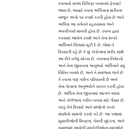
રચનાનો સંબંધ વિચિત્ર બનાવમાં ફેરવાઈ
જાય છે, જ્યારે રચના અર્પિતાના શરીરના
નાજુક અંગો પર સ્પર્શ કરતી હોય છે અને
અર્પિતા આ વર્તનને રહસ્યમય અને
અસ્વીકાર્ય માનતી હોય છે. રચના દ્વારા
કરવામાં આવેલ સ્પર્શ અને તેના શબ્દો
અર્પિતાને ચિંતામાં મૂકી દે છે, જેમાં તે
વિચારતી રહે છે કે શું કોરોનાંના શરીર સાથે
આ રીતે વર્તવું યોગ્ય છે. રચનાના નિવેદનો
અને તેના જીવનના અનુભવો અર્પિતાને વધુ
ચિંતિત બનાવે છે, અને તે સમજવા લાગે છે
કે રચના પણ ગરીબ પરિવારની છે અને
તેના પોતાના અનુભવોને વ્યક્ત કરતી હોય
છે. અર્પિતા તેના જીવનમાં આગળ વધવા
અને કોલેજના ક્વીન બનવા માટે તૈયાર છે,
પરંતુ તેને વિચારો અને સંજોગો વચ્ચે
સંઘર્ષનો સામનો કરવો પડે છે. આ કથામાં
યુવાનીઓની મિત્રતા, તેમની સુંદરતા, અને
સમાજમાં આવેલી મુશ્કેલીઓના મુદ્દાઓને