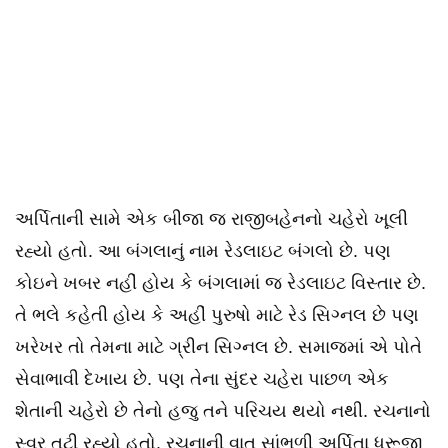
અર્પિતાની સામે એક બીજા જ રાજીબહેનનો ચહેરો ખૂલી
રહ્યો હતો. આ બંગલાનું નામ રેડલાઇટ બંગલો છે. પણ
કોઇને ખબર નહીં હોય કે બંગલામાં જ રેડલાઇટ વિસ્તાર છે.
તે ભલે કહેતી હોય કે અહીં પુરુષો માટે રેડ સિગ્નલ છે પણ
ખરેખર તો તેમના માટે ગ્રીન સિગ્નલ છે. સમાજમાં એ પોતે
સેવાભાવી દેખાય છે. પણ તેના સુંદર ચહેરા પાછળ એક
શેતાની ચહેરો છે તેનો હજુ તને પરિચય થયો નથી. રચનાનો
સ્વર તૂટી રહ્યો હતો. રચનાની વાત સાંભળી અર્પિતા ધ્રૂજી