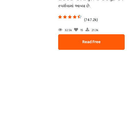
સ્પર્શવામાં આવ્યા છે.
(747.2k)
32.5k
15
21.3k
Read Free