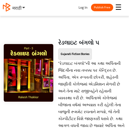
☰
Log In
मराठी
Publish Free
રેડલાઇટ બંગલો ૫
Gujarati Fiction Stories
"રેડલાઇટ બંગલો"ની આ કથા અર્પિતાની
જિંદગીના નવા તબક્કા પર કેન્દ્રિત છે.
અર્પિતા, એક રૂપવતી છોકરી, શહેરની
જાણીતી કોલેજમાં એડમિશન મેળવી છે
અને તેના માટે રાજીબહેને રહેવાની
વ્યવસ્થા કરી છે. અર્પિતાએ કોલેજમાં
બીજાના વર્ષમાં અભ્યાસ કરી રહેલી તેના
બાજુની રૂમમેટ રચનાને મળ્યો, જે તેની
કોમ્પીટીટર વિશે જાણકારી ધરાવે છે. કથા
આગળ વધતી જાય છે જ્યારે અર્પિતા અને