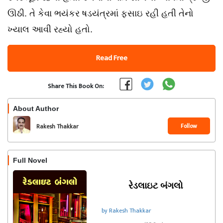
ઊઠી. તે કેવા ભયંકર ષડયંત્રમાં ફસાઇ રહી હતી તેનો
ખ્યાલ આવી રહ્યો હતો.
Read Free
Share This Book On:
About Author
Follow
Rakesh Thakkar
Full Novel
રેડલાઇટ બંગલો
by Rakesh Thakkar