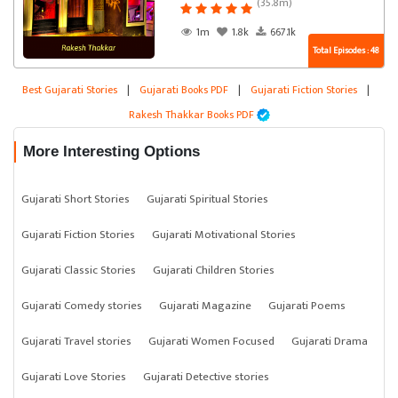
(35.8m)
1m
1.8k
667.1k
Total Episodes : 48
Best Gujarati Stories
|
Gujarati Books PDF
|
Gujarati Fiction Stories
|
Rakesh Thakkar Books PDF
More Interesting Options
Gujarati Short Stories
Gujarati Spiritual Stories
Gujarati Fiction Stories
Gujarati Motivational Stories
Gujarati Classic Stories
Gujarati Children Stories
Gujarati Comedy stories
Gujarati Magazine
Gujarati Poems
Gujarati Travel stories
Gujarati Women Focused
Gujarati Drama
Gujarati Love Stories
Gujarati Detective stories