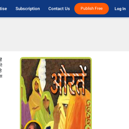
tise
Subscription
Contact Us
Publish Free
Log In 
है
को
हे
इस