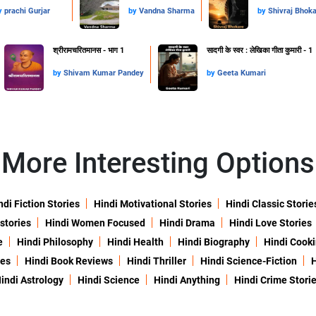
y
prachi Gurjar
by
Vandna Sharma
by
Shivraj Bhok
श्रीरामचरितमानस - भाग 1
सादगी के स्वर : लेखिका गीता कुमारी - 1
by
Shivam Kumar Pandey
by
Geeta Kumari
More Interesting Options
ndi Fiction Stories
Hindi Motivational Stories
Hindi Classic Storie
 stories
Hindi Women Focused
Hindi Drama
Hindi Love Stories
e
Hindi Philosophy
Hindi Health
Hindi Biography
Hindi Cook
ies
Hindi Book Reviews
Hindi Thriller
Hindi Science-Fiction
H
indi Astrology
Hindi Science
Hindi Anything
Hindi Crime Stori