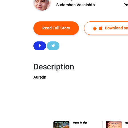
Sudarshan Vashishth
P
Read Full Story
Download on
Description
Aurtein
सावन के गीत
कव