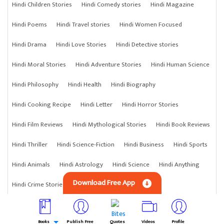
Hindi Children Stories
Hindi Comedy stories
Hindi Magazine
Hindi Poems
Hindi Travel stories
Hindi Women Focused
Hindi Drama
Hindi Love Stories
Hindi Detective stories
Hindi Moral Stories
Hindi Adventure Stories
Hindi Human Science
Hindi Philosophy
Hindi Health
Hindi Biography
Hindi Cooking Recipe
Hindi Letter
Hindi Horror Stories
Hindi Film Reviews
Hindi Mythological Stories
Hindi Book Reviews
Hindi Thriller
Hindi Science-Fiction
Hindi Business
Hindi Sports
Hindi Animals
Hindi Astrology
Hindi Science
Hindi Anything
Download Free App
Hindi Crime Stories
Books
Publish Free
Quotes
Videos
Profile