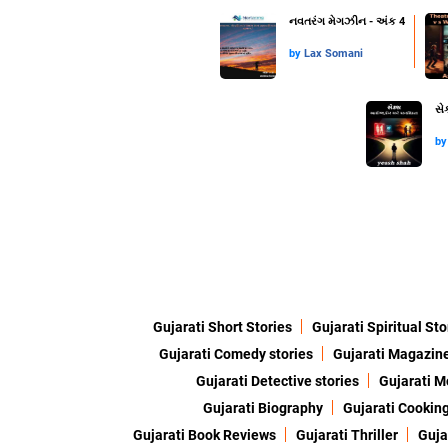
નવતરંગ મેગઝીન - અંક 4
by
Lax Somani
સે
b
Gujarati Short Stories
Gujarati Spiritual Sto
Gujarati Comedy stories
Gujarati Magazin
Gujarati Detective stories
Gujarati M
Gujarati Biography
Gujarati Cookin
Gujarati Book Reviews
Gujarati Thriller
Guja