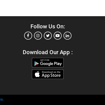
Follow Us On:
Download Our App :
ia
.