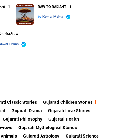
ણના - 1
RAW TO RADIANT - 1
by
Komal Mehta
રેટ રોબરી - 4
Anwar Diwan
ati Classic Stories
Gujarati Children Stories
sed
Gujarati Drama
Gujarati Love Stories
Gujarati Philosophy
Gujarati Health
eviews
Gujarati Mythological Stories
 Animals
Gujarati Astrology
Gujarati Science