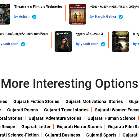
Theatre v s Film v s Webseries
ગીતા - સવાલ તમારા જવાબ શ્રીકૃષ્
by
Ashish
by
Hardik Galiya
ક્સ : આરોગ્ય,પ્રેમ અને માનસિકતા
જીવન ચોર...ભાગ 3
ધ ગ્
y
yeash shah
by
yeash shah
by
More Interesting Options
ries
Gujarati Fiction Stories
Gujarati Motivational Stories
Gujar
e
Gujarati Poems
Gujarati Travel stories
Gujarati Women Focu
oral Stories
Gujarati Adventure Stories
Gujarati Human Science
g Recipe
Gujarati Letter
Gujarati Horror Stories
Gujarati Film R
rati Science-Fiction
Gujarati Business
Gujarati Sports
Gujarati