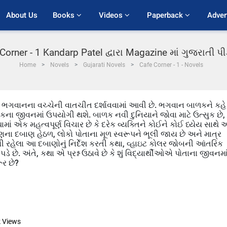
About Us
Books 
Videos 
Paperback 
Adver
Corner - 1 Kandarp Patel દ્વારા Magazine માં ગુજરાતી 
Home
Novels
Gujarati Novels
Cafe Corner - 1 - Novels
ે ભગવાનના વચ્ચેની વાતચીત દર્શાવવામાં આવી છે. ભગવાન બાળકને કહે 
ના જીવનમાં ઉપયોગી થશે. બાળક નવી દુનિયાને જોવા માટે ઉત્સુક છે,
ામાં એક મહત્વપૂર્ણ વિચાર છે કે દરેક વ્યક્તિને કોઈને કોઈ ધ્યેય સાથે
ણના દબાણ હેઠળ, લોકો પોતાના મૂળ સ્વરૂપને ભૂલી જાય છે અને માત્ર
ચાલી રહેલા આ દબાણોનું નિર્દેશ કરતી કથા, વ્હાઇટ કોલર જોબની આંતરિક
 છે. અંતે, કથા એ પ્રશ્ન ઉઠાવે છે કે શું વિદ્યાર્થીઓએ પોતાના જીવનમા
ૂર છે?
k
Views