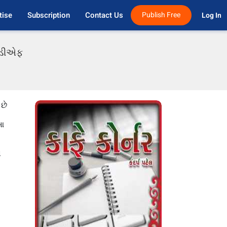
tise
Subscription
Contact Us
Publish Free
Log In 
પીડીએફ
છે
 આ
ં