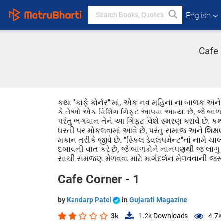
English
Cafe 
કથા "કાફે કોર્નર" માં, એક નવ મહિના ના બાળક અન
કે તેઓ એક વિશિંગ ગિફ્ટ આપવા આવ્યા છે, જે બાળક
પરંતુ ભગવાન તેને આ ગિફ્ટ વિશે સ્મરણ કરાવે છે. કથ
ધરતી પર મોકલવામાં આવે છે, પરંતુ સમાજ અને શિક્ષ
મકાન તરીકે જીવે છે. "સ્કિલ ડેવલપમેન્ટ"નાં નામે 
દબાવની વાત કરે છે, જે બાળકોને નાનપણથી જ લાગુ પડે
સાચી સમજણ મેળવવા માટે માર્ગદર્શન મેળવવાની જર
Cafe Corner - 1
by
Kandarp Patel
in
Gujarati Magazine
3k
1.2k
Downloads
4.7