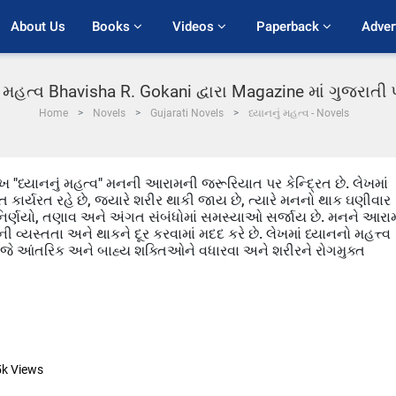
About Us
Books 
Videos 
Paperback 
Adver
ં મહત્વ Bhavisha R. Gokani દ્વારા Magazine માં ગુજરાત
Home
Novels
Gujarati Novels
ધ્યાનનું મહત્વ - Novels
ખ "ધ્યાનનું મહત્વ" મનની આરામની જરૂરિયાત પર કેન્દ્રિત છે. લેખમાં
ાર્યરત રહે છે, જ્યારે શરીર થાકી જાય છે, ત્યારે મનનો થાક ઘણીવાર
ર્ણયો, તણાવ અને અંગત સંબંધોમાં સમસ્યાઓ સર્જાય છે. મનને આરા
ી વ્યસ્તતા અને થાકને દૂર કરવામાં મદદ કરે છે. લેખમાં ધ્યાનનો મહત્ત્વ
, જે આંતરિક અને બાહ્ય શક્તિઓને વધારવા અને શરીરને રોગમુક્ત
5k
Views