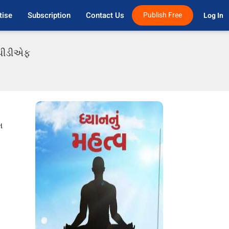
tise
Subscription
Contact Us
Publish Free
Log In 
ી પીડીએફ
મ