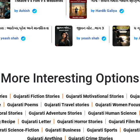
Theatre v s Film v s Webseries
ગીતા - સવાલ તમારા જવાબ શ્રીકૃષ્
by
Ashish
by
Hardik Galiya
ક્સ : આરોગ્ય,પ્રેમ અને માનસિકતા
જીવન ચોર...ભાગ 3
ધ ગ્
y
yeash shah
by
yeash shah
by
More Interesting Options
ries
Gujarati Fiction Stories
Gujarati Motivational Stories
Gujar
e
Gujarati Poems
Gujarati Travel stories
Gujarati Women Focu
oral Stories
Gujarati Adventure Stories
Gujarati Human Science
g Recipe
Gujarati Letter
Gujarati Horror Stories
Gujarati Film R
rati Science-Fiction
Gujarati Business
Gujarati Sports
Gujarati
Gujarati Anything
Gujarati Crime Stories