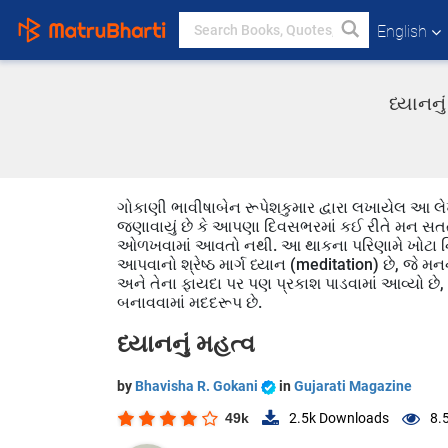
English
ધ્યાનનુ
ગોકાણી ભાવીષાબેન રૂપેશકુમાર દ્વારા લખાયેલ આ લે
જણાવાયું છે કે આપણા દિવસભરમાં કઈ રીતે મન સતત ક
ઓળખવામાં આવતો નથી. આ થાકના પરિણામે ખોટા નિ
આપવાનો શ્રેષ્ઠ માર્ગ ધ્યાન (meditation) છે, જે મનન
અને તેના ફાયદા પર પણ પ્રકાશ પાડવામાં આવ્યો છે
બનાવવામાં મદદરૂપ છે.
ધ્યાનનું મહત્વ
by
Bhavisha R. Gokani
in
Gujarati Magazine
49k
2.5k
Downloads
8.