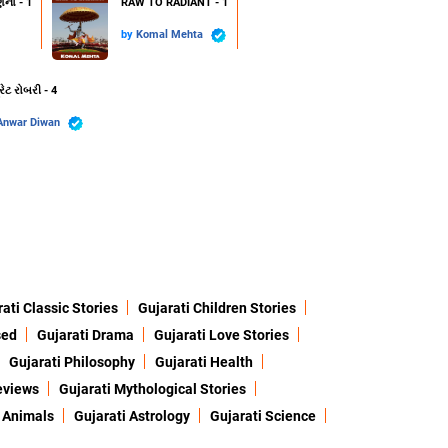
ણના - 1
RAW TO RADIANT - 1
by
Komal Mehta
રેટ રોબરી - 4
Anwar Diwan
ati Classic Stories
Gujarati Children Stories
sed
Gujarati Drama
Gujarati Love Stories
Gujarati Philosophy
Gujarati Health
eviews
Gujarati Mythological Stories
 Animals
Gujarati Astrology
Gujarati Science