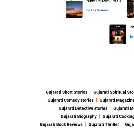
નવતરંગ મેગઝીન - અંક 4
by
Lax Somani
સે
b
Gujarati Short Stories
Gujarati Spiritual Sto
Gujarati Comedy stories
Gujarati Magazin
Gujarati Detective stories
Gujarati M
Gujarati Biography
Gujarati Cookin
Gujarati Book Reviews
Gujarati Thriller
Guja