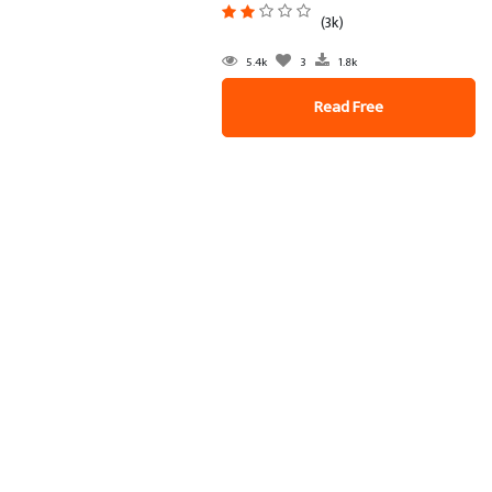
(3k)
5.4k
3
1.8k
Read Free