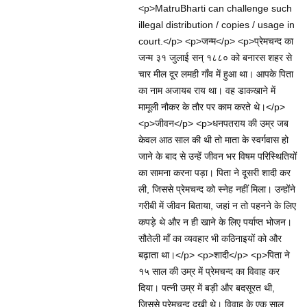
<p>MatruBharti can challenge such
illegal distribution / copies / usage in
court.</p> <p>जन्म</p> <p>प्रेमचन्द का
जन्म ३१ जुलाई सन्‌ १८८० को बनारस शहर से
चार मील दूर लमही गाँव में हुआ था। आपके पिता
का नाम अजायब राय था। वह डाकखाने में
मामूली नौकर के तौर पर काम करते थे।</p>
<p>जीवन</p> <p>धनपतराय की उम्र जब
केवल आठ साल की थी तो माता के स्वर्गवास हो
जाने के बाद से उन्हें जीवन भर विषम परिस्थितियों
का सामना करना पड़ा। पिता ने दूसरी शादी कर
ली, जिससे प्रेमचन्द को स्नेह नहीं मिला। उन्होंने
गरीबी में जीवन बिताया, जहां न तो पहनने के लिए
कपड़े थे और न ही खाने के लिए पर्याप्त भोजन।
सौतेली माँ का व्यवहार भी कठिनाइयों को और
बढ़ाता था।</p> <p>शादी</p> <p>पिता ने
१५ साल की उम्र में प्रेमचन्द का विवाह कर
दिया। पत्नी उम्र में बड़ी और बदसूरत थी,
जिससे प्रेमचन्द दुखी थे। विवाह के एक साल