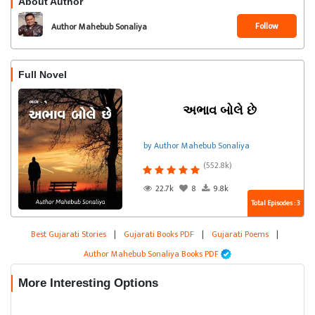
About Author
Follow
Author Mahebub Sonaliya
Full Novel
અભાવ બોલે છે
by Author Mahebub Sonaliya
(552.8k)
22.7k
8
9.8k
Total Episodes : 3
Best Gujarati Stories
|
Gujarati Books PDF
|
Gujarati Poems
|
Author Mahebub Sonaliya Books PDF
More Interesting Options