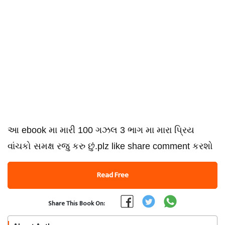
આ ebook મા મારી 100 ગઝલ 3 ભાગ મા મારા પ્રિય
વાંચકો સમક્ષ રજુ કરુ છું.plz like share comment કરશો
Read Free
Share This Book On: