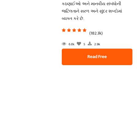
કઠણાઈઓ અને માનવીય સંબંધોની
જટિલતાને સરળ અને સુંદર શબ્દોમાં
વ્યક્ત કરે છે.
(182.3k)
6.8k
5
2.9k
Read Free