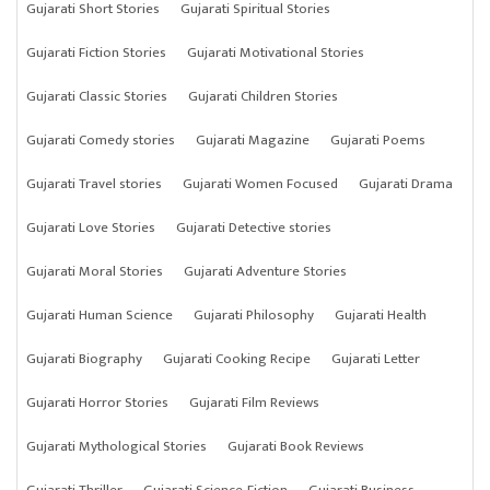
Gujarati Short Stories
Gujarati Spiritual Stories
Gujarati Fiction Stories
Gujarati Motivational Stories
Gujarati Classic Stories
Gujarati Children Stories
Gujarati Comedy stories
Gujarati Magazine
Gujarati Poems
Gujarati Travel stories
Gujarati Women Focused
Gujarati Drama
Gujarati Love Stories
Gujarati Detective stories
Gujarati Moral Stories
Gujarati Adventure Stories
Gujarati Human Science
Gujarati Philosophy
Gujarati Health
Gujarati Biography
Gujarati Cooking Recipe
Gujarati Letter
Gujarati Horror Stories
Gujarati Film Reviews
Gujarati Mythological Stories
Gujarati Book Reviews
Gujarati Thriller
Gujarati Science-Fiction
Gujarati Business