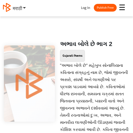
☰
Log In
मराठी
Publish Free
અભાવ બોલે છે ભાગ 2
Gujarati Poems
"અભાવ બોલે છે" મહેબુબ સોનાલિયાના
કવિતાના સંગ્રહનું નામ છે, જેમાં જીવનની
અસરો, સંઘર્ષો અને લાગણીઓ પર
પ્રકાશ પાડવામાં આવ્યો છે. કવિતાઓમાં
ધીરજ રાખવાની, સમયના ચક્રમાં સતત
જિતવાના પ્રયાસની, પ્યારની વાતો અને
જીવનના અભાવને દર્શાવવામાં આવ્યું છે.
તેમની રચનાઓમાં દુઃખ, અભાવ, અને
માનવીય લાગણીઓની ઊંડાણમાં જવાની
કોશિશ કરવામાં આવી છે. કવિતા જીવનની