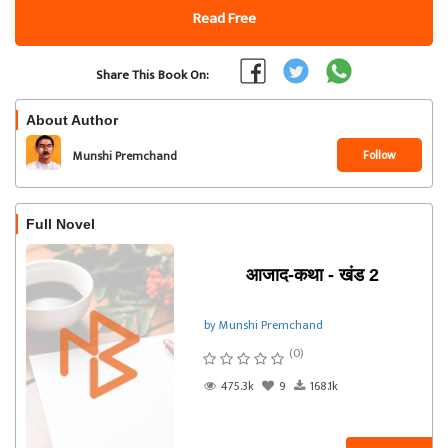
Read Free
Share This Book On:
About Author
Follow
Munshi Premchand
Full Novel
आजाद-कथा - खंड 2
by Munshi Premchand
(0)
475.3k
9
168.1k