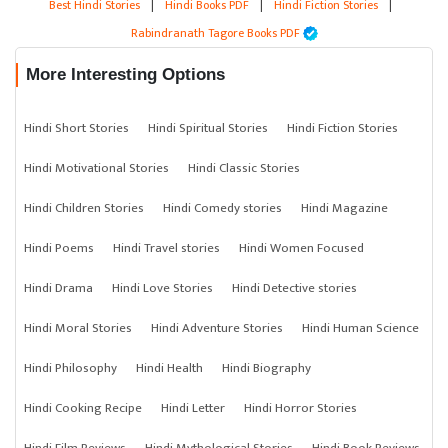
Best Hindi Stories
|
Hindi Books PDF
|
Hindi Fiction Stories
|
Rabindranath Tagore Books PDF
More Interesting Options
Hindi Short Stories
Hindi Spiritual Stories
Hindi Fiction Stories
Hindi Motivational Stories
Hindi Classic Stories
Hindi Children Stories
Hindi Comedy stories
Hindi Magazine
Hindi Poems
Hindi Travel stories
Hindi Women Focused
Hindi Drama
Hindi Love Stories
Hindi Detective stories
Hindi Moral Stories
Hindi Adventure Stories
Hindi Human Science
Hindi Philosophy
Hindi Health
Hindi Biography
Hindi Cooking Recipe
Hindi Letter
Hindi Horror Stories
Hindi Film Reviews
Hindi Mythological Stories
Hindi Book Reviews