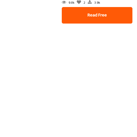
9.8k
2
3.9k
Read Free