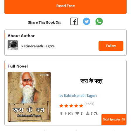
Read Free
Share This Book On:
About Author
Follow
Rabindranath Tagore
Full Novel
रूस के पत्र
by Rabindranath Tagore
(56.5k)
149.1k
81
51.7k
Total Episodes : 15