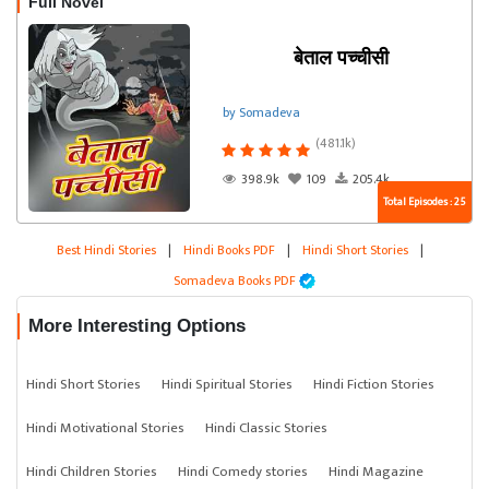
Full Novel
बेताल पच्चीसी
by Somadeva
(481.1k)
398.9k
109
205.4k
Total Episodes : 25
Best Hindi Stories
|
Hindi Books PDF
|
Hindi Short Stories
|
Somadeva Books PDF
More Interesting Options
Hindi Short Stories
Hindi Spiritual Stories
Hindi Fiction Stories
Hindi Motivational Stories
Hindi Classic Stories
Hindi Children Stories
Hindi Comedy stories
Hindi Magazine