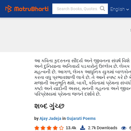
English
આ કવિતા કુદરતના સૌંદર્ય અને જીવનના સંઘર્ષ વિશે છે. 
અને દુનિયાના અનિવાર્ય પડકારોનું ઉલ્લેખ છે. લેખ
મહત્વની છે. આગળ, લેખક આધુનિક યુગમાં બાળકોના વ
કરતા વધુ પ્રભાવશાળી લાગે છે. તે આને સ્પષ્ટ કરે 
મજાની અનુભૂતિ થશે. બાકી, કવિતામાં પ્રેમના સંબં
કષ્ટો અને યાદોની અસર, મનની ગહનતા અને જીવનનાં
પરિપ્રેક્ષ્યમાં પ્રેમના જળને દર્શાવે છે.
શબ્દ ગુંચ્છ
by
Ajay Jadeja
in
Gujarati Poems
13.4k
2.7k
Downloads