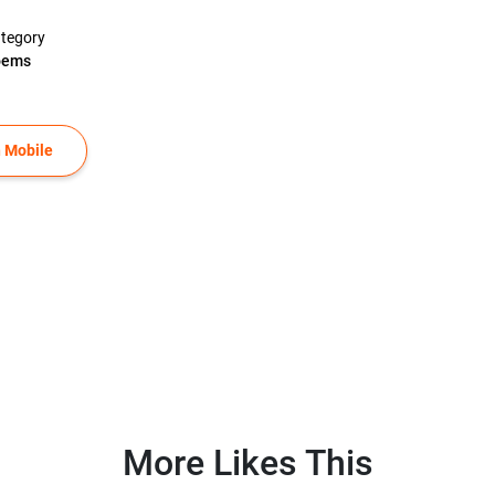
tegory
oems
 Mobile
More Likes This