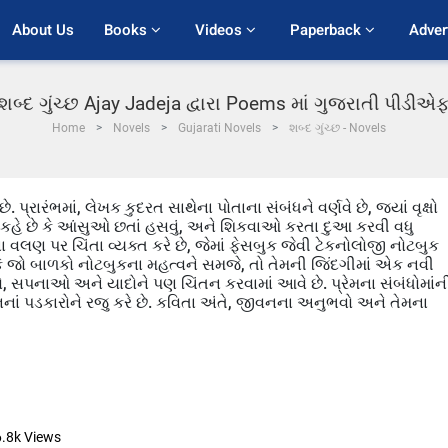
About Us
Books 
Videos 
Paperback 
Adver
શબ્દ ગુંચ્છ Ajay Jadeja દ્વારા Poems માં ગુજરાતી પીડીએ
Home
Novels
Gujarati Novels
શબ્દ ગુંચ્છ - Novels
પ્રારંભમાં, લેખક કુદરત સાથેના પોતાના સંબંધને વર્ણવે છે, જ્યાં વૃક્ષો
ક કહે છે કે આંસુઓ છતાં હસવું, અને શિકવાઓ કરતા દુઆ કરવી વધુ
લણ પર ચિંતા વ્યક્ત કરે છે, જેમાં ફેસબુક જેવી ટેકનોલોજી નોટબુક
છે કે જો બાળકો નોટબુકના મહત્વને સમજે, તો તેમની જિંદગીમાં એક નવી
ધો, સપનાઓ અને યાદોને પણ ચિંતન કરવામાં આવે છે. પ્રેમના સંબંધોમાંન
 પડકારોને રજુ કરે છે. કવિતા અંતે, જીવનના અનુભવો અને તેમના
6.8k
Views