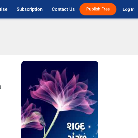
tise
Subscription
Contact Us
Publish Free
Log In 
ફ
ી