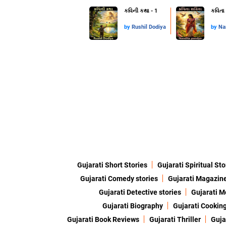
કવિની કથા - 1
કવિતા 
by
Rushil Dodiya
by
Na
Gujarati Short Stories
Gujarati Spiritual Sto
Gujarati Comedy stories
Gujarati Magazin
Gujarati Detective stories
Gujarati M
Gujarati Biography
Gujarati Cookin
Gujarati Book Reviews
Gujarati Thriller
Guja