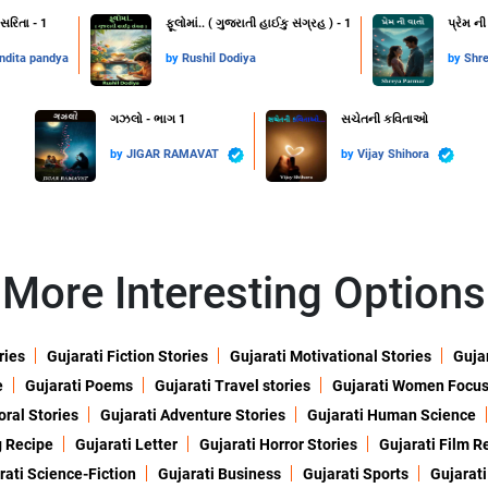
સરિતા - 1
ફૂલોમાં.. ( ગુજરાતી હાઈકુ સંગ્રહ ) - 1
પ્રેમ ની
ndita pandya
by
Rushil Dodiya
by
Shr
ગઝલો - ભાગ 1
સચેતની કવિતાઓ
by
JIGAR RAMAVAT
by
Vijay Shihora
More Interesting Options
ries
Gujarati Fiction Stories
Gujarati Motivational Stories
Gujar
e
Gujarati Poems
Gujarati Travel stories
Gujarati Women Focu
oral Stories
Gujarati Adventure Stories
Gujarati Human Science
g Recipe
Gujarati Letter
Gujarati Horror Stories
Gujarati Film R
rati Science-Fiction
Gujarati Business
Gujarati Sports
Gujarati