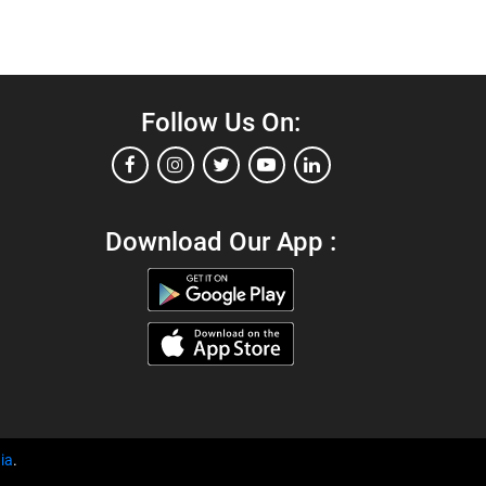
Follow Us On:
Download Our App :
ia
.