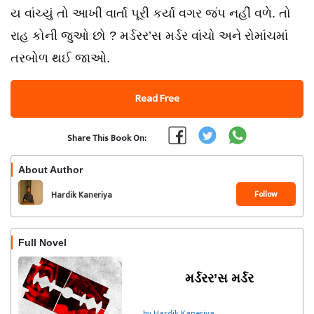
ય વાંચ્યું તો આખી વાર્તા પૂરી કર્યા વગર જંપ નહીં વળે. તો
રાહ કોની જુઓ છો ? મર્ડરર’સ મર્ડર વાંચો અને રોમાંચમાં
તરબોળ થઈ જાઓ.
Read Free
Share This Book On:
About Author
Follow
Hardik Kaneriya
Full Novel
મર્ડરર’સ મર્ડર
by Hardik Kaneriya