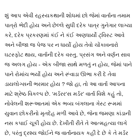
શું આપ એવી રહસ્યકથાની શોધમાં છો જેમાં વાર્તાના તમામ
પાત્રો ભેદી હોય અને છેલ્લે સુધી દરેક પાત્ર ગુનેગાર લાગ્યા
કરે, દરેક પ્રકરણમાં કંઈ ને કંઈ અણધાર્યો ટ્વિસ્ટ આવે
અને બીજા જ પેજ પર ન ધાર્યો હોય તેવો ચોંકાવનારો
ઘટસ્ફોટ થાય, વાર્તાની દરેક વસ્તુ, પ્રસંગ અને વર્ણન સાવ
જ અલગ હોય - એક બીજા સાથે મળતું ન હોય, જેમાં પાને
પાને રોમાંચ ભર્યો હોય અને રૂંવાડા ઊભા કરી દે તેવા
ડાયલોગ્સની ભરમાર હોય ? જો હા, તો આ વાર્તા આપના
માટે શ્રેષ્ઠ વિકલ્પ છે. ‘મર્ડરર’સ મર્ડર’ વાર્તા વિશે કહું તો,
નોવેલની શરૂઆતમાં એક ભવ્ય બંગલાના ગેસ્ટ રૂમમાં
યુવાન છોકરીનો મૃતદેહ મળી આવે છે, જેના જમણા કાંડાની
નસ કપાઈ ચૂકી હોય છે. દેખીતી રીતે તે આત્મહત્યા લાગે
છે, પરંતુ દ્રશ્ય જોઈને જ વાર્તાનાયક કહી દે છે કે તે મર્ડર