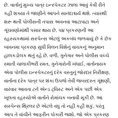
છે. વાર્તાનું મુખ્ય પાત્ર ઇન્સ્પેકટર ઝાલા આવું કેવી રીતે
કહી શક્યા તે જાણીને આપને સાનંદાશ્ચર્ય થશે. ત્યારથી
શરૂ થતી પોલીસની તપાસ અવનવા આટાપાટા અને
ગૂંચવણોમાંથી પસાર થાય છે. ૫૪ પ્રકરણની આ
રહસ્યકથામાં સસ્પેન્સ એટલું અકબંધ જળવાયું છે કે છેક
બાવનમા પ્રકરણ સુધી વિલન વિશેનું વાચકનું અનુમાન
હાલકડોલક થતું રહે છે. વળી, ગુનેગાર અને પોલીસ વચ્ચે
રમાતી ચાલાકીભરી રમત, ગુનેગારોની ખંધાઈ, વાર્તાનાયક
એવા પોલીસ ઇન્સ્પેકટરનું દરેક વસ્તુનું જોરદાર નિરીક્ષણ,
વાર્તાના દરેક પાત્ર પર શંકા ઉપજે તેવી જબરદસ્ત ગૂંથણી,
વારંવાર આવતા ટર્ન એન્ડ ટ્વિસ્ટ અને એક પછી એક
ખૂલતા રહસ્યોએ વાર્તાને રોમાંચક બનાવી મૂકી છે. આ
સસ્પેન્સ થ્રિલર છે એટલે વધુ તો નહીં કહી શકું, પરંતુ
આપ તે વાંચીને આફરીન પોકારી જશો. જો એક પ્રકરણ