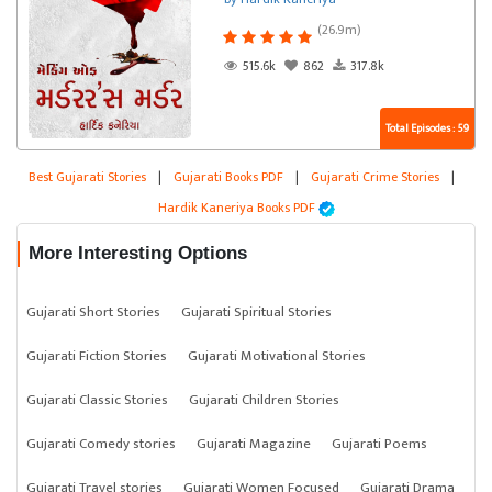
(26.9m)
515.6k
862
317.8k
Total Episodes : 59
Best Gujarati Stories
|
Gujarati Books PDF
|
Gujarati Crime Stories
|
Hardik Kaneriya Books PDF
More Interesting Options
Gujarati Short Stories
Gujarati Spiritual Stories
Gujarati Fiction Stories
Gujarati Motivational Stories
Gujarati Classic Stories
Gujarati Children Stories
Gujarati Comedy stories
Gujarati Magazine
Gujarati Poems
Gujarati Travel stories
Gujarati Women Focused
Gujarati Drama