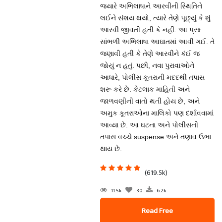
જ્યારે અભિલાષાને આરવીની સ્થિતિને
લઈને સંશય થયો, ત્યારે તેણે પૂછ્યું કે શું
આરવી જીવતી હતી કે નહીં. આ પ્રશ્ન
સાંભળી અભિલાષા આઘાતમાં આવી ગઈ. તે
જણાવી હતી કે તેણે આરવીને કંઈ જ
જોયું ન હતું. પછી, નવા પુરાવાઓને
આધારે, પોલીસ કૂતરાની મદદથી તપાસ
શરૂ કરે છે. કેટલાક માહિતી અને
જાળવણીની વાતો થતી હોય છે, અને
અમુક કૂતરાઓના માલિકો પણ દર્શાવવામાં
આવ્યા છે. આ ઘટના અને પોલીસની
તપાસ વચ્ચે suspense અને તણાવ ઉભા
થાય છે.
(619.5k)
11.5k
30
6.2k
Read Free