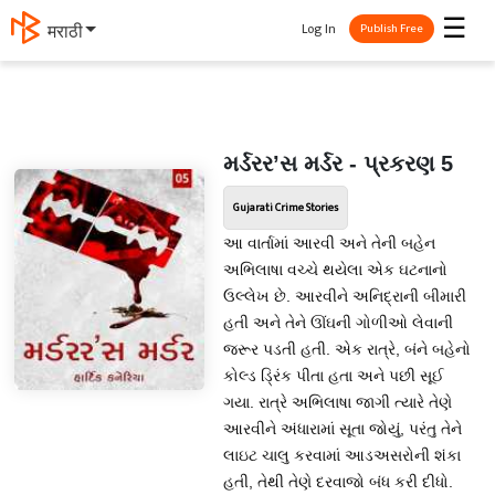
☰
Log In
मराठी
Publish Free
મર્ડરર’સ મર્ડર - પ્રકરણ 5
Gujarati Crime Stories
આ વાર્તામાં આરવી અને તેની બહેન
અભિલાષા વચ્ચે થયેલા એક ઘટનાનો
ઉલ્લેખ છે. આરવીને અનિદ્રાની બીમારી
હતી અને તેને ઊંઘની ગોળીઓ લેવાની
જરૂર પડતી હતી. એક રાત્રે, બંને બહેનો
કોલ્ડ ડ્રિંક પીતા હતા અને પછી સૂઈ
ગયા. રાત્રે અભિલાષા જાગી ત્યારે તેણે
આરવીને અંધારામાં સૂતા જોયું, પરંતુ તેને
લાઇટ ચાલુ કરવામાં આડઅસરોની શંકા
હતી, તેથી તેણે દરવાજો બંધ કરી દીધો.