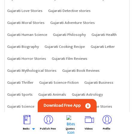
Gujarati Love Stories
Gujarati Detective stories
Gujarati Moral Stories
Gujarati Adventure Stories
Gujarati Human Science
Gujarati Philosophy
Gujarati Health
Gujarati Biography
Gujarati Cooking Recipe
Gujarati Letter
Gujarati Horror Stories
Gujarati Film Reviews
Gujarati Mythological Stories
Gujarati Book Reviews
Gujarati Thriller
Gujarati Science-Fiction
Gujarati Business
Gujarati Sports
Gujarati Animals
Gujarati Astrology
Download Free App
Gujarati Science
Gujarati Anything
Gujarati Crime Stories
Books
Publish Free
Quotes
Videos
Profile