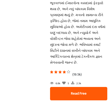
ભૂતકાળમાં ઈમારતોના કાયદામાં ફેરફારો
થયા છે, અને નવું બાંધકામ વિશેષ
પ્રમાણમાં થયું છે. મકાનો સામાન્ય રીતે
ફર્નિશ્ડ હોય છે, જેમાં તમામ આધુનિક
સુવિધાઓ હોય છે. અમેરીકામાં દસ વર્ષમાં
ઘણું બદલાય છે, અને ન્યુયોર્ક અને
વોશીંગ્ટન જેવા શહેરોમાં ભવ્યતા અને
સુંદરતા જોવા મળે છે. ભવિષ્યમાં સ્માર્ટ
સિટીને ધ્યાનમાં રાખીને બાંધકામ અને
આર્કિટેકચરના ક્ષેત્રમાં ટેકનીકલ જ્ઞાન
મેળવવાની જરૂર છે.
(19.5k)
6.8k
5
2.3k
Read Free