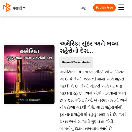
☰
Log In
मराठी
Publish Free
અમેરિકા સુંદર અને ભવ્ય
શહેરોનો દેશ...
Gujarati Travel stories
અમેરિકામાં વસતા ભારતીયો ની ખાસિયત
એ છે કે તેઓ ઝડપથી ગામો અને શહેરો
બદલી લે છે. તેઓ નોકરી અને ઘર પણ
બદલતા રહે છે, અને એવો માનવામાં આવે
છે કે દસ વર્ષમાં તેઓ બે ત્રણ મકાનો અને
નોકરીઓ બદલી લેશે. મોટા શહેરોમાંથી
દૂર નાના શહેરોમાં રહેવું પસંદ કરે છે, જ્યાં
ટેક્સ અને શાળાની ગુણવત્તા જેવી
બાબતોનું ધ્યાન રાખવામાં આવે છે.