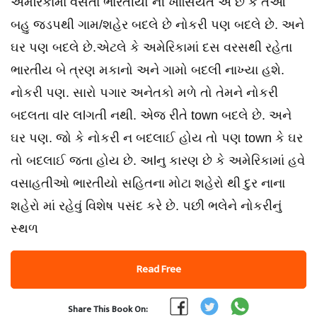
અમેરિકામાં વસતા ભારતીયો ની ખાસિયત એ છે કે તેઓ
બહુ જડપથી ગામ/શહેર બદલે છે નોકરી પણ બદલે છે. અને
ઘર પણ બદલે છે.એટલે કે અમેરિકામાં દસ વરસથી રહેતા
ભારતીય બે ત્રણ મકાનો અને ગામો બદલી નાખ્યા હશે.
નોકરી પણ. સારો પગાર અનેતકો મળે તો તેમને નોકરી
બદલતા વlર લlગતી નથી. એજ રીતે town બદલે છે. અને
ઘર પણ. જો કે નોકરી ન બદલાઈ હોય તો પણ town કે ઘર
તો બદલાઈ જતા હોય છે. અlનુ કારણ છે કે અમેરિકામાં હવે
વસાહતીઓ ભારતીયો સહિતના મોટા શહેરો થી દુર નાના
શહેરો માં રહેવું વિશેષ પસંદ કરે છે. પછી ભલેને નોકરીનું
સ્થળ
Read Free
Share This Book On: