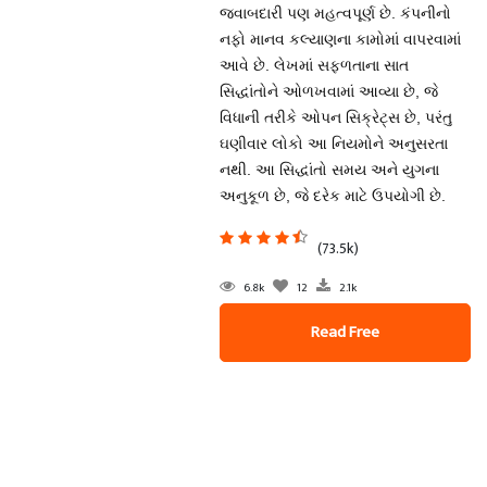
જવાબદારી પણ મહત્વપૂર્ણ છે. કંપનીનો
નફો માનવ કલ્યાણના કામોમાં વાપરવામાં
આવે છે. લેખમાં સફળતાના સાત
સિદ્ધાંતોને ઓળખવામાં આવ્યા છે, જે
વિધાની તરીકે ઓપન સિક્રેટ્સ છે, પરંતુ
ઘણીવાર લોકો આ નિયમોને અનુસરતા
નથી. આ સિદ્ધાંતો સમય અને યુગના
અનુકૂળ છે, જે દરેક માટે ઉપયોગી છે.
(73.5k)
6.8k
12
2.1k
Read Free