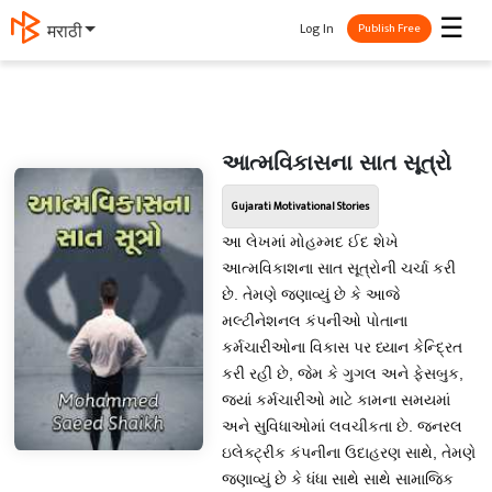
☰
Log In
मराठी
Publish Free
આત્મવિકાસના સાત સૂત્રો
Gujarati Motivational Stories
આ લેખમાં મોહમ્મદ ઈદ શેખે
આત્મવિકાશના સાત સૂત્રોની ચર્ચા કરી
છે. તેમણે જણાવ્યું છે કે આજે
મલ્ટીનેશનલ કંપનીઓ પોતાના
કર્મચારીઓના વિકાસ પર ધ્યાન કેન્દ્રિત
કરી રહી છે, જેમ કે ગુગલ અને ફેસબુક,
જ્યાં કર્મચારીઓ માટે કામના સમયમાં
અને સુવિધાઓમાં લવચીકતા છે. જનરલ
ઇલેક્ટ્રીક કંપનીના ઉદાહરણ સાથે, તેમણે
જણાવ્યું છે કે ધંધા સાથે સાથે સામાજિક