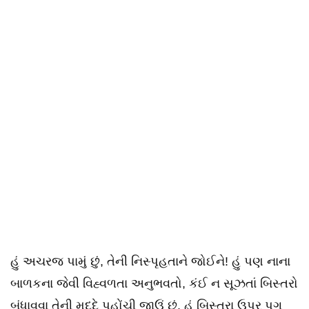
હું અચરજ પામું છું, તેની નિસ્પૃહતાને જોઈને! હું પણ નાના
બાળકના જેવી વિહ્વળતા અનુભવતો, કંઈ ન સૂઝતાં બિસ્તરો
બંધાવવા તેની મદદે પહોંચી જાઉં છું. હું બિસ્તરા ઉપર પગ