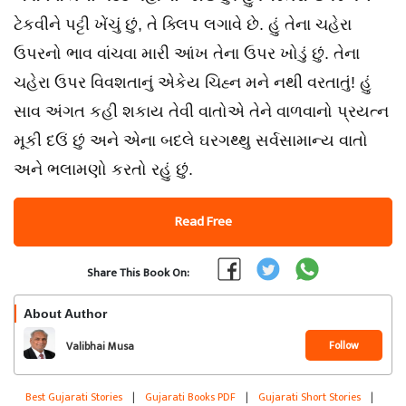
ટેકવીને પટ્ટી ખેંચું છું, તે ક્લિપ લગાવે છે. હું તેના ચહેરા
ઉપરનો ભાવ વાંચવા મારી આંખ તેના ઉપર ખોડું છું. તેના
ચહેરા ઉપર વિવશતાનું એકેય ચિહ્ન મને નથી વરતાતું! હું
સાવ અંગત કહી શકાય તેવી વાતોએ તેને વાળવાનો પ્રયત્ન
મૂકી દઉં છું અને એના બદલે ઘરગથ્થુ સર્વસામાન્ય વાતો
અને ભલામણો કરતો રહું છું.
Read Free
Share This Book On:
About Author
Follow
Valibhai Musa
Best Gujarati Stories
|
Gujarati Books PDF
|
Gujarati Short Stories
|