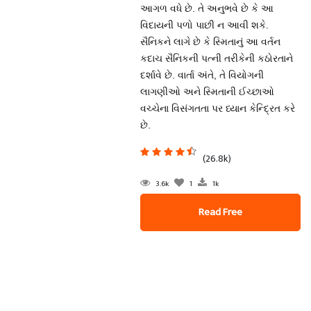
આગળ વધે છે. તે અનુભવે છે કે આ
વિદાયની પળો પાછી ન આવી શકે.
સૈનિકને લાગે છે કે સ્મિતાનું આ વર્તન
કદાચ સૈનિકની પત્ની તરીકેની કઠોરતાને
દર્શાવે છે. વાર્તા અંતે, તે વિયોગની
લાગણીઓ અને સ્મિતાની ઈચ્છાઓ
વચ્ચેના વિસંગતતા પર ધ્યાન કેન્દ્રિત કરે
છે.
(26.8k)
3.6k
1
1k
Read Free