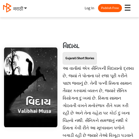
☰
Log In
मराठी
Publish Free
વિદાય.
Gujarati Short Stories
આ વાર્તામાં એક સૈનિકની વિદાયનો દ્રશ્ય
છે, જ્યાં તે પોતાના ઘરે રજા પૂરી કરીને
પાછા જવાનું છે. તેની પત્ની સ્મિતા સામાન
તૈયાર કરવામાં વ્યસ્ત છે, જ્યારે સૈનિક
વિયોગના દુઃખમાં છે. સ્મિતા સામાન
ગોઠવતી વખતે મનોરંજક રીતે કામ કરી
રહી છે અને તેના ચહેરા પર કોઈ દુઃખના
ચિહ્નો નથી. સૈનિકને સમજાતું નથી કે
સ્મિતા કેવી રીતે આ મૂલ્યવાન પળોને
બગાડી રહી છે જ્યારે તેઓ વિખૂટા પડવાને