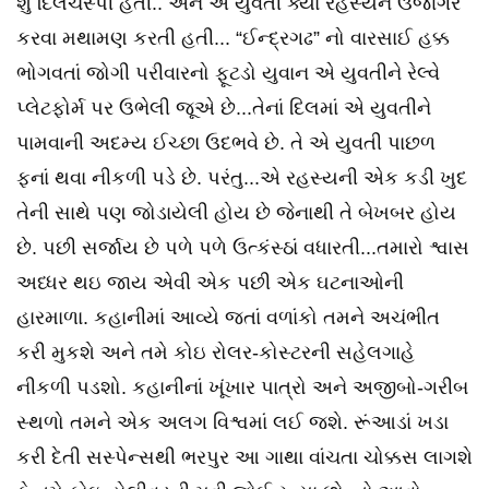
શું દિલચસ્પી હતી.. અને એ યુવતી ક્યાં રહસ્યને ઉજાગર
કરવા મથામણ કરતી હતી... “ઈન્દ્રગઢ” નો વારસાઈ હક્ક
ભોગવતાં જોગી પરીવારનો ફૂટડો યુવાન એ યુવતીને રેલ્વે
પ્લેટફોર્મ પર ઉભેલી જૂએ છે...તેનાં દિલમાં એ યુવતીને
પામવાની અદમ્ય ઈચ્છા ઉદભવે છે. તે એ યુવતી પાછળ
ફનાં થવા નીકળી પડે છે. પરંતુ...એ રહસ્યની એક કડી ખુદ
તેની સાથે પણ જોડાયેલી હોય છે જેનાથી તે બેખબર હોય
છે. પછી સર્જાય છે પળે પળે ઉત્કંસ્ઠાં વધારતી...તમારો શ્વાસ
અધ્ધર થઇ જાય એવી એક પછી એક ઘટનાઓની
હારમાળા. કહાનીમાં આવ્યે જતાં વળાંકો તમને અચંભીત
કરી મુકશે અને તમે કોઇ રોલર-કોસ્ટરની સહેલગાહે
નીકળી પડશો. કહાનીનાં ખૂંખાર પાત્રો અને અજીબો-ગરીબ
સ્થળો તમને એક અલગ વિશ્વમાં લઈ જશે. રૂંઆડાં ખડા
કરી દેતી સસ્પેન્સથી ભરપુર આ ગાથા વાંચતા ચોક્કસ લાગશે