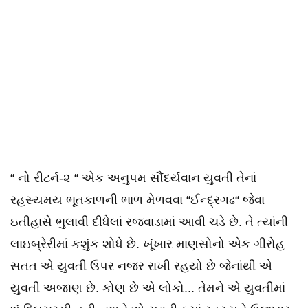
“ નો રીટર્ન-૨ “ એક અનુપમ સૌંદર્યવાન યુવતી તેનાં
રહસ્યમય ભૂતકાળની ભાળ મેળવવા “ઈન્દ્રગઢ“ જેવા
ઇતીહાસે ભુલાવી દીધેલાં રજવાડામાં આવી ચડે છે. તે ત્યાંની
લાઇબ્રેરીમાં કશુંક શોધે છે. ખૂંખાર માણસોનો એક ગીરોહ
સતત એ યુવતી ઉપર નજર રાખી રહયો છે જેનાંથી એ
યુવતી અજાણ છે. કોણ છે એ લોકો... તેમને એ યુવતીમાં