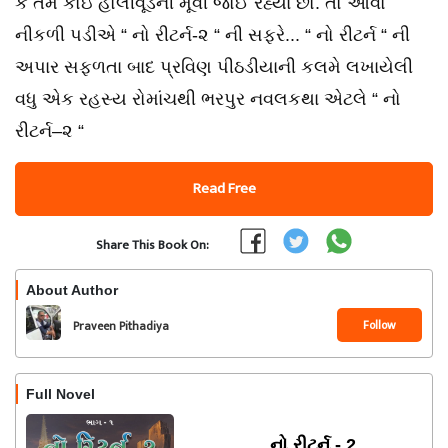
કે તમે કોઇ હોલીવૂડની મૂવી જોઈ રહ્યા છો. તો આવો
નીકળી પડીએ “ નો રીટર્ન-૨ “ ની સફરે... “ નો રીટર્ન “ ની
અપાર સફળતા બાદ પ્રવિણ પીઠડીયાની કલમે લખાયેલી
વધુ એક રહસ્ય રોમાંચથી ભરપુર નવલકથા એટલે “ નો
રીટર્ન–૨ “
Read Free
Share This Book On:
About Author
Follow
Praveen Pithadiya
Full Novel
નો રીટર્ન - 2