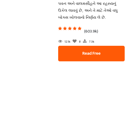
પવન અને વાલમસીંહને આ રહસ્યનું
ઉકેલ લાવવું છે, અને તે માટે તેઓ વધુ
બોક્સ ખોલવાનો નિર્ણય લે છે.
(603.9k)
12.1k
8
7.3k
Read Free