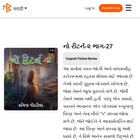
☰
Log In
मराठी
Publish Free
નો રીટર્ન-૨ ભાગ-27
Gujarati Fiction Stories
આ વાર્તામાં પવન જોગી અને વાલમસીંહ
સ્ટોરરૂમમાં રહસ્ય શોધવા માટે આવ્યા છે.
તેઓ ખાખી પુઠ્ઠાના બોક્સને ખોલતા છે,
જેમાં તેમને જૂના પુસ્તકો મળે છે, જેની
તેમને આશા નથી હતી. પરંતુ એક સમયે,
પવનને અચાનક એક બોક્સમાં કબૂતરનું
ચિત્ર અને તેના નીચે "૫" સંખ્યા જોવા
મળે છે, જેને જોઈને તે આશ્ચર્યચકિત થઈ
જાય છે. આ ચિત્ર અને સંખ્યા શું અર્થ
ધરાવે છે, તે વિશે અનેક સવાલો ઉદ્ભવે છે.