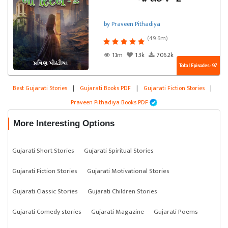
by Praveen Pithadiya
(49.6m)
1.1m
1.3k
706.2k
Total Episodes : 97
Best Gujarati Stories
|
Gujarati Books PDF
|
Gujarati Fiction Stories
|
Praveen Pithadiya Books PDF
More Interesting Options
Gujarati Short Stories
Gujarati Spiritual Stories
Gujarati Fiction Stories
Gujarati Motivational Stories
Gujarati Classic Stories
Gujarati Children Stories
Gujarati Comedy stories
Gujarati Magazine
Gujarati Poems