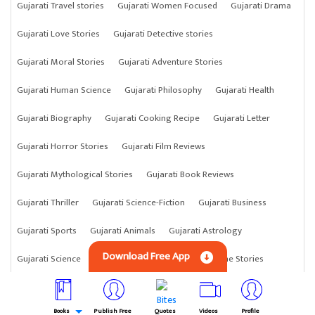
Gujarati Travel stories
Gujarati Women Focused
Gujarati Drama
Gujarati Love Stories
Gujarati Detective stories
Gujarati Moral Stories
Gujarati Adventure Stories
Gujarati Human Science
Gujarati Philosophy
Gujarati Health
Gujarati Biography
Gujarati Cooking Recipe
Gujarati Letter
Gujarati Horror Stories
Gujarati Film Reviews
Gujarati Mythological Stories
Gujarati Book Reviews
Gujarati Thriller
Gujarati Science-Fiction
Gujarati Business
Gujarati Sports
Gujarati Animals
Gujarati Astrology
Download Free App
Gujarati Science
Gujarati Anything
Gujarati Crime Stories
Books
Publish Free
Quotes
Videos
Profile