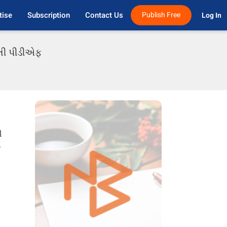
tise
Subscription
Contact Us
Publish Free
Log In 
રાતી પીડીએફ
ી
ં