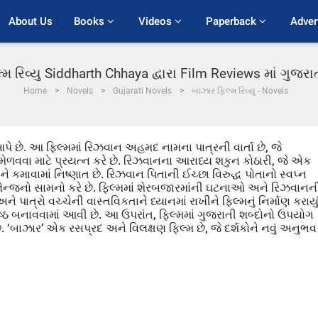
About Us
Books 
Videos 
Paperback 
Adver
મ રિવ્યુ Siddharth Chhaya દ્વારા Film Reviews માં ગુજ
Home
Novels
Gujarati Novels
બાઝાર ફિલ્મ રિવ્યુ - Novels
 છે. આ ફિલ્મમાં રિઝવાન અહમદ નામના પાત્રની વાર્તા છે, જે
ળવવા માટે પ્રયત્ન કરે છે. રિઝવાનના આરાધ્ય શકુન કોઠારી, જે એક
ે કમાવામાં નિષ્ણાત છે. રિઝવાન પિતાની ઈચ્છા વિરુદ્ધ પોતાનો સ્વપ્ન
 ચેલેન્જનો સામનો કરે છે. ફિલ્મમાં શેરબજારમાંની ઘટનાઓ અને રિઝવાનન
ને પાત્રો વચ્ચેની વાસ્તવિકતાને ધ્યાનમાં રાખીને ફિલ્મનું નિર્માણ કરાયુ
શ્રેષ્ઠ બનાવવામાં આવી છે. આ ઉપરાંત, ફિલ્મમાં ગુજરાતી શબ્દોનો ઉપયોગ
 છે. ‘બાઝાર’ એક રસપ્રદ અને વિલક્ષણ ફિલ્મ છે, જે દર્શકોને નવું અનુભવ