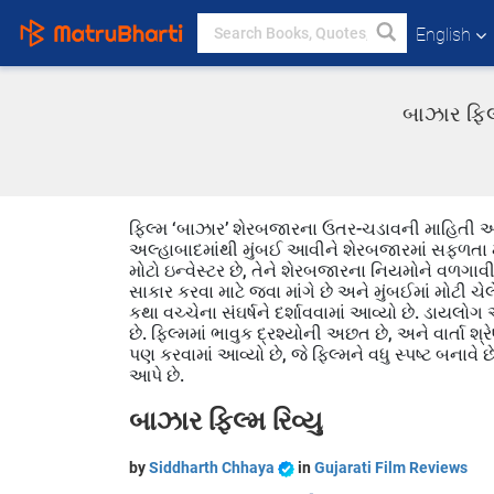
English
બાઝાર ફિલ્
ફિલ્મ ‘બાઝાર’ શેરબજારના ઉતર-ચડાવની માહિતી આપે
અલ્હાબાદમાંથી મુંબઈ આવીને શેરબજારમાં સફળતા મે
મોટો ઇન્વેસ્ટર છે, તેને શેરબજારના નિયમોને વળગાવીન
સાકાર કરવા માટે જવા માંગે છે અને મુંબઈમાં મોટી
કથા વચ્ચેના સંઘર્ષને દર્શાવવામાં આવ્યો છે. ડાયલોગ અ
છે. ફિલ્મમાં ભાવુક દ્રશ્યોની અછત છે, અને વાર્તા 
પણ કરવામાં આવ્યો છે, જે ફિલ્મને વધુ સ્પષ્ટ બનાવે
આપે છે.
બાઝાર ફિલ્મ રિવ્યુ
by
Siddharth Chhaya
in
Gujarati Film Reviews