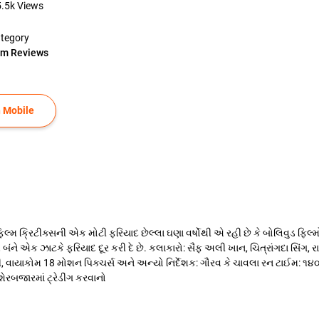
5.5k
Views
tegory
lm Reviews
 Mobile
 ક્રિટીક્સની એક મોટી ફરિયાદ છેલ્લા ઘણા વર્ષોથી એ રહી છે કે બોલિવુડ ફિલ્મોમાં
 બંને એક ઝાટકે ફરિયાદ દૂર કરી દે છે. કલાકારો: સૈફ અલી ખાન, ચિત્રાંગદા સિંગ
વાયાકોમ 18 મોશન પિક્ચર્સ અને અન્યો નિર્દેશક: ગૌરવ કે ચાવલા રન ટાઈમ: ૧
ેરબજારમાં ટ્રેડીંગ કરવાનો