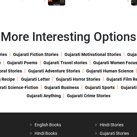
More Interesting Options
ries
Gujarati Fiction Stories
Gujarati Motivational Stories
Gujar
e
Gujarati Poems
Gujarati Travel stories
Gujarati Women Focu
oral Stories
Gujarati Adventure Stories
Gujarati Human Science
g Recipe
Gujarati Letter
Gujarati Horror Stories
Gujarati Film R
rati Science-Fiction
Gujarati Business
Gujarati Sports
Gujarati
Gujarati Anything
Gujarati Crime Stories
English Books
Hindi Stories
Hindi Books
Gujarati Stories