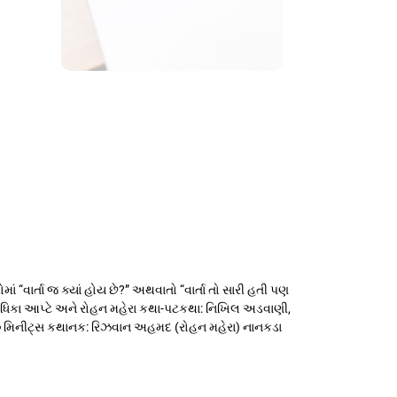
 “વાર્તા જ ક્યાં હોય છે?” અથવાતો “વાર્તા તો સારી હતી પણ
, રાધિકા આપ્ટે અને રોહન મહેરા કથા-પટકથા: નિખિલ અડવાણી,
૪૦ મિનીટ્સ કથાનક: રિઝવાન અહમદ (રોહન મહેરા) નાનકડા