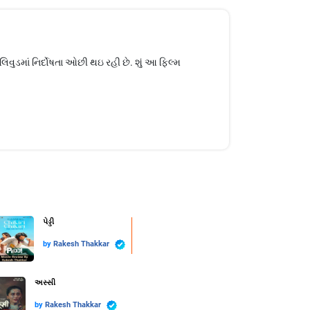
વુડમાં નિર્દોષતા ઓછી થઇ રહી છે. શું આ ફિલ્મ
પેડ્ડી
by
Rakesh Thakkar
અસ્સી
by
Rakesh Thakkar