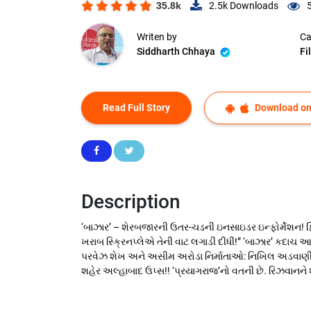
35.8k
2.5k
Downloads
Writen by
Ca
Siddharth Chhaya
Fi
Read Full Story
Download on
Description
‘બાઝાર’ – શેરબજારની ઉતર-ચડની ઇનસાઇડર ઇન્ફોર્મેશન! ફિલ્મ
ખરાબ સ્ક્રિનપ્લેએ તેની વાટ લગાડી દીધી!” ‘બાઝાર’ કદાચ આ
પરવેઝ શેખ અને અસીમ અરોડા નિર્માતાઓ: નિખિલ અડવાણી, 
શહેર અલ્હાબાદ ઉપ્સ!! ‘પ્રયાગરાજ’નો વતની છે. રિઝવાનને શ