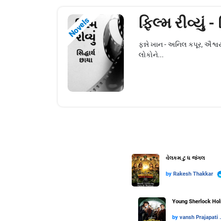
ફિલ્મ રીવ્યું -
Novels
ફન્ને ખાન - અનિલ કપૂર, ઐશ્વ
લોકોને...
વેલકમ ટુ ધ જંગલ
by
Rakesh Thakkar
Young Sherlock Holm
by
vansh Prajapati ..