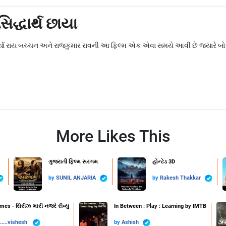
 સિદ્ધાર્થ છાયા
ર્યા રાય બચ્ચન અને રાજકુમાર રાવની આ ફિલ્મ એક એવા સમયે આવી છે જ્યારે બોલિ
More Likes This
ગુજરાતી ફિલ્મ સરગમ
હોન્ટેડ 3D
by
SUNIL ANJARIA
by
Rakesh Thakkar
es - સિરીઝ મારી નજરે રીવ્યુ
In Between : Play : Learning by IMTB
....vishesh ️
by
Ashish